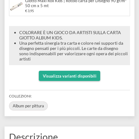
e
Da
Scrapbooking
€ 5,70
preparatori
linoleografia
Quaderni
Gomme
Diluenti
Effetti
di
Pigmenti
e
Additivi
Giotto Maxi Roll Kids | Rotolo carta per Disegno 90 gr/m²
Cere
decorativi
50 cm x 5 mt
superficie
raccoglitori
Accessori
Tessuti
€ 3,95
e
Vernici
Colle
tecnici
stucchi
di
e
COLORARE È UN GIOCO DA ARTISTI SULLA CARTA
Stampi
Vernici
GIOTTO ALBUM KIDS.
finitura
scotch
Una perfetta sinergia tra carta e colore nei supporti da
Coloranti
e
disegno pensati per i più piccoli. Le carte da disegno
Colle
Portamatite
sono indispensabili per valorizzare ogni opera dei piccoli
Accessori
impregnanti
artisti
Stucchi
Album
Open
Doratura
Accessori
e
Visualizza varianti disponibili
Bezel
Accessori
fogli
da
COLLEZIONI: