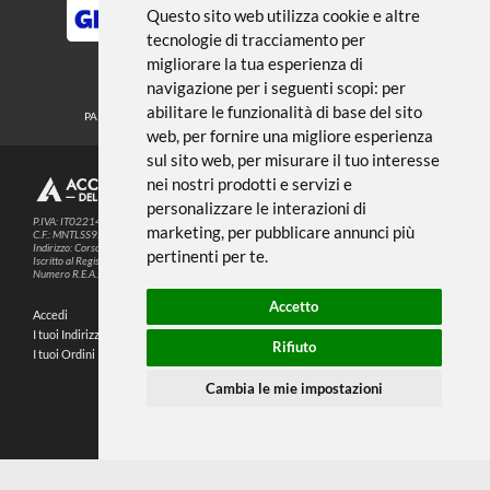
← TORNA A TELE LISTELLI E
SUPPORTI
Noi usiamo i cookies
METODI DI PAGAMENTO
Questo sito web utilizza cookie e altre
tecnologie di tracciamento per
migliorare la tua esperienza di
SEGUICI SUI SOCIAL
navigazione per i seguenti scopi:
per
abilitare le funzionalità di base del sito
PARTNER SPEDIZIONI
web
,
per fornire una migliore esperienza
sul sito web
,
per misurare il tuo interesse