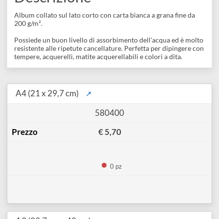
Album per pittura
disegno
Accessori
Descrizione
Album collato sul lato corto con carta bianca a grana fine da
200 g/m².
Possiede un buon livello di assorbimento dell'acqua ed è molt
resistente alle ripetute cancellature. Perfetta per dipingere co
tempere, acquerelli, matite acquerellabili e colori a dita.
A4 (21 x 29,7 cm)
↗
580400
€ 5,70