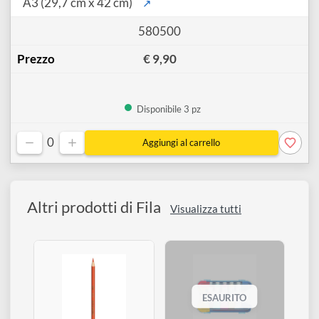
0 pz
A3 (29,7 cm x 42 cm)
↗
580500
€ 9,90
Disponibile 3 pz
0