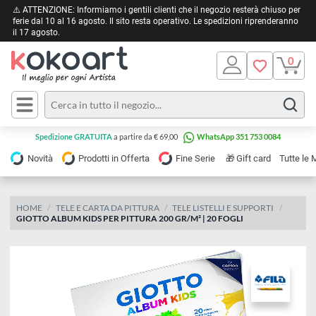
⚠️ ATTENZIONE: Informiamo i gentili clienti che il negozio resterà chiuso 
ferie dal 10 al 16 agosto. Il sito resta operativo. Le spedizioni riprendera
il 17 agosto.
Pittura
Olio
Acrilico
Tele e
Spedizione GRATUITA
a partire da € 69,00
WhatsApp 351 753 0084
Carta
Acquerello
da
🎁
Novità
Prodotti in Offerta
Fine Serie
Gift card
Tu
pittura
Tempera
Tele
Colori
Listelli
HOME
TELE E CARTA DA PITTURA
TELE LISTELLI E SUPPORTI
Disegno e
GIOTTO ALBUM KIDS PER PITTURA 200 GR/M² | 20 FOGLI
per
Cartoleria
e
Stoffa
Matite
Supporti
e
e
Carta