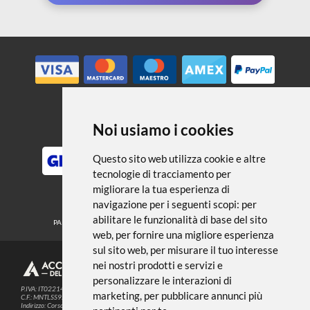
← TORNA A EFFETTI DECORATIVI
Noi usiamo i cookies
METODI DI PAGAMENTO