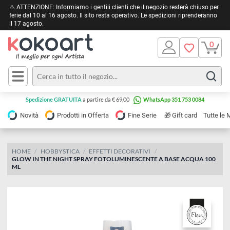
⚠️ ATTENZIONE: Informiamo i gentili clienti che il negozio resterà chiuso 
ferie dal 10 al 16 agosto. Il sito resta operativo. Le spedizioni riprendera
il 17 agosto.
Pittura
Olio
Acrilico
Tele e
Spedizione GRATUITA
a partire da € 69,00
WhatsApp 351 753 0084
Carta
Acquerello
da
🎁
Novità
Prodotti in Offerta
Fine Serie
Gift card
Tu
pittura
Tempera
Tele
Colori
Listelli
HOME
HOBBYSTICA
EFFETTI DECORATIVI
Disegno e
GLOW IN THE NIGHT SPRAY FOTOLUMINESCENTE A BASE ACQUA 1
per
Cartoleria
e
ML
Stoffa
Matite
Supporti
e
e
Carta