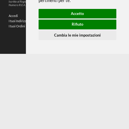
Questo sito web utilizza cookie e altre
tecnologie di tracciamento per
migliorare la tua esperienza di
SEGUICI SUI SOCIAL
navigazione per i seguenti scopi:
per
abilitare le funzionalità di base del sito
PARTNER SPEDIZIONI
web
,
per fornire una migliore esperienza
sul sito web
,
per misurare il tuo interesse
nei nostri prodotti e servizi e
© 2026
4,9
personalizzare le interazioni di
P.IVA: IT02214720993
marketing
,
per pubblicare annunci più
C.F.: MNTLSS92P12D969N
Indirizzo: Corso de Stefanis, 58 BR - 16139 Genova (GE)
pertinenti per te
.
196 RECENSIONI
Iscritto al Registro delle Imprese di Genova
Numero R.E.A.: 470792
Accetto
Accedi
Chi Siamo
I tuoi Indirizzi
Domande Frequenti
Rifiuto
I tuoi Ordini
Termini e Condizioni
Privacy Policy
Cambia le mie impostazioni
Preferenze cookie
Contatti