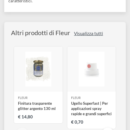
sono caratterizzati da altissima coprenza;
Primer universale a base d'acqua
, adatto ad ogni supporto,
enfatizza le proprietà dei colori;
Primer per il legno a base d'acqua
, specifico per il legno,
enfatizza le proprietà dei colori;
Vernici protettive a base d'acqua
, ottime per proteggere i vost
lavori nel tempo e dare finiture differenti;
Spray fotoluminescenti
, per rendere i vostri lavori unici e
caratteristici.
Altri prodotti di Fleur
Visualizza tutti