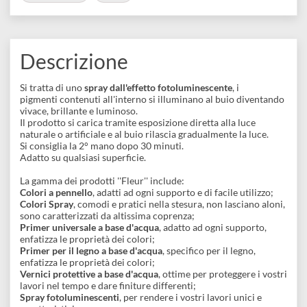
disegno
Accessori
COLLEZIONI:
Fosforescenti
Spray
Descrizione
Si tratta di uno
spray dall'effetto fotoluminescente
,
i
pigmenti
contenuti all'interno si illuminano al buio diventand
vivace, brillante e luminoso.
Il prodotto si carica tramite esposizione diretta alla luce
naturale o artificiale e al buio rilascia gradualmente la luce.
Si consiglia la 2° mano dopo 30 minuti.
Adatto su qualsiasi superficie.
La gamma dei prodotti ''Fleur'' include:
Colori a pennello
, adatti ad ogni supporto e di facile utilizzo;
Colori Spray
, comodi e pratici nella stesura, non lasciano aloni