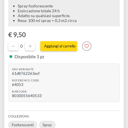
e
fotoluminescente a base acqua 100 ml
Scrapbooking
preparatori
linoleografia
Quaderni
Gomme
Diluenti
Effetti
di
Pigmenti
e
Additivi
Cere
decorativi
superficie
Spray fosforescente
raccoglitori
Accessori
Tessuti
Essiccazione totale 24 h
e
Adatto su qualsiasi superficie.
Vernici
Colle
tecnici
Resa: 100 ml spray = 0,3 m2 circa
stucchi
di
e
Stampi
€ 9,50
Vernici
finitura
scotch
Coloranti
e
0
Colle
Aggiungi al carrello
Portamatite
Accessori
impregnanti
Stucchi
Disponibile 3 pz
Album
Open
Doratura
Accessori
e
SKU VARIANTE
Bezel
61d8762263ecf
Accessori
fogli
REFERENCE CODE
64053
da
BARCODE
8030055640533