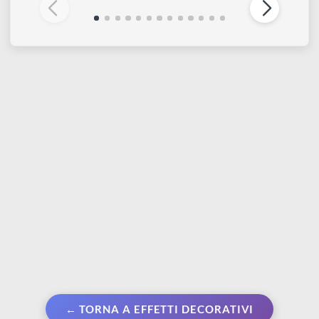
FLEUR
FLEUR
Finitura trasparente
Ugello Superfast | Per
glitter argento 130 ml
applicazioni spray
rapide e grandi superfici
€ 14,80
€ 0,70