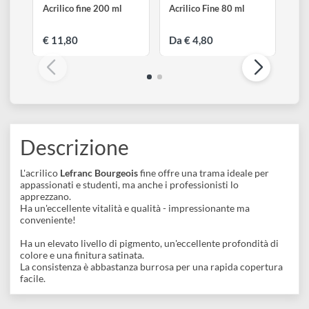
disegno
Accessori
LEFRANC & BOURGEOIS
LEFRANC & BOURGEOIS
Acrilico fine 200 ml
Acrilico Fine 80 ml
€ 11,80
Da € 4,80
Descrizione
L'acrilico
Lefranc Bourgeois
fine offre una trama ideale per
appassionati e studenti, ma anche i professionisti lo
apprezzano.
Ha un'eccellente vitalità e qualità - impressionante ma