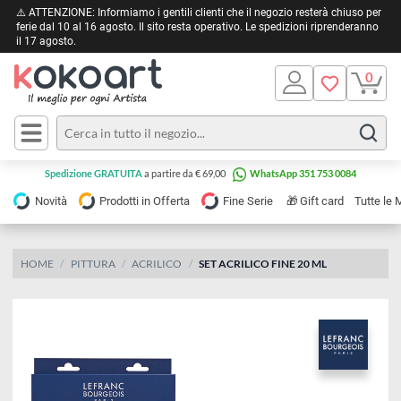
⚠️ ATTENZIONE: Informiamo i gentili clienti che il negozio resterà chiuso 
ferie dal 10 al 16 agosto. Il sito resta operativo. Le spedizioni riprendera
il 17 agosto.
Pittura
Olio
Acrilico
Tele e
Spedizione GRATUITA
a partire da € 69,00
WhatsApp 351 753 0084
Carta
Acquerello
da
🎁
Novità
Prodotti in Offerta
Fine Serie
Gift card
Tu
pittura
Tempera
Tele
Colori
Listelli
HOME
PITTURA
ACRILICO
SET ACRILICO FINE 20 ML
Disegno e
per
Cartoleria
e
Stoffa
Matite
Supporti
e
e
Carta