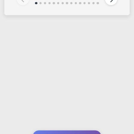
LEFRANC & BOURGEOIS
LEFRANC & BOURGEOIS
Essenza minerale
Olio fine 40 ml
inodore
Da € 9,40
€ 5,50
€ 6,90