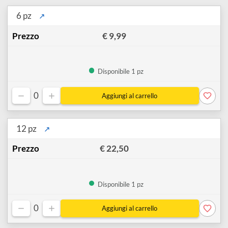
conveniente!
Ha un elevato livello di pigmento, un'eccellente profondità di
colore e una finitura satinata.
La consistenza è abbastanza burrosa per una rapida copertura
facile.
6 pz
↗
€ 9,99
Disponibile 1 pz
0
12 pz
↗