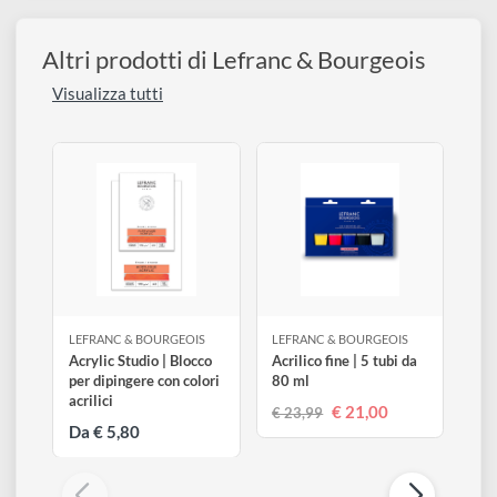
524
108
268
Te verde
Grigio marrone chiaro
Nero intenso
018
710
700
Bianco porcellana
Argento
Oro
Altri prodotti di Lefranc & Bourgeois
Visualizza tutti