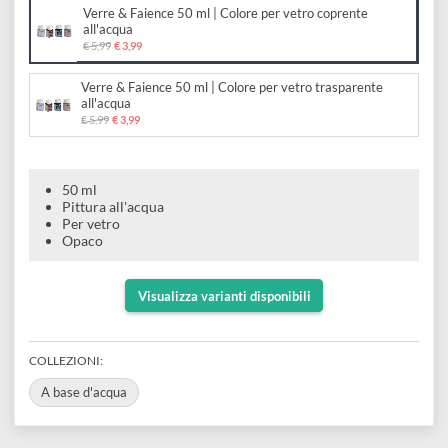
vetro coprente all'acqua
e
Scrapbooking
preparatori
linoleografia
Quaderni
Gomme
Diluenti
Effetti
di
Scegli il formato:
Pigmenti
e
Additivi
Cere
Verre & Faience 50 ml | Colore per vetro coprente
decorativi
superficie
raccoglitori
Accessori
all'acqua
Tessuti
e
€ 5,99
€ 3,99
Vernici
Colle
tecnici
stucchi
Verre & Faience 50 ml | Colore per vetro trasparente
di
e
all'acqua
Stampi
Vernici
€ 5,99
€ 3,99
finitura
scotch
Coloranti
e
Colle
Portamatite
Accessori
impregnanti
50 ml
Stucchi
Album
Pittura all'acqua
Open
Doratura
Per vetro
Accessori
e
Opaco
Bezel
Accessori
fogli
Visualizza varianti disponibili
da