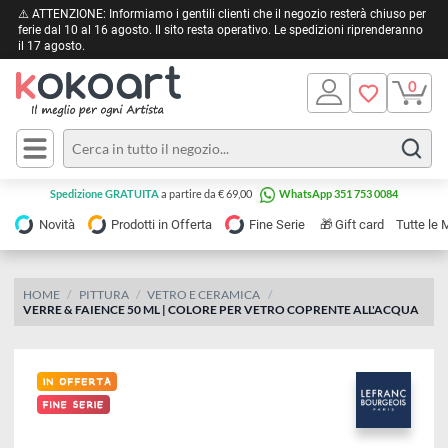
⚠️ ATTENZIONE: Informiamo i gentili clienti che il negozio resterà chiuso 
ferie dal 10 al 16 agosto. Il sito resta operativo. Le spedizioni riprendera
il 17 agosto.
Pittura
Olio
Acrilico
Tele e
Spedizione GRATUITA
a partire da € 69,00
WhatsApp 351 753 0084
Carta
Acquerello
da
🎁
Novità
Prodotti in Offerta
Fine Serie
Gift card
Tu
pittura
Tempera
Tele
Colori
Listelli
HOME
PITTURA
VETRO E CERAMICA
Disegno e
VERRE & FAIENCE 50 ML | COLORE PER VETRO COPRENTE ALL'ACQ
per
Cartoleria
e
Stoffa
Matite
Supporti
e
e
Carta