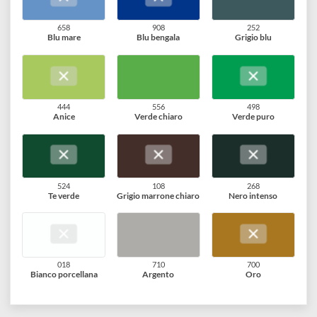
Rosa indiano
Lavanda
Mirtillo
610
650
035
Violetto d'Egitto
Blu puro
Azzurro
658
908
252
Blu mare
Blu bengala
Grigio blu
444
556
498
Anice
Verde chiaro
Verde puro