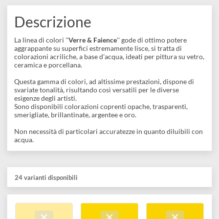
disegno
COLLEZIONI:
Accessori
A base d'acqua
Descrizione
La linea di colori ''
Verre & Faience
'' gode di ottimo potere
aggrappante su superfici estremamente lisce, si tratta di
colorazioni acriliche, a base d'acqua, ideati per pittura su vetro
ceramica e porcellana.
Questa gamma di colori, ad altissime prestazioni, dispone di
svariate tonalità, risultando così versatili per le diverse
esigenze degli artisti.
Sono disponibili colorazioni coprenti opache, trasparenti,
smerigliate, brillantinate, argentee e oro.
Non necessità di particolari accuratezze in quanto diluibili co
acqua.