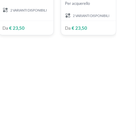
ARCHES
ARCHES
300
Arches Aquarelle
Arches Aquarelle
Blocco 300 gr | 100%
Blocco 300 gr | 1
56 x
cotone - Grana grossa
cotone grana fine
Per acquerello
2 VARIANTI DISPONIBILI
2 VARIANTI DISPONI
Da
€ 23,50
Da
€ 23,50