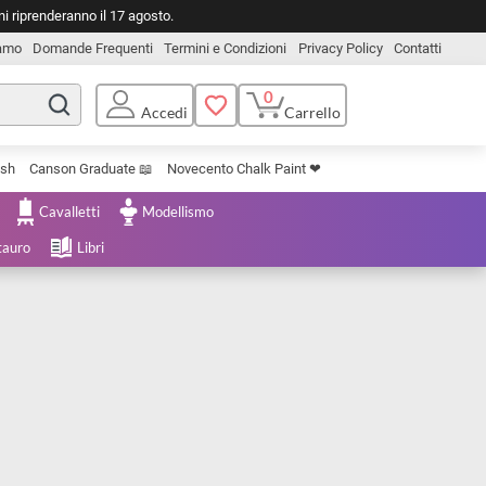
o. Le spedizioni riprenderanno il 17 agosto.
Chi Siamo
Domande Frequenti
Termini e Condizioni
Privacy Pol
0
Carrello
Accedi
Uniposca Brush
Canson Graduate 📖
Novecento Chalk Paint ❤︎
e Cartoleria
Cavalletti
Modellismo
menta e Restauro
Libri