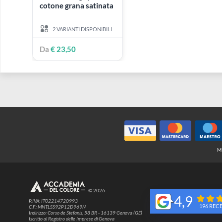
ARCHES
Arches Aquarelle
Blocco 300 gr | 100%
cotone grana satinata
2 VARIANTI DISPONIBILI
Da
€ 23,50