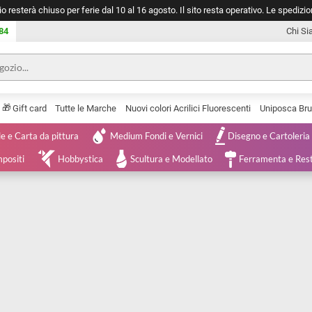
negozio resterà chiuso per ferie dal 10 al 16 agosto. Il sito resta operativ
753 0084
🎁
Serie
Gift card
Tutte le Marche
Nuovi colori Acrilici Fluorescenti
Tele e Carta da pittura
Medium Fondi e Vernici
Disegno 
 e Compositi
Hobbystica
Scultura e Modellato
Ferra