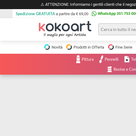
⚠️ ATTENZIONE: Informiamo i gentili clienti che il 
Spedizione GRATUITA
WhatsApp 351 
a partire da € 69,00
Pittura
Olio
Novità
Prodotti in Offerta
Fine 
Acrilico
Tele e
Pittura
Pennelli
Carta
Acquerello
da
Resine
pittura
Tempera
Tele
Colori
Listelli
Disegno e
per
Cartoleria
e
Stoffa
Matite
Supporti
e
e
Carta