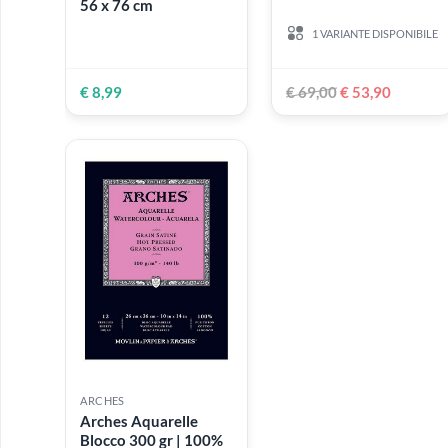
disegno
ARCHES
ARCHES
Accessori
Arches Aquarelle 300
Arches Aquarelle
gr | 100% cotone -
blocco 300 gr | 1
Grana satinata - Fogli
cotone - Grana fin
56 x 76 cm
1 VARIANTE DISPON
€ 8,99
€ 69,00
€ 53,90