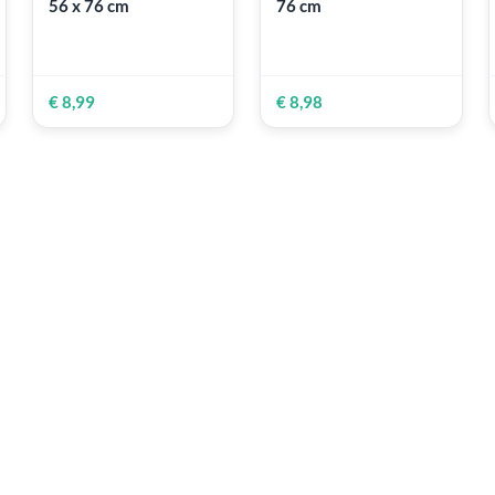
ARCHES
ARCHES
Arches Aquarelle 300
Arches Aquarelle 
00%
gr | 100% cotone -
gr | 100% cotone -
e
Grana ruvida - Fogli
Grana fine - Fogli 
56 x 76 cm
76 cm
IBILE
€ 8,99
€ 8,98