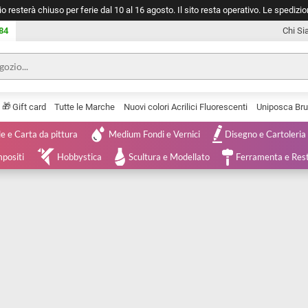
negozio resterà chiuso per ferie dal 10 al 16 agosto. Il sito resta operativ
753 0084
🎁
Serie
Gift card
Tutte le Marche
Nuovi colori Acrilici Fluorescenti
Tele e Carta da pittura
Medium Fondi e Vernici
Disegno 
 e Compositi
Hobbystica
Scultura e Modellato
Ferra