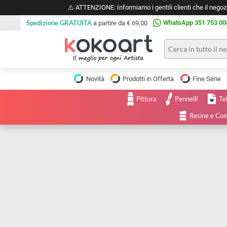
⚠️ ATTENZIONE: Informiamo i gentili clienti che il 
Spedizione GRATUITA
WhatsApp 351 
a partire da € 69,00
Pittura
Olio
Novità
Prodotti in Offerta
Fine 
Acrilico
Tele e
Pittura
Pennelli
Carta
Acquerello
da
Resine
pittura
Tempera
Tele
Colori
Listelli
Disegno e
per
Cartoleria
e
Stoffa
Matite
Supporti
e
e
Carta