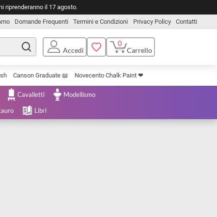
o. Le spedizioni riprenderanno il 17 agosto.
Chi Siamo
Domande Frequenti
Termini e Condizioni
Privacy Pol
0
Carrello
Accedi
Uniposca Brush
Canson Graduate 📖
Novecento Chalk Paint ❤︎
e Cartoleria
Cavalletti
Modellismo
menta e Restauro
Libri