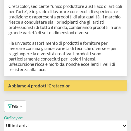
e
Scrapbooking
preparatori
linoleografia
Quaderni
Gomme
Cretacolor
Diluenti
Effetti
di
Pigmenti
e
Additivi
Cere
decorativi
superficie
Cretacolor, sedicente "unico produttore austriaco di articol
raccoglitori
Accessori
Tessuti
per l'arte", è in grado di lavorare con secoli di esperienza e
e
Vernici
tradizione e rappresenta prodotti di alta qualità. Il marchio
Colle
tecnici
riesce a conquistare sia i principianti che gli artisti
stucchi
di
professionisti di tutto il mondo, combinando prodotti in un
e
Stampi
grande varietà di set di dimensioni diverse.
Vernici
finitura
scotch
Coloranti
Ha un vasto assortimento di prodotti e forniture per
e
Colle
lavorare con una grande varietà di tecniche diverse e per
Portamatite
Accessori
raggiungere la diversità creativa. I prodotti sono
impregnanti
Stucchi
particolarmente conosciuti per i colori intensi,
Album
Open
un'escursione ricca e morbida, nonché eccellenti livelli di
Doratura
Accessori
resistenza alla luce.
e
Bezel
Accessori
fogli
Abbiamo 4 prodotti Cretacolor
da