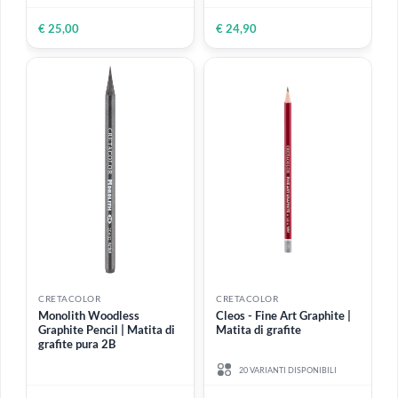
CRETACOLOR
CRETACOLOR
Drawing Set Deep Black |
Grafite in polvere 150 gr
Scatola in metallo 10 pezzi
Ideale per realizzare luci ed
in tonalità nero profondo
ombre su campiture ampie
€ 25,00
€ 24,90