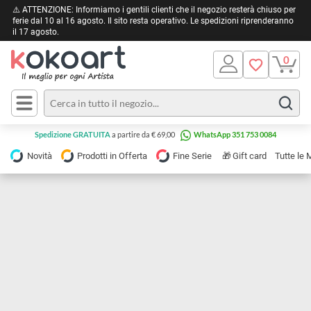
⚠️ ATTENZIONE: Informiamo i gentili clienti che il negozio resterà chiuso 
ferie dal 10 al 16 agosto. Il sito resta operativo. Le spedizioni riprendera
il 17 agosto.
Pittura
Olio
Acrilico
Tele e
Spedizione GRATUITA
a partire da € 69,00
WhatsApp 351 753 0084
Carta
Acquerello
da
🎁
Novità
Prodotti in Offerta
Fine Serie
Gift card
Tu
pittura
Tempera
Tele
Colori
Listelli
Disegno e
per
Cartoleria
e
Stoffa
Matite
Supporti
e
e
Carta