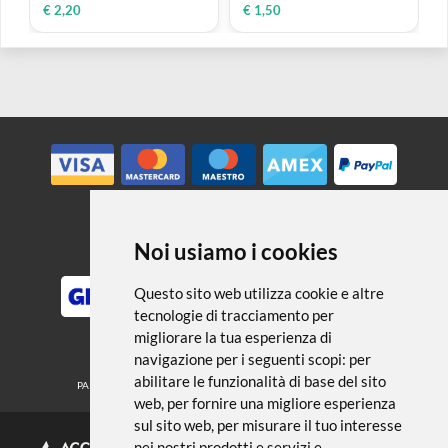
CRETACOLOR
CRETACOLOR
Monolith Woodless
Cleos - Fine Art Graphite |
Graphite Pencil | Matita di
Matita di grafite
grafite pura 2B
20 VARIANTI DISPONIBILI
€ 2,20
€ 1,50