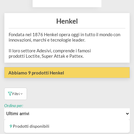
e
Scrapbooking
preparatori
linoleografia
Quaderni
Gomme
Diluenti
Effetti
di
Pigmenti
e
Additivi
Cere
decorativi
superficie
raccoglitori
Accessori
Tessuti
e
Vernici
Colle
Henkel
tecnici
stucchi
di
e
Stampi
Fondata nel 1876 Henkel opera oggi in tutto il mondo con
Vernici
finitura
scotch
innovazioni, marchi e tecnologie leader.
Coloranti
e
Colle
Portamatite
Il loro settore Adesivi, comprende i famosi
Accessori
prodotti Loctite, Super Attak e Pattex.
impregnanti
Stucchi
Album
Open
Doratura
Accessori
e
Abbiamo 9 prodotti Henkel
Bezel
Accessori
fogli
da
Filtri