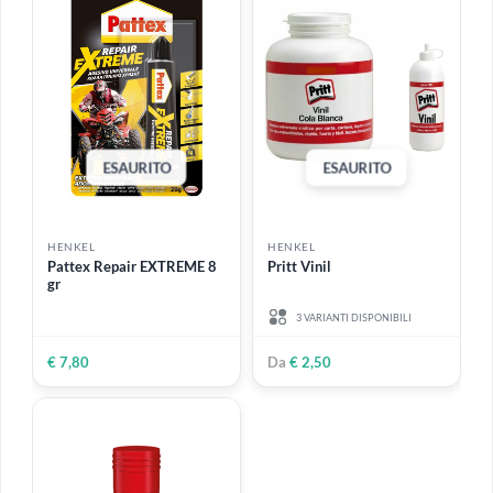
HENKEL
HENKEL
Pattex Power Epoxy
Pattex mille chiodi 200 gr
bicomponente 24 gr
Saldatutto
€ 9,98
€ 14,50
ESAURITO
ESAURITO