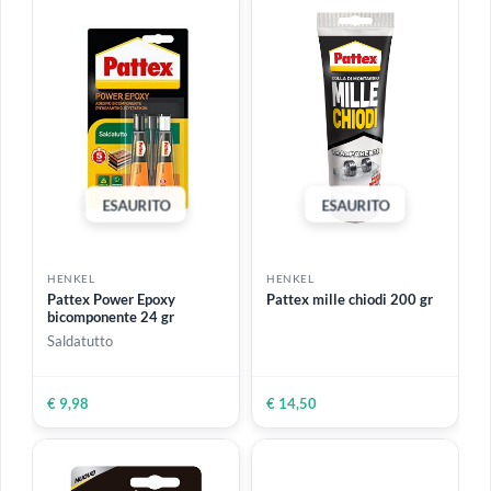
HENKEL
HENKEL
Super Attak 4 gr | Maxi
Loctite Super Attak
tubetto
Original 3 gr
€ 5,50
€ 4,99
ESAURITO
ESAURITO