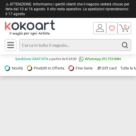
⚠️ ATTENZIONE: Informiamo i gentili clienti che il negozio resterà chiuso 
ferie dal 10 al 16 agosto. Il sito resta operativo. Le spedizioni riprendera
il 17 agosto.
Pittura
Olio
Acrilico
Tele e
Spedizione GRATUITA
a partire da € 69,00
WhatsApp 351 753 0084
Carta
Acquerello
da
🎁
Novità
Prodotti in Offerta
Fine Serie
Gift card
Tu
pittura
Tempera
Tele
Colori
Listelli
Disegno e
per
Cartoleria
e
Stoffa
Matite
Supporti
e
e
Carta