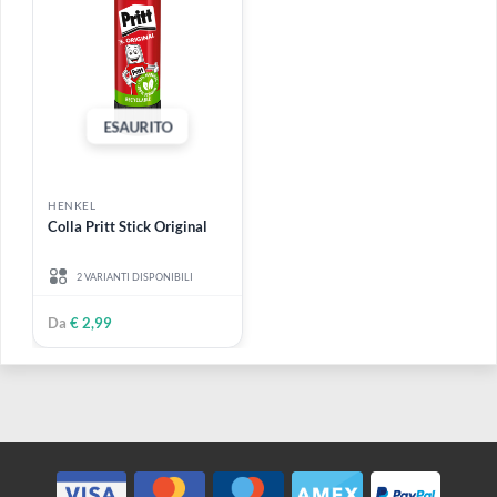
HENKEL
HENKEL
Pattex Repair EXTREME 8
Pritt Vinil
gr
3 VARIANTI DISPONIBILI
€ 7,80
Da
€ 2,50
ESAURITO