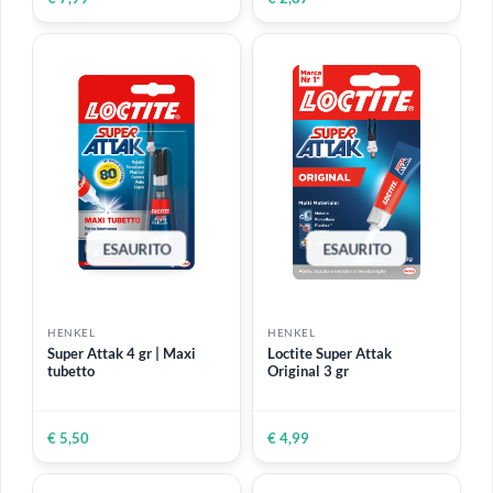
HENKEL
HENKEL
Pattex Special | Adesivo
Colla Pattex Multi
per plastica 30 gr
Attaccatutto 20 ml
Per PVC, ABS, plexiglass,
policarbonato
€ 7,99
€ 2,87
ESAURITO
ESAURITO