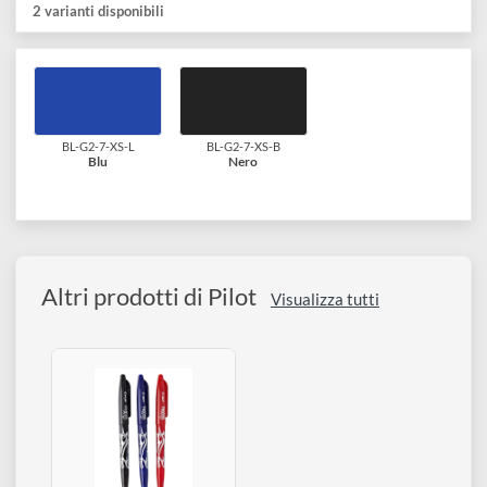
disegno
e indeformabile.
Accessori
Colori disponibili: Blu e nero
2 varianti disponibili
BL-G2-7-XS-L
BL-G2-7-XS-B
Blu
Nero
Altri prodotti di Pilot
Visualizza tutti