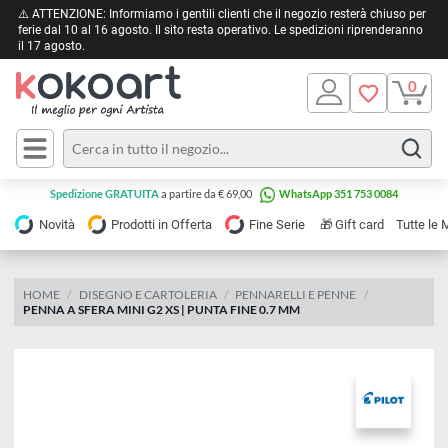
⚠️ ATTENZIONE: Informiamo i gentili clienti che il negozio resterà chiuso 
ferie dal 10 al 16 agosto. Il sito resta operativo. Le spedizioni riprendera
il 17 agosto.
Pittura
Olio
Acrilico
Tele e
Spedizione GRATUITA
a partire da € 69,00
WhatsApp 351 753 0084
Carta
Acquerello
da
🎁
Novità
Prodotti in Offerta
Fine Serie
Gift card
Tu
pittura
Tempera
Tele
Colori
Listelli
HOME
DISEGNO E CARTOLERIA
PENNARELLI E PENNE
Disegno e
PENNA A SFERA MINI G2 XS | PUNTA FINE 0.7 MM
per
Cartoleria
e
Stoffa
Matite
Supporti
e
e
Carta