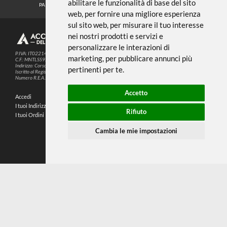
Noi usiamo i cookies
METODI DI PAGAMENTO
Questo sito web utilizza cookie e altre
tecnologie di tracciamento per
migliorare la tua esperienza di
SEGUICI SUI SOCIAL
navigazione per i seguenti scopi:
per
abilitare le funzionalità di base del sito
PARTNER SPEDIZIONI
web
,
per fornire una migliore esperienza
sul sito web
,
per misurare il tuo interesse
nei nostri prodotti e servizi e
© 2026
4,9
personalizzare le interazioni di
P.IVA: IT02214720993
marketing
,
per pubblicare annunci più
C.F.: MNTLSS92P12D969N
Indirizzo: Corso de Stefanis, 58 BR - 16139 Genova (GE)
pertinenti per te
.
196 RECENSIONI
Iscritto al Registro delle Imprese di Genova
Numero R.E.A.: 470792
Accetto
Accedi
Chi Siamo