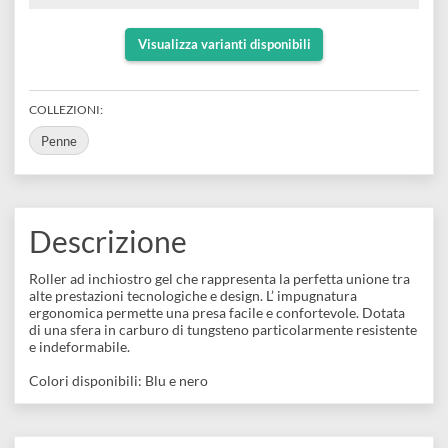
Impugnatura ergonomica
e
Scrapbooking
preparatori
linoleografia
Quaderni
Ricaricabile
Gomme
Punta 0.7 mm
Diluenti
Effetti
di
Disponibile in due colori: blu, nero
Pigmenti
e
Additivi
Cere
decorativi
superficie
raccoglitori
Accessori
Tessuti
Visualizza varianti disponibili
e
Vernici
Colle
tecnici
stucchi
di
e
Stampi
COLLEZIONI:
Vernici
finitura
scotch
Penne
Coloranti
e
Colle
Portamatite
Accessori
impregnanti
Stucchi
Album
Open
Doratura
Descrizione
Accessori
e
Bezel
Accessori
fogli
Roller ad inchiostro gel che rappresenta la perfetta unione tra
alte prestazioni tecnologiche e design. L’ impugnatura
da
ergonomica permette una presa facile e confortevole. Dotata
di una sfera in carburo di tungsteno particolarmente resistent