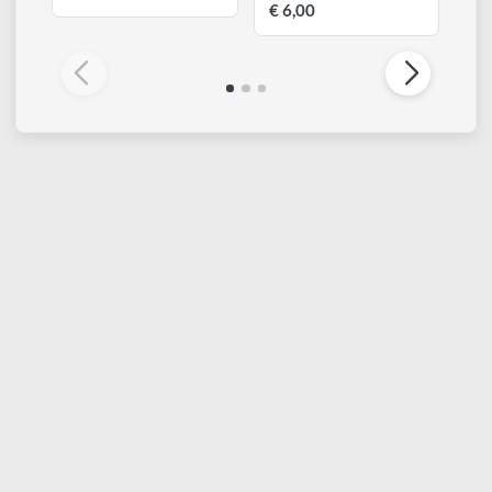
RESCHIMICA
RESCHIMICA
3 forme in acciaio inox
TORCIA UV | Strumento
di Open Bezel
ideale per creazioni in
resina UV
€ 6,00
€ 6,00