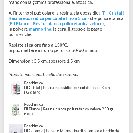
disegno
Accessori
Descrizione
Stampo in silicone con 2 teschi di corvo. Lo stampo è fatto 
mano con la gomma professionale, atossica.
All'interno si può colare la resina, sia epossidica (
Fil Cristal
Resina epossidica per colate fino a 3 cm
) che poliuretanic
(
Fil Bianco | Resina bianca poliuretanica veloce
),
la polvere
marmorina
, la cera, il gesso e le paste
polimeriche.
Resiste al calore fino a 130°C
.
Si può mettere in forno per circa 50/60 minuti.
Dimensioni
: 3,5 cm, spessore 1,5 cm.
Prodotti menzionati nella descrizione:
Reschimica
Fil Cristal | Resina epossidica per colate fino a 3 cm