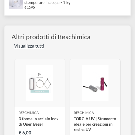
Da
€ 16,00
Reschimica
Fil Bianco | Resina bianca poliuretanica veloce 250 gr
€ 10,00
Reschimica
Fil Ceramic | Polvere Marmorina di ceramica a freddo da
stemperare in acqua - 1 kg
€ 10,90
Altri prodotti di Reschimica
Visualizza tutti