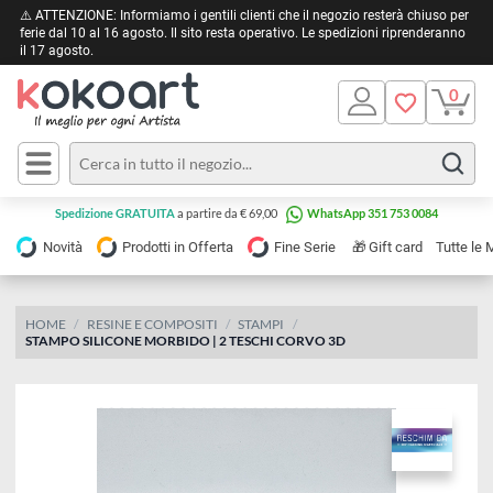
⚠️ ATTENZIONE: Informiamo i gentili clienti che il negozio resterà chiuso 
ferie dal 10 al 16 agosto. Il sito resta operativo. Le spedizioni riprendera
il 17 agosto.
Pittura
Olio
Acrilico
Tele e
Spedizione GRATUITA
a partire da € 69,00
WhatsApp 351 753 0084
Carta
Acquerello
da
🎁
Novità
Prodotti in Offerta
Fine Serie
Gift card
Tu
pittura
Tempera
Tele
Colori
Listelli
HOME
RESINE E COMPOSITI
STAMPI
Disegno e
STAMPO SILICONE MORBIDO | 2 TESCHI CORVO 3D
per
Cartoleria
e
Stoffa
Matite
Supporti
e
e
Carta