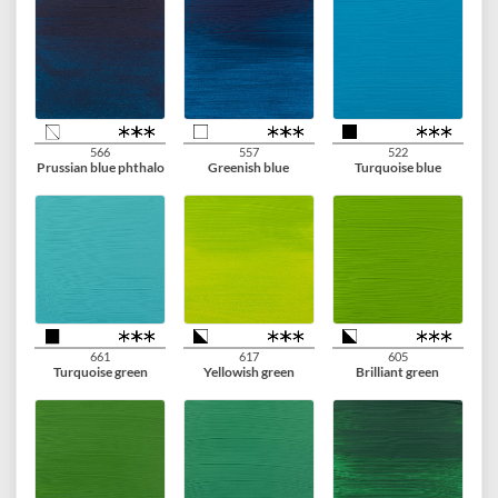
562
504
512
Greyish blue
Ultramarine
Cobalt blue
(ultramarine)
572
570
582
Primary cyan
Phtalo blue
Manganese blue
phthalo