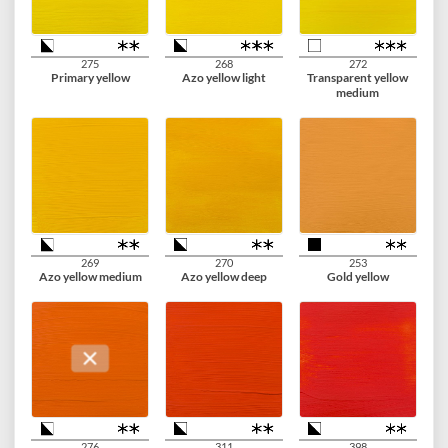
274
243
267
Nickel titanium
Greenish yellow
Azo yellow lemon
yellow
275
268
272
Primary yellow
Azo yellow light
Transparent yellow
medium