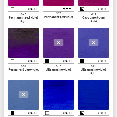
348
366
316
Permanent red purple
Quinacridone rose
Venetian rose
330
361
385
Persian rose
Light rose
Quinacridone rose
light