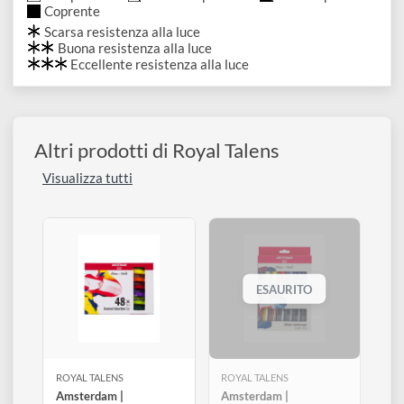
811
815
840
Bronze
Pewter
Graphite
817
818
819
Pearl white
Pearl yellow
Pearl red