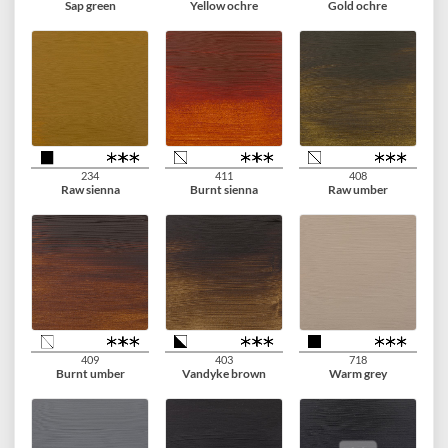
618
615
619
Permanent green
Emerald green
Permanent green
light
deep
675
621
622
Phthalo green
Olive green light
Olive green deep