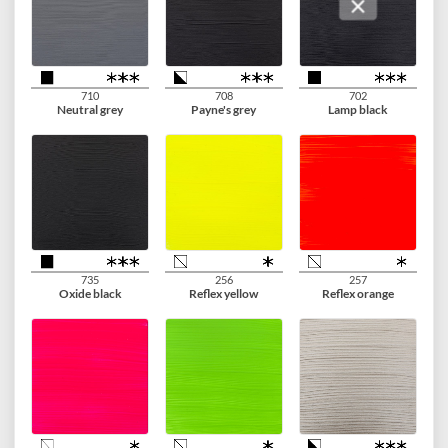
623
227
231
Sap green
Yellow ochre
Gold ochre
234
411
408
Raw sienna
Burnt sienna
Raw umber