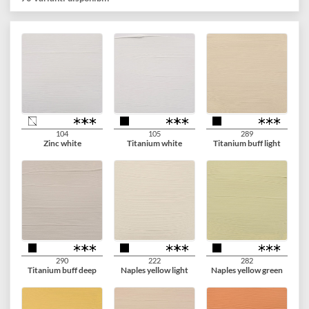
perlate e reflex)
Aderisce praticamente a qualsiasi superficie leggermente
porosa, inclusi tela, carta, cartone, legno, pietra e cement
Realizzato nei Paesi Bassi
NOTA:
I Colori perlati e fluorescenti, normalmente hanno un
grado di coprenza minore. Se desideri ottenere un effetto
coprente dovrai dare più mani.
90 varianti disponibili
104
105
289