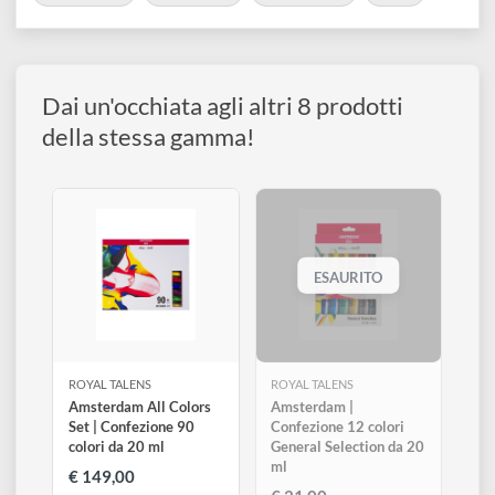
disegno
Visualizza varianti disponibili
Accessori
COLLEZIONI:
Fluorescenti
Qualità fine
Royal Talens
Sfuso
Dai un'occhiata agli altri 8 prodotti
della stessa gamma!
ESAURITO