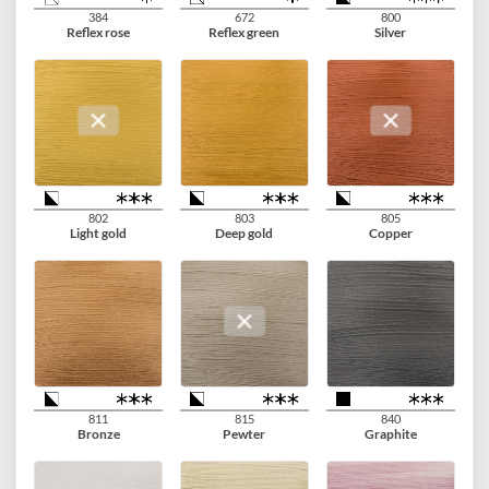
409
403
718
Burnt umber
Vandyke brown
Warm grey
710
708
702
Neutral grey
Payne's grey
Lamp black