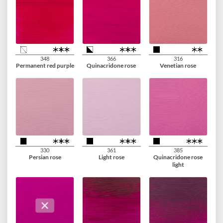
396
317
315
Naphthol red medium
Transparent red
Pyrrol red
medium
399
318
369
Naphthol red deep
Carmine
Primary magenta