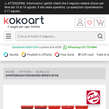
⚠️ ATTENZIONE: Informiamo i gentili clienti che il negozio resterà chiuso 
ferie dal 10 al 16 agosto. Il sito resta operativo. Le spedizioni riprendera
il 17 agosto.
Pittura
Olio
Acrilico
Tele e
Spedizione GRATUITA
a partire da € 69,00
WhatsApp 351 753 0084
Carta
Acquerello
da
🎁
Novità
Prodotti in Offerta
Fine Serie
Gift card
Tu
pittura
Tempera
Tele
Colori
Listelli
HOME
PITTURA
ACRILICO
Disegno e
AMSTERDAM STANDARD SERIES 20 ML
per
Cartoleria
e
Stoffa
Matite
Supporti
e
e
Carta