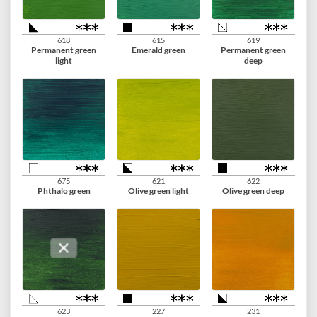
517
564
551
King's blue
Brilliant blue
Sky blue light
566
557
522
Prussian blue phthalo
Greenish blue
Turquoise blue
661
617
605
Turquoise green
Yellowish green
Brilliant green