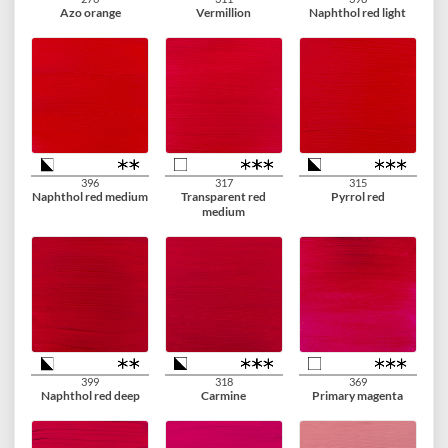
269
270
253
Azo yellow medium
Azo yellow deep
Gold yellow
276
311
398
Azo orange
Vermillion
Naphthol red light