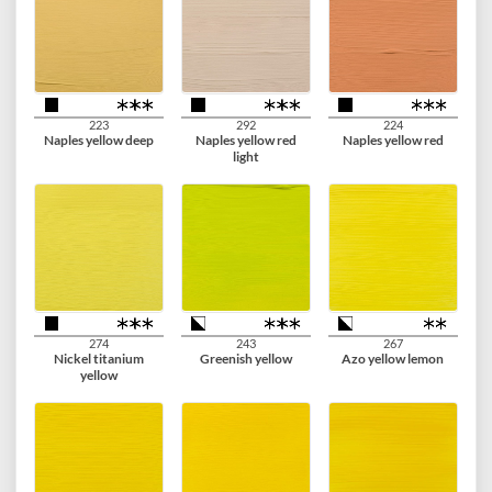
Zinc white
Titanium white
Titanium buff light
290
222
282
Titanium buff deep
Naples yellow light
Naples yellow green
223
292
224
Naples yellow deep
Naples yellow red
Naples yellow red
light