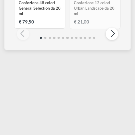
820
821
822
Pearl blue
Pearl violet
Pearl green
Legenda
Trasparente
Semi-trasparente
Semi-coprente
Coprente
Scarsa resistenza alla luce
Buona resistenza alla luce
Eccellente resistenza alla luce