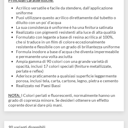
grande resistenza alla luce e una vasta gamma di opacità.
Hai bisogno di qualcosa di speciale? Scopri le possibilità dei
favolosi 17 colori speciali - colori metallici, perlati e riflessi -
che completano la tavolozza equilibrata di questa vernice a
media viscosità.
La serie
Amsterdam
standard offre la più ampia gamma di
colori acrilici straordinariamente vivaci.
Principali caratteristiche:
Acrilico versatile e facile da stendere, dall'applicazione
uniforme
Puoi utilizzare questo acrilico direttamente dal tubetto o
diluito con un po' d'acqua
La sua consistenza è uniforme è ha una finitura satinata
Realizzato con pigmenti resistenti alla luce di alta qualità
Formulato con legante a base di resina acrilica al 100%,
che si traduce in un film di colore eccezionalmente
resistente e flessibile con un grado di brillantezza unifor
Formula inodore a base d'acqua che diventa impermeabil
e permanente una volta asciutta
Ampia gamma di 90 colori con una grande varietà di
opacità, inclusi 17 colori speciali (finiture metallizzate,