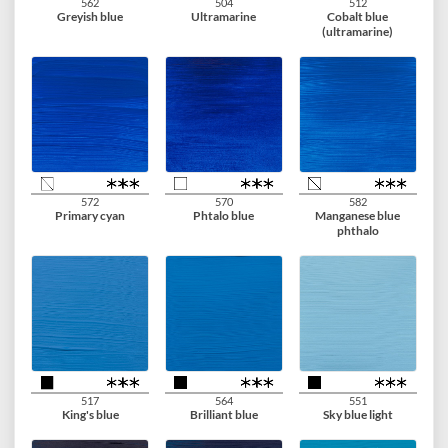
567
577
344
Permanent red violet
Permanent red violet
Caput mortuum
light
violet
568
507
519
Permanent blue violet
Ultramarine violet
Ultramarine violet
light