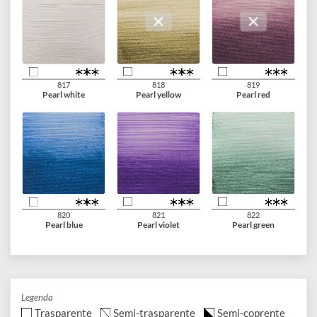
735
256
257
Oxide black
Reflex yellow
Reflex orange
384
672
800
Reflex rose
Reflex green
Silver
802
803
805
Light gold
Deep gold
Copper