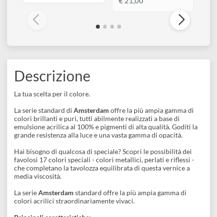
ROYAL TALENS
ROYAL TALENS
Amsterdam All Colors
Amsterdam |
Set | Confezione 90
Confezione 12 colori
colori da 20 ml
General Selection da 20
ml
€ 149,00
€ 21,00
Descrizione
La tua scelta per il colore.
La serie standard di
Amsterdam
offre la più ampia gamma di
colori brillanti e puri, tutti abilmente realizzati a base di
emulsione acrilica al 100% e pigmenti di alta qualità. Goditi la