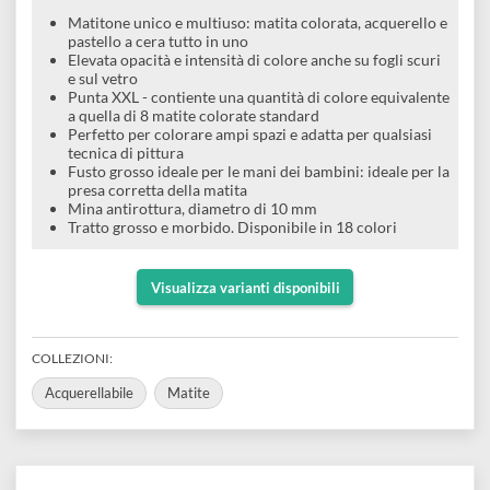
Scrive su vetro, specchi, lavagne scure, metallo, plastica
e
Scrapbooking
preparatori
linoleografia
Quaderni
ceramica e legno
Gomme
Diluenti
Effetti
di
Pigmenti
e
Additivi
Cere
decorativi
superficie
Matitone unico e multiuso: matita colorata, acquerello e
raccoglitori
Accessori
Tessuti
pastello a cera tutto in uno
e
Elevata opacità e intensità di colore anche su fogli scuri
Vernici
Colle
e sul vetro
tecnici
stucchi
Punta XXL - contiente una quantità di colore equivalente
di
e
a quella di 8 matite colorate standard
Stampi
Vernici
Perfetto per colorare ampi spazi e adatta per qualsiasi
finitura
scotch
tecnica di pittura
Coloranti
e
Fusto grosso ideale per le mani dei bambini: ideale per la
Colle
Portamatite
presa corretta della matita
Accessori
impregnanti
Mina antirottura, diametro di 10 mm
Stucchi
Album
Tratto grosso e morbido. Disponibile in 18 colori
Open
Doratura
Accessori
e
Bezel
Accessori
Visualizza varianti disponibili
fogli
da
COLLEZIONI: