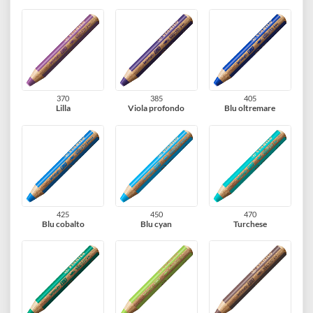
Bianco
Giallo
Arancione
310
334
355
Rosso carminio
Rosa
Albicocca
370
385
405
Lilla
Viola profondo
Blu oltremare