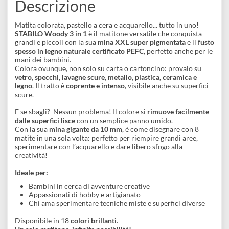
disegno
Acquerellabile
Matite
Accessori
Descrizione
Matita colorata, pastello a cera e acquarello... tutto in uno!
STABILO Woody 3 in 1
è il matitone versatile che conquista
grandi e piccoli con la sua
mina XXL super pigmentata
e il
fus
spesso in legno naturale certificato PEFC
, perfetto anche per l
mani dei bambini.
Colora ovunque, non solo su carta o cartoncino: provalo su
vetro, specchi, lavagne scure, metallo, plastica, ceramica e
legno
. Il tratto è
coprente e intenso
, visibile anche su superfici
scure.
E se sbagli? Nessun problema! Il colore si
rimuove facilmente
dalle superfici lisce
con un semplice panno umido.
Con la sua
mina gigante da 10 mm
, è come disegnare con 8
matite in una sola volta: perfetto per riempire grandi aree,
sperimentare con l’acquarello e dare libero sfogo alla
creatività!