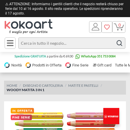
⚠️ ATTENZIONE: Informiamo i gentili clienti che il negozio resterà chiuso 
ferie dal 10 al 16 agosto. Il sito resta operativo. Le spedizioni riprendera
il 17 agosto.
Pittura
Olio
Acrilico
Tele e
Spedizione GRATUITA
a partire da € 69,00
WhatsApp 351 753 0084
Carta
Acquerello
da
🎁
Novità
Prodotti in Offerta
Fine Serie
Gift card
Tu
pittura
Tempera
Tele
Colori
Listelli
HOME
DISEGNO E CARTOLERIA
MATITE E PASTELLI
Disegno e
WOODY MATITA 3 IN 1
per
Cartoleria
e
Stoffa
Matite
Supporti
e
e
Carta