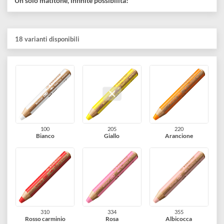
Ideale per:
Bambini in cerca di avventure creative
Appassionati di hobby e artigianato
Chi ama sperimentare tecniche miste e superfici diverse
Disponibile in 18
colori brillanti
.
Un solo matitone, infinite possibilità!
18 varianti disponibili
100
205
220