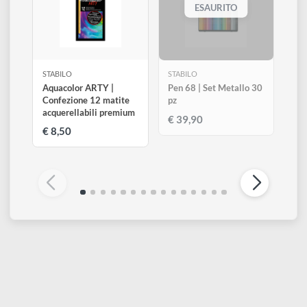
750
805
810
Nero neutro
Argento
Oro
Altri prodotti di Stabilo
Visualizza tutti
ESAURITO
STABILO
STABILO
Aquacolor ARTY |
Pen 68 | Set Metallo 30
Confezione 12 matite
pz