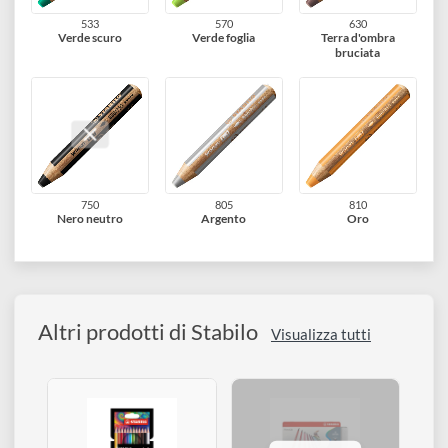
425
450
470
Blu cobalto
Blu cyan
Turchese
533
570
630
Verde scuro
Verde foglia
Terra d'ombra
bruciata