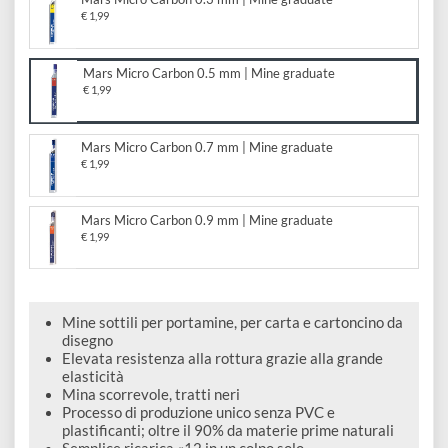
e
€ 10,95
Scrapbooking
preparatori
linoleografia
Quaderni
Gomme
Diluenti
Effetti
di
Pigmenti
e
Mars Micro Carbon 0.3 mm | Mine graduate
Additivi
Cere
decorativi
€ 1,99
superficie
raccoglitori
Accessori
Tessuti
e
Vernici
Colle
tecnici
Mars Micro Carbon 0.5 mm | Mine graduate
stucchi
di
€ 1,99
e
Stampi
Vernici
finitura
scotch
Coloranti
Mars Micro Carbon 0.7 mm | Mine graduate
e
Colle
€ 1,99
Portamatite
Accessori
impregnanti
Stucchi
Album
Open
Mars Micro Carbon 0.9 mm | Mine graduate
Doratura
Accessori
e
€ 1,99
Bezel
Accessori
fogli
da
Mine sottili per portamine, per carta e cartoncino da
disegno