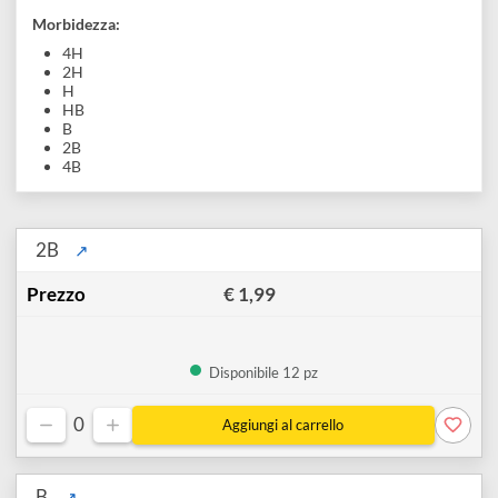
sito potrai trovare tutte le varianti di questo prodotto:
Spessori
:
0.3 mm
0.5 mm
0.7 mm
0.9 mm
2 mm
Morbidezza:
4H
2H
H
HB
B
2B
4B
2B
↗
€ 1,99