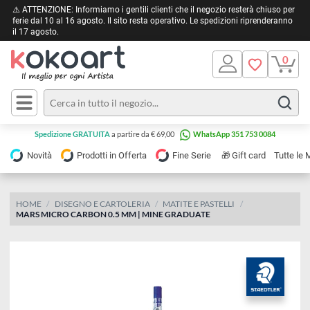
⚠️ ATTENZIONE: Informiamo i gentili clienti che il negozio resterà chiuso 
ferie dal 10 al 16 agosto. Il sito resta operativo. Le spedizioni riprendera
il 17 agosto.
Pittura
Olio
Acrilico
Tele e
Spedizione GRATUITA
a partire da € 69,00
WhatsApp 351 753 0084
Carta
Acquerello
da
🎁
Novità
Prodotti in Offerta
Fine Serie
Gift card
Tu
pittura
Tempera
Tele
Colori
Listelli
HOME
DISEGNO E CARTOLERIA
MATITE E PASTELLI
Disegno e
MARS MICRO CARBON 0.5 MM | MINE GRADUATE
per
Cartoleria
e
Stoffa
Matite
Supporti
e
e
Carta