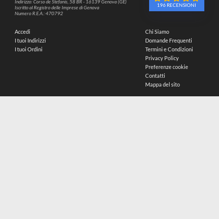
METODI DI PAGAMENTO
SEGUICI SUI SOCIAL
PARTNER SPEDIZIONI
© 2026
4,9
P.IVA: IT02214720993
C.F.: MNTLSS92P12D969N
Indirizzo: Corso de Stefanis, 58 BR - 16139 Genova (GE)
196 RECENSIONI
Iscritto al Registro delle Imprese di Genova
Numero R.E.A.: 470792
Accedi
Chi Siamo
I tuoi Indirizzi
Domande Frequenti
I tuoi Ordini
Termini e Condizioni
Privacy Policy
Preferenze cookie
Contatti