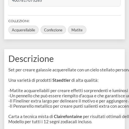
disegno
SKU VARIANTE
601bdc4c89f3d
Accessori
REFERENCE CODE
61 DJT1
BARCODE
4007817075265
COLLEZIONI:
Acquerellabile
Confezione
Matite
Descrizione
Set per creare galassie acquerellate con un cielo stellato p
Una varietà di prodotti 
Staedtler
 di alta qualità: