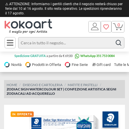
⚠️ ATTENZIONE: Informiamo i gentili clienti che il negozio resterà chiuso 
ferie dal 10 al 16 agosto. Il sito resta operativo. Le spedizioni riprendera
il 17 agosto.
Pittura
Olio
Acrilico
Tele e
Spedizione GRATUITA
a partire da € 69,00
WhatsApp 351 753 0084
Carta
Acquerello
da
🎁
Novità
Prodotti in Offerta
Fine Serie
Gift card
Tu
pittura
Tempera
Tele
Colori
Listelli
HOME
DISEGNO E CARTOLERIA
MATITE E PASTELLI
Disegno e
ZODIAC SIGN WATERCOLOUR SET | CONFEZIONE ARTISTICA SEGNI
per
Cartoleria
e
ZODIACALI AD ACQUERELLO
Stoffa
Matite
Supporti
e
e
Carta