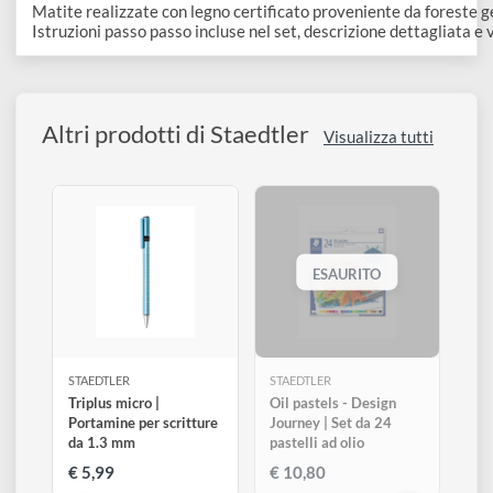
-Matite acquarellabili per creare effetti sorprendenti e lum
-Un pennello che può essere riempito d'acqua e che garantis
-Il Fineliner extra largo per delineare il motivo e per aggiu
Carta a tecnica mista di 
Clairefontaine
 per risultati ottima
Modello per tutti i 12 segni zodiacali incluso.
Matite realizzate con legno certificato proveniente da fore
Istruzioni passo passo incluse nel set, descrizione dettagliat
Altri prodotti di Staedtler
Visualizza tutti
ESAURITO