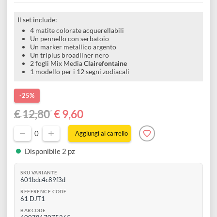
e
Confezione artistica segni zodiacali a
Scrapbooking
preparatori
linoleografia
Quaderni
Gomme
acquerello
Diluenti
Effetti
di
Pigmenti
e
Additivi
Cere
decorativi
superficie
raccoglitori
Accessori
Tessuti
Il set include:
e
Vernici
Colle
4 matite colorate acquerellabili
tecnici
Un pennello con serbatoio
stucchi
di
e
Un marker metallico argento
Stampi
Un triplus broadliner nero
Vernici
finitura
2 fogli Mix Media
Clairefontaine
scotch
Coloranti
1 modello per i 12 segni zodiacali
e
Colle
Portamatite
Accessori
impregnanti
Stucchi
-25%
Album
Open
Doratura
€ 12,80
€ 9,60
Accessori
e
Bezel
Accessori
fogli
0
Aggiungi al carrello
da
Disponibile 2 pz