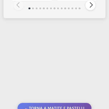
STAEDTLER
STAEDTLER
Triplus micro |
Oil pastels - Design
Portamine per scritture
Journey | Set da 24
da 1.3 mm
pastelli ad olio
€ 5,99
€ 10,80