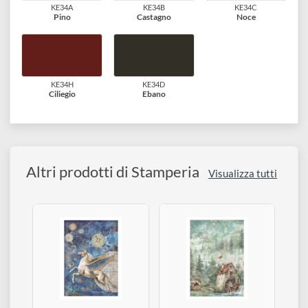
disegno
Accessori
KE34A
KE34B
KE34C
Pino
Castagno
Noce
KE34H
KE34D
Ciliegio
Ebano
Altri prodotti di Stamperia
Visualizza tutti