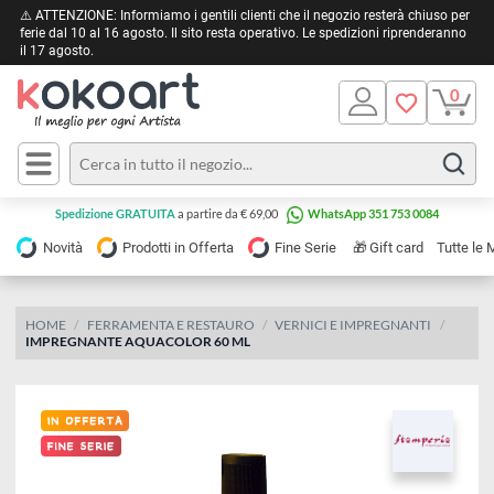
⚠️ ATTENZIONE: Informiamo i gentili clienti che il negozio resterà chiuso 
ferie dal 10 al 16 agosto. Il sito resta operativo. Le spedizioni riprendera
il 17 agosto.
Pittura
Olio
Acrilico
Tele e
Spedizione GRATUITA
a partire da € 69,00
WhatsApp 351 753 0084
Carta
Acquerello
da
🎁
Novità
Prodotti in Offerta
Fine Serie
Gift card
Tu
pittura
Tempera
Tele
Colori
Listelli
HOME
FERRAMENTA E RESTAURO
VERNICI E IMPREGNANTI
Disegno e
IMPREGNANTE AQUACOLOR 60 ML
per
Cartoleria
e
Stoffa
Matite
Supporti
e
e
Carta