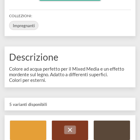
Atossico
e
Scrapbooking
preparatori
linoleografia
Quaderni
Gomme
Diluenti
Effetti
di
Visualizza varianti disponibili
Pigmenti
e
Additivi
Cere
decorativi
superficie
raccoglitori
Accessori
Tessuti
e
COLLEZIONI:
Vernici
Colle
tecnici
stucchi
Impregnanti
di
e
Stampi
Vernici
finitura
scotch
Coloranti
e
Colle
Portamatite
Descrizione
Accessori
impregnanti
Stucchi
Album
Open
Colore ad acqua perfetto per il Mixed Media e un effetto
Doratura
Accessori
mordente sul legno. Adatto a differenti superfici.
e
Bezel
Colori per esterni.
Accessori
fogli
da
5 varianti disponibili