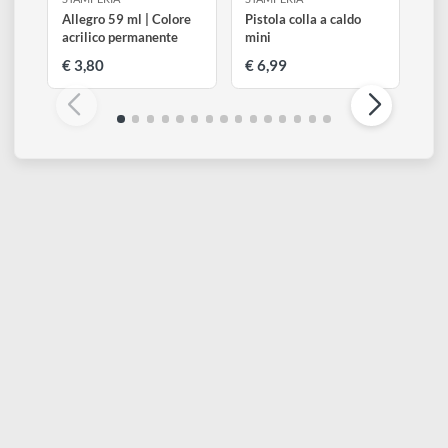
STAMPERIA
STAMPERIA
Allegro 59 ml | Colore
Pistola colla a caldo
acrilico permanente
mini
€ 3,80
€ 6,99