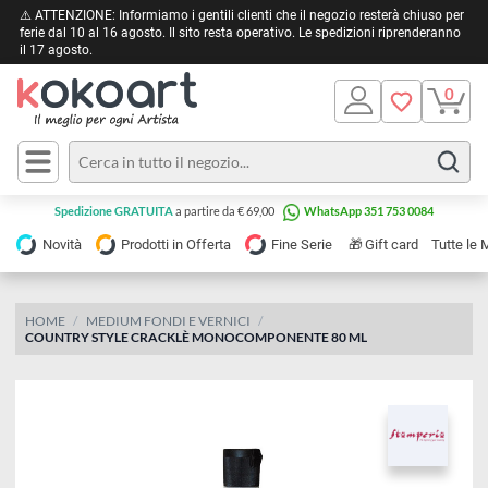
⚠️ ATTENZIONE: Informiamo i gentili clienti che il negozio resterà chiuso 
ferie dal 10 al 16 agosto. Il sito resta operativo. Le spedizioni riprendera
il 17 agosto.
Pittura
Olio
Acrilico
Tele e
Spedizione GRATUITA
a partire da € 69,00
WhatsApp 351 753 0084
Carta
Acquerello
da
🎁
Novità
Prodotti in Offerta
Fine Serie
Gift card
Tu
pittura
Tempera
Tele
Colori
Listelli
HOME
MEDIUM FONDI E VERNICI
Disegno e
COUNTRY STYLE CRACKLÈ MONOCOMPONENTE 80 ML
per
Cartoleria
e
Stoffa
Matite
Supporti
e
e
Carta