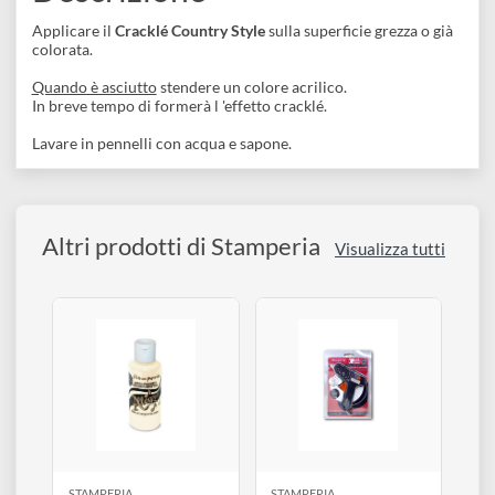
disegno
Accessori
Descrizione
Applicare il
Cracklé Country Style
sulla superficie grezza o già
colorata.
Quando è asciutto
stendere un colore acrilico.
In breve tempo di formerà l 'effetto cracklé.
Lavare in pennelli con acqua e sapone.
Altri prodotti di Stamperia
Visualizza tutti