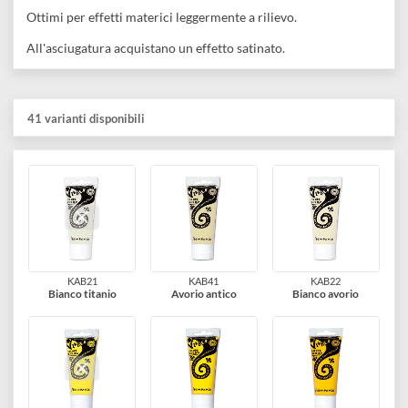
disegno
Descrizione
Accessori
I "Vivace" sono acrilici molto cremosi.
Utilizzabili a pennello, con i tamponi spugna e spatole.
Ottimi per effetti materici leggermente a rilievo.
All'asciugatura acquistano un effetto satinato.
41 varianti disponibili