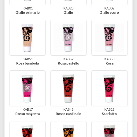
KAB21
KAB41
KAB22
Bianco titanio
Avorio antico
Bianco avorio
KAB01
KAB28
KAB02
Giallo primario
Giallo
Giallo scuro
KAB51
KAB52
KAB53
Rosa bambola
Rosa pastello
Rosa