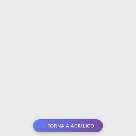
STAMPERIA
STAMPERIA
Carta di riso A4 |
Nastro biadesivo |
Simphony - Violini
Spessore1,5 cm
€ 1,99
€ 2,90