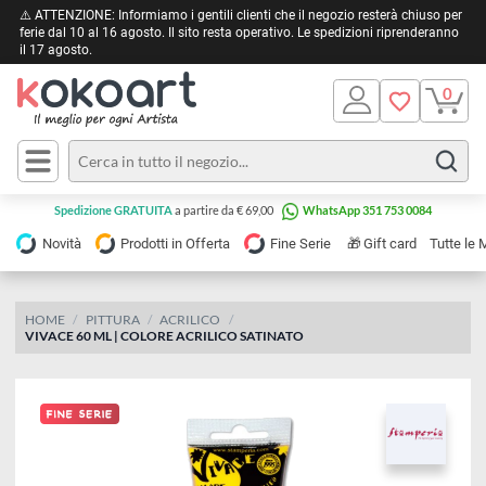
⚠️ ATTENZIONE: Informiamo i gentili clienti che il negozio resterà chiuso 
ferie dal 10 al 16 agosto. Il sito resta operativo. Le spedizioni riprendera
il 17 agosto.
Pittura
Olio
Acrilico
Tele e
Spedizione GRATUITA
a partire da € 69,00
WhatsApp 351 753 0084
Carta
Acquerello
da
🎁
Novità
Prodotti in Offerta
Fine Serie
Gift card
Tu
pittura
Tempera
Tele
Colori
Listelli
HOME
PITTURA
ACRILICO
Disegno e
VIVACE 60 ML | COLORE ACRILICO SATINATO
per
Cartoleria
e
Stoffa
Matite
Supporti
e
e
Carta