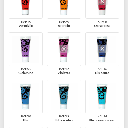
KAB17
KAB43
KAB25
Rosso magenta
Rosso cardinale
Scarlatto
KAB18
KAB26
KAB06
Vermiglio
Arancio
Ocra rossa