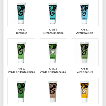
KAB55
KAB19
KAB16
Ciclamino
Violetto
Blu scuro
KAB29
KAB30
KAB14
Blu
Blu ceruleo
Blu primario cyan
KAB67
KAB68
KAB61
Turchese
Turchese indiano
Azzurro cielo