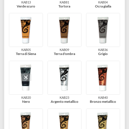
KAB11
KAB12
KAB38
Verde brillante chiaro
Verde brillante scuro
Verde natura
KAB13
KAB81
KAB04
Verde scuro
Tortora
Ocra gialla