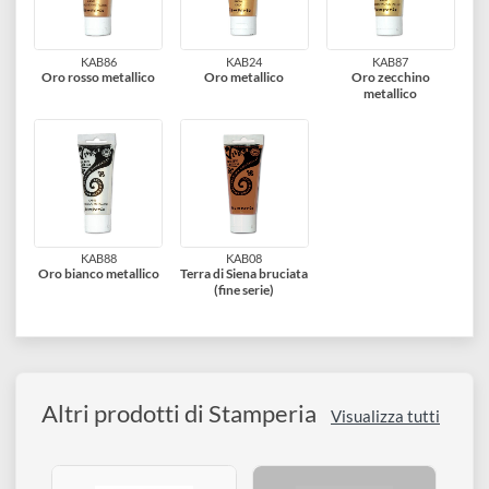
KAB05
KAB09
KAB36
Terra di Siena
Terra d'ombra
Grigio
KAB20
KAB23
KAB40
Nero
Argento metallico
Bronzo metallico
KAB86
KAB24
KAB87
Oro rosso metallico
Oro metallico
Oro zecchino
metallico