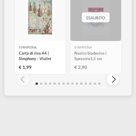
KAB88
KAB08
Oro bianco metallico
Terra di Siena bruciata
(fine serie)
Altri prodotti di Stamperia
Visualizza tutti
ESAURITO