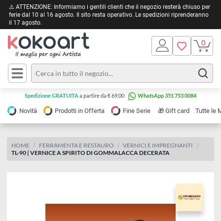
⚠️ ATTENZIONE: Informiamo i gentili clienti che il negozio resterà chiuso 
ferie dal 10 al 16 agosto. Il sito resta operativo. Le spedizioni riprendera
il 17 agosto.
Pittura
Olio
Acrilico
Tele e
Spedizione GRATUITA
a partire da € 69,00
WhatsApp 351 753 0084
Carta
Acquerello
da
🎁
Novità
Prodotti in Offerta
Fine Serie
Gift card
Tu
pittura
Tempera
Tele
Colori
Listelli
HOME
FERRAMENTA E RESTAURO
VERNICI E IMPREGNANTI
Disegno e
TL-90 | VERNICE A SPIRITO DI GOMMALACCA DECERATA
per
Cartoleria
e
Stoffa
Matite
Supporti
e
e
Carta