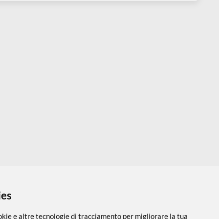
ountry style cracklè
Set di 4 Tags bianchi - 10 x 14
onocomponente 80 ml
cm - 300 gr
 5,30
€ 4,99