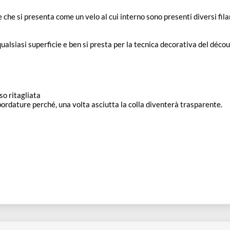
ticolare che si presenta come un velo al cui interno sono presen
lica su qualsiasi superficie e ben si presta per la tecnica decora
 di riso ritagliata
uali sbordature perché, una volta asciutta la colla diventerà tra
tto