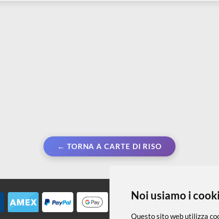
s - Sagome di
Carta di riso A4 | Sir Vagabond in
C
Fantasy World - Mechanical
m
99
€ 1,99
€