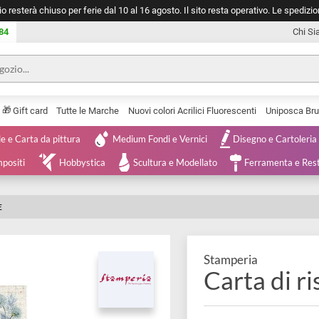
negozio resterà chiuso per ferie dal 10 al 16 agosto. Il sito resta operativ
753 0084
🎁
Serie
Gift card
Tutte le Marche
Nuovi colori Acrilici Fluorescenti
Tele e Carta da pittura
Medium Fondi e Vernici
Disegno 
 e Compositi
Hobbystica
Scultura e Modellato
Ferra
| PIGNE
Stamperia
Carta 