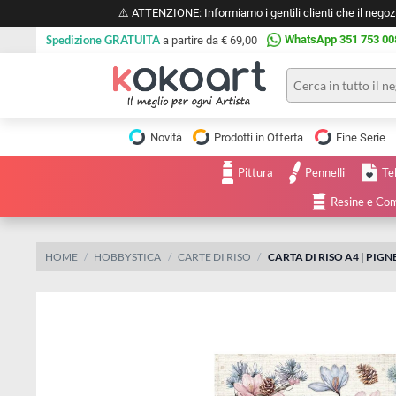
⚠️ ATTENZIONE: Informiamo i gentili clienti che il 
Spedizione GRATUITA
WhatsApp 351 
a partire da € 69,00
Pittura
Olio
Novità
Prodotti in Offerta
Fine 
Acrilico
Tele e
Pittura
Pennelli
Carta
Acquerello
da
Resine
pittura
Tempera
Tele
Colori
Listelli
HOME
HOBBYSTICA
CARTE DI RISO
CARTA DI RISO A4 
Disegno e
per
Cartoleria
e
Stoffa
Matite
Supporti
e
e
Carta