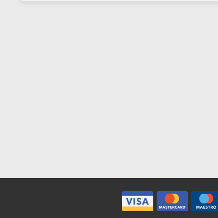
Polvere di ceramica effetto
Wooden shape
pietra 900 gr
legno
€ 6,99
€ 4,
€ 7,00