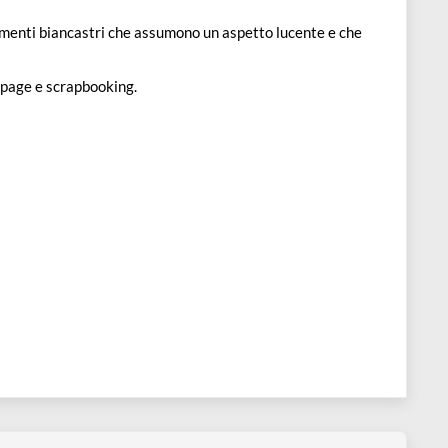
ti diversi filamenti biancastri che assumono un aspetto lucente e
tiva del découpage e scrapbooking.
sparente.