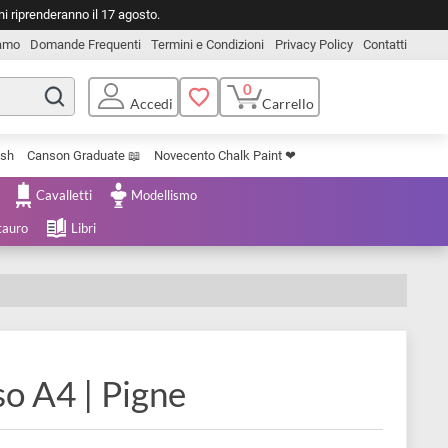
o. Le spedizioni riprenderanno il 17 agosto.
Chi Siamo
Domande Frequenti
Termini e Condizioni
Privacy Pol
0
Carrello
Accedi
Uniposca Brush
Canson Graduate 📖
Novecento Chalk Paint ❤︎
e Cartoleria
Cavalletti
Modellismo
menta e Restauro
Libri
di riso A4 | Pigne