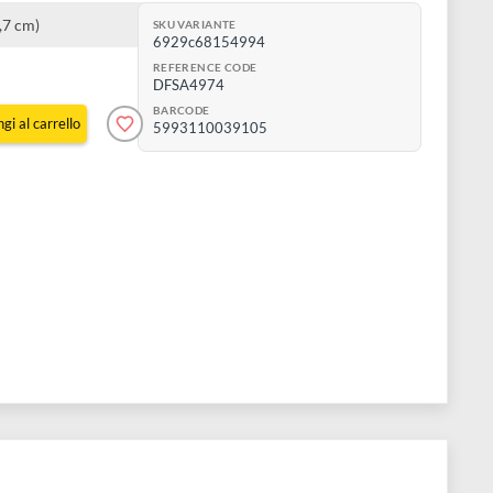
A4 (21 x 29,7 cm)
SKU VARIANTE
6929c68154994
REFERENCE CODE
DFSA4974
BARCODE
Aggiungi al carrello
5993110039105
e 3 pz