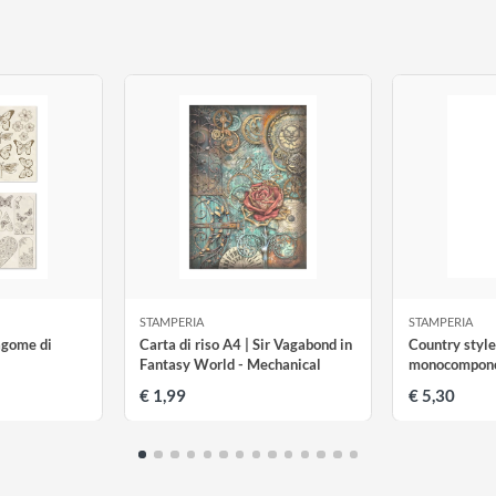
tti
STAMPERIA
S