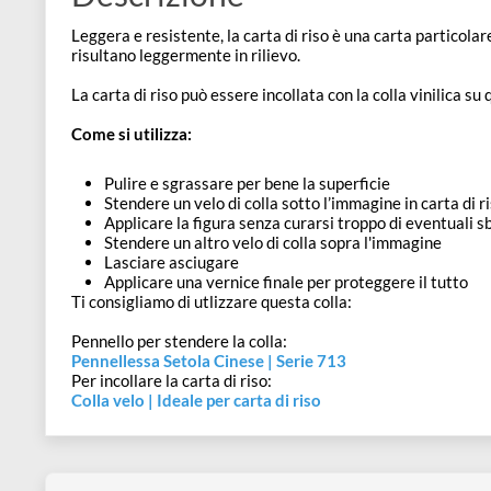
e
Scrapbooking
preparatori
linoleografia
Quaderni
Gomme
Diluenti
Effetti
di
Descrizione
Pigmenti
e
Additivi
Cere
decorativi
superficie
raccoglitori
Accessori
Leggera e resistente, la carta di riso è una carta par
Tessuti
e
risultano leggermente in rilievo.
Vernici
Colle
tecnici
stucchi
La carta di riso può essere incollata con la colla vini
di
e
Stampi
Vernici
Come si utilizza:
finitura
scotch
Coloranti
e
Colle
Portamatite
Pulire e sgrassare per bene la superficie
Accessori
Stendere un velo di colla sotto l’immagine in carta
impregnanti
Stucchi
Album
Applicare la figura senza curarsi troppo di event
Open
Stendere un altro velo di colla sopra l'immagine
Doratura
Accessori
e
Lasciare asciugare
Bezel
Applicare una vernice finale per proteggere il tu
Accessori
fogli
Ti consigliamo di utlizzare questa colla:
da
Pennello per stendere la colla:
Pennellessa Setola Cinese | Serie 713