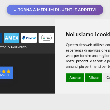
← TORNA A MEDIUM DILUENTI E ADDITI
Noi usiamo
Questo sito web 
METODI DI PAGAMENTO
esperienza di na
web
,
per fornire