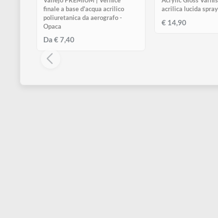
ESAURITO
E
VALLEJO
VALLEJO
Vallejo PREMIUM | Vernice
Acrylic Gloss 
finale a base d'acqua acrilico
acrilica luci
poliuretanica da aerografo -
€ 14,90
Opaca
Da € 7,40