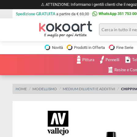
⚠️ ATTENZIONE: Informiamo i gentili clienti che il 
Spedizione GRATUITA
WhatsApp 351 
a partire da € 69,00
Pittura
Olio
Novità
Prodotti in Offerta
Fine 
Acrilico
Tele e
Pittura
Pennelli
Carta
Acquerello
da
Resine
pittura
Tempera
Tele
Colori
Listelli
HOME
MODELLISMO
MEDIUM DILUENTI E ADDITIVI
CH
Disegno e
per
Cartoleria
e
Stoffa
Matite
Supporti
e
e
Carta