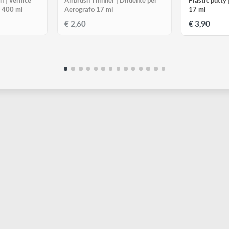
SAURITO
ESAURITO
VALLEJO
V
Varnish | Vernice
Airbrush Thinner | Diluente per
P
da spray 400 ml
Aerografo 17 ml
1
€ 2,60
€