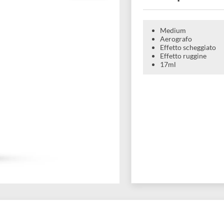
Screp
Medium
Aerogra
Effetto s
Effetto r
17ml