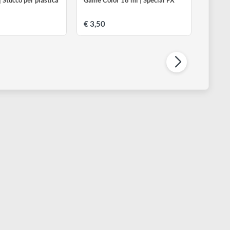
ALLEJO
VALLEJO
lastic putty | Stucco per plastica
Game Color 18 ml | Special FX
7 ml
 3,90
€ 3,50