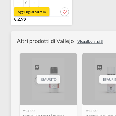
disegno
Accessori
17 ml
72.214
Disponibile 6 pz
0
Aggiungi al carrello
€ 2,99
Altri prodotti di Vallejo
Visualizza tutti