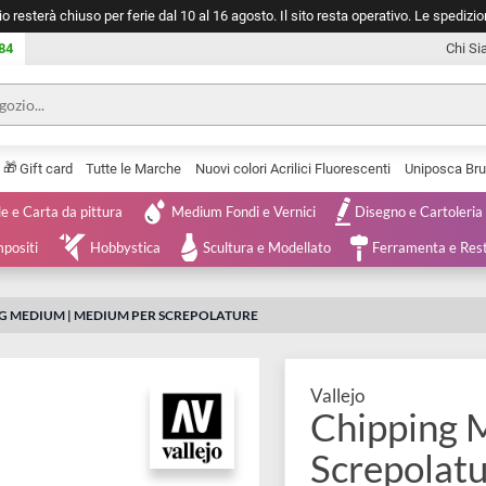
negozio resterà chiuso per ferie dal 10 al 16 agosto. Il sito resta operativ
753 0084
🎁
Serie
Gift card
Tutte le Marche
Nuovi colori Acrilici Fluorescenti
Tele e Carta da pittura
Medium Fondi e Vernici
Disegno 
 e Compositi
Hobbystica
Scultura e Modellato
Ferra
IPPING MEDIUM | MEDIUM PER SCREPOLATURE
Vallejo
Chipp