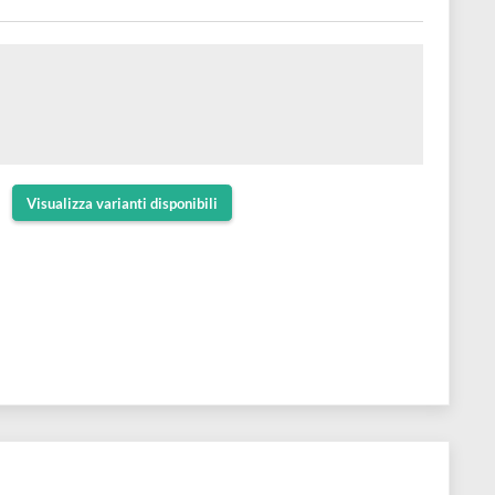
olature
fo
cheggiato
uggine
Visualizza varianti disponibili