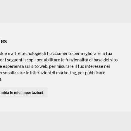
VI
 i cookies
utilizza cookie e altre tecnologie di tracciamento per migliorare
PARTNER SPEDIZIONI
SEGUICI SUI SOCIAL
vigazione per i seguenti scopi:
per abilitare le funzionalità di ba
 una migliore esperienza sul sito web
,
per misurare il tuo interes