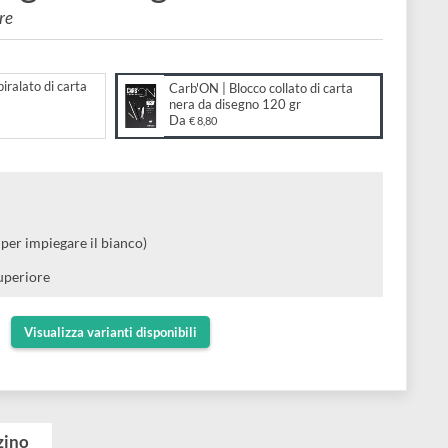
da disegno 120 gr
ato superiore
to:
N | Blocco spiralato di carta
Carb'ON | Blocco collato di ca
20 gr
nera da disegno 120 gr
Da
,90
€ 8,80
ra
cia
nica (ideale per impiegare il bianco)
ella parte superiore
Visualizza varianti disponibili