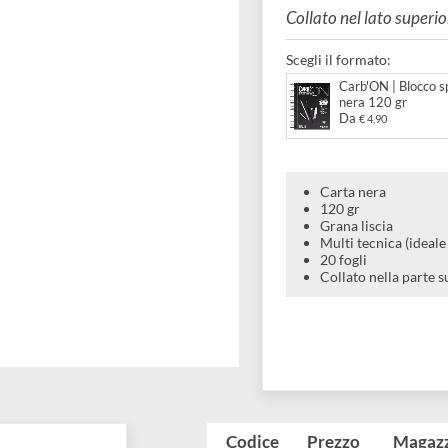
nera 
Collato nel l
Scegli il forma
Carb'O
nera 1
Da
€ 4
Carta ne
120 gr
Grana lis
Multi tec
20 fogli
Collato n