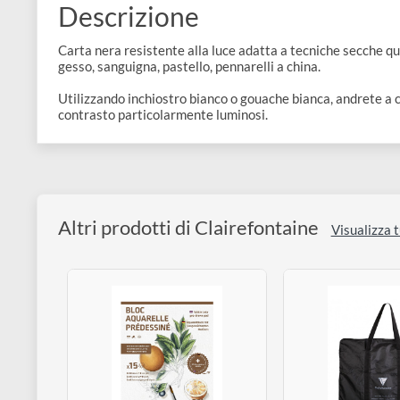
e
Scrapbooking
preparatori
linoleografia
Quaderni
Gomme
Diluenti
Effetti
di
Pigmenti
e
Additivi
Descrizione
Cere
decorativi
superficie
raccoglitori
Accessori
Tessuti
e
Vernici
Carta nera resistente alla luce adatta a tecniche secc
Colle
tecnici
gesso, sanguigna, pastello, pennarelli a china.
stucchi
di
e
Stampi
Utilizzando inchiostro bianco o gouache bianca, andret
Vernici
finitura
contrasto particolarmente luminosi.
scotch
Coloranti
e
Colle
Portamatite
Accessori
impregnanti
Stucchi
Album
Open
Doratura
Accessori
e
Altri prodotti di Clairefontaine
Bezel
Visual
Accessori
fogli
da