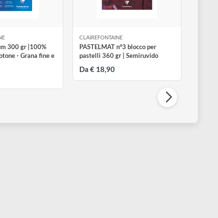
LAIREFONTAINE
CLAIREFONTAINE
ardinal Album 300 gr |100%
PASTELMAT n°3 blocco per
ellulosa e Cotone - Grana fine e
pastelli 360 gr | Semiruvido
rossa
Da € 18,90
a € 7,99