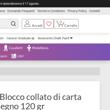
o. Le spedizioni riprenderanno il 17 agosto.
Chi Siamo
Domande Frequenti
Termini e Condizioni
Privacy Pol
0
Carrello
Accedi
Uniposca Brush
Canson Graduate 📖
Novecento Chalk Paint ❤︎
e Cartoleria
Cavalletti
Modellismo
menta e Restauro
Libri
R
ine
N | Blocco collato di carta