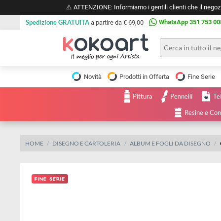
⚠️ ATTENZIONE: Informiamo i gentili clienti che il 
Spedizione GRATUITA
WhatsApp 351 
a partire da € 69,00
Pittura
Olio
Novità
Prodotti in Offerta
Fine 
Acrilico
Tele e
Pittura
Pennelli
Carta
Acquerello
da
Resine
pittura
Tempera
Tele
Colori
Listelli
HOME
DISEGNO E CARTOLERIA
ALBUM E FOGLI DA DISE
Disegno e
per
Cartoleria
e
Stoffa
Matite
Supporti
e
e
Carta