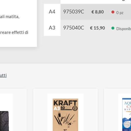
Codice
Prezzo
A4
975039C
€ 8,80
he quali matita,
A3
975040C
€ 15,90
e a creare effetti di
izza tutti