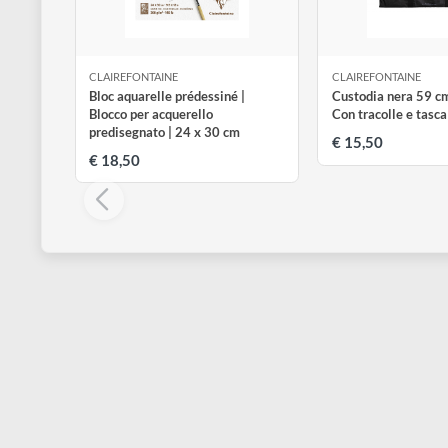
disegno
Accessori
CLAIREFONTAINE
CLAIREFONTAI
Bloc aquarelle prédessiné |
Custodia nera
Blocco per acquerello
Con tracolle 
predisegnato | 24 x 30 cm
€ 15,50
€ 18,50