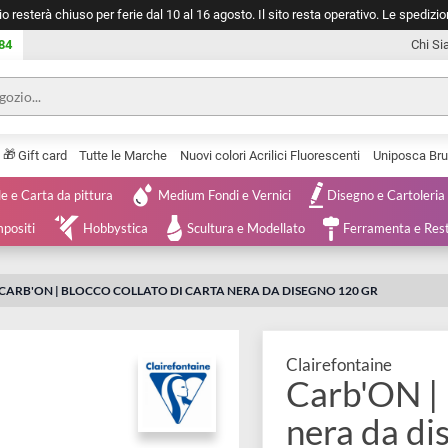
negozio resterà chiuso per ferie dal 10 al 16 agosto. Il sito resta operativ
753 0084
🎁
Serie
Gift card
Tutte le Marche
Nuovi colori Acrilici Fluorescenti
Tele e Carta da pittura
Medium Fondi e Vernici
Disegno 
 e Compositi
Hobbystica
Scultura e Modellato
Ferra
GNO
CARB'ON | BLOCCO COLLATO DI CARTA NERA DA DISEGNO 120 G
Clairefonta
Carb'O