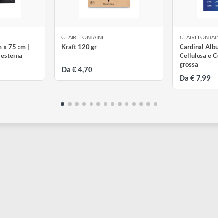
NE
CLAIREFONTAINE
C
 59 cm x 75 cm |
Kraft 120 gr
C
e tasca esterna
C
g
Da € 4,70
D