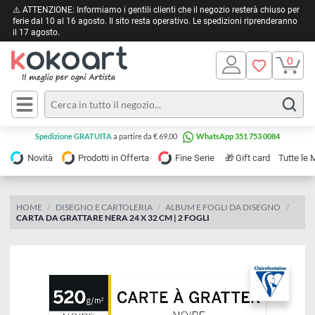
⚠️ ATTENZIONE: Informiamo i gentili clienti che il negozio resterà chiuso 
ferie dal 10 al 16 agosto. Il sito resta operativo. Le spedizioni riprendera
il 17 agosto.
Pittura
Olio
Acrilico
Tele e
Spedizione GRATUITA
a partire da € 69,00
WhatsApp 351 753 0084
Carta
Acquerello
da
🎁
Novità
Prodotti in Offerta
Fine Serie
Gift card
Tu
pittura
Tempera
Tele
Colori
Listelli
HOME
DISEGNO E CARTOLERIA
ALBUM E FOGLI DA DISEGNO
Disegno e
CARTA DA GRATTARE NERA 24 X 32 CM | 2 FOGLI
per
Cartoleria
e
Stoffa
Matite
Supporti
e
e
Carta