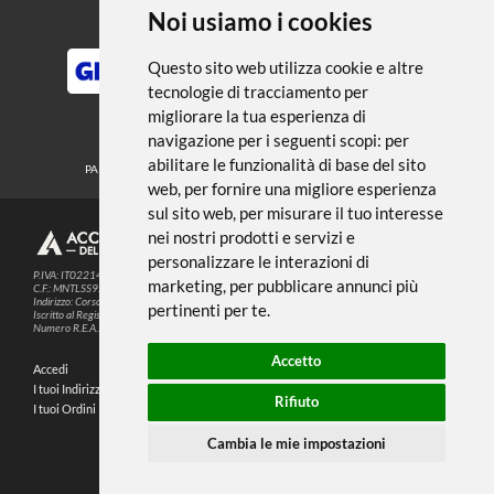
← TORNA A ALBUM E FOGLI DA
DISEGNO
Noi usiamo i cookies
METODI DI PAGAMENTO
Questo sito web utilizza cookie e altre
tecnologie di tracciamento per
migliorare la tua esperienza di
SEGUICI SUI SOCIAL
navigazione per i seguenti scopi:
per
abilitare le funzionalità di base del sito
PARTNER SPEDIZIONI
web
,
per fornire una migliore esperienza
sul sito web
,
per misurare il tuo interesse