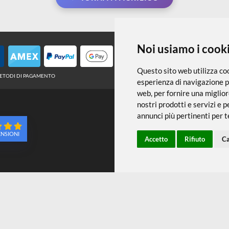
← TORNA A ACRILICO
Noi usiamo
Questo sito web 
METODI DI PAGAMENTO
esperienza di na
web
,
per fornire
nostri prodotti e
annunci più pert
96 RECENSIONI