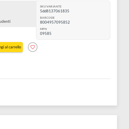
uminoso
SKU VARIANTE
5dd8137061835
e alla luce
 miscelare
BARCODE
r artisti e studenti
8004957095852
MPN
09585
Aggiungi al carrello
e 3 pz