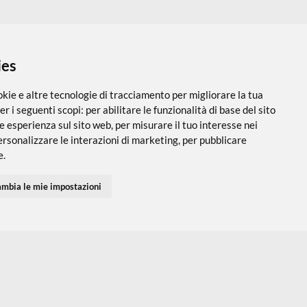
 i cookies
utilizza cookie e altre tecnologie di tracciamento per migliorare
PARTNER SPEDIZIONI
SEGUICI SUI SOCIAL
vigazione per i seguenti scopi:
per abilitare le funzionalità di ba
 una migliore esperienza sul sito web
,
per misurare il tuo interes
 servizi e personalizzare le interazioni di marketing
,
per pubblic
Accedi
Chi Siamo
I tuoi Indirizzi
Domande Freq
inenti per te
.
I tuoi Ordini
Termini e Cond
Privacy Policy