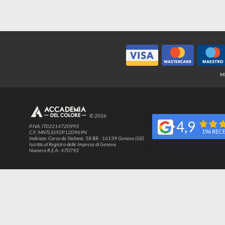
© 2026
4,9
P.IVA: IT02214720993
1
C.F.: MNTLSS92P12D969N