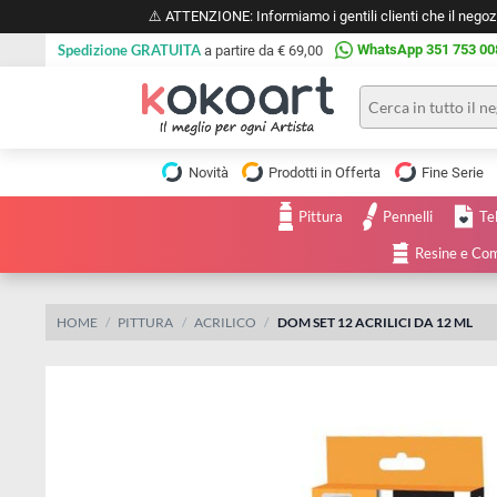
⚠️ ATTENZIONE: Informiamo i gentili clienti che il 
Spedizione GRATUITA
WhatsApp 351 
a partire da € 69,00
Pittura
Olio
Novità
Prodotti in Offerta
Fine 
Acrilico
Tele e
Pittura
Pennelli
Carta
Acquerello
da
Resine
pittura
Tempera
Tele
Colori
Listelli
HOME
PITTURA
ACRILICO
DOM SET 12 ACRILICI DA 12
Disegno e
per
Cartoleria
e
Stoffa
Matite
Supporti
e
e
Carta