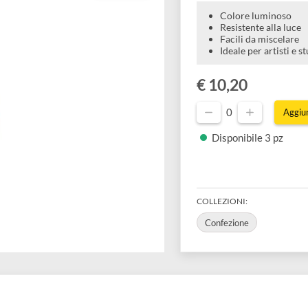
Colore l
Resistent
Facili da
Ideale pe
€ 10,20
0
Disponibil
COLLEZIONI:
Confezione