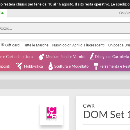
negozio resterà chiuso per ferie dal 10 al 16 agosto. Il sito resta operativ
753 0084
🎁
Serie
Gift card
Tutte le Marche
Nuovi colori Acrilici Fluorescenti
Tele e Carta da pittura
Medium Fondi e Vernici
Disegno 
 e Compositi
Hobbystica
Scultura e Modellato
Ferra
 ML
CWR
DOM S