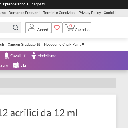
o. Le spedizioni riprenderanno il 17 agosto.
Chi Siamo
Domande Frequenti
Termini e Condizioni
Privacy Pol
0
Carrello
Accedi
Uniposca Brush
Canson Graduate 📖
Novecento Chalk Paint ❤︎
e Cartoleria
Cavalletti
Modellismo
menta e Restauro
Libri
et 12 acrilici da 12 ml