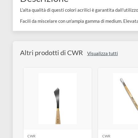
e
Scrapbooking
preparatori
linoleografia
Quaderni
Gomme
Diluenti
Effetti
di
Descrizione
Pigmenti
e
Additivi
Cere
decorativi
superficie
raccoglitori
Accessori
L'alta qualità di questi colori acrilici è garantita dall'
Tessuti
e
Vernici
Colle
Facili da miscelare con un'ampia gamma di medium. Ele
tecnici
stucchi
di
e
Stampi
Vernici
finitura
scotch
Coloranti
e
Colle
Altri prodotti di CWR
Portamatite
Visualizza tutti
Accessori
impregnanti
Stucchi
Album
Open
Doratura
Accessori
e
Bezel
Accessori
fogli
da