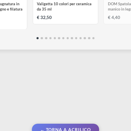
CWR
on impugnatura in
Valigetta 10 colori per ceramica
D
 in legno e filatura
da 35 ml
m
€ 32,50
€