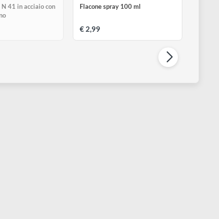
CWR
CWR
OM Spatola N 41 in acciaio con
Flacone spray 100 ml
anico in legno
 4,40
€ 2,99