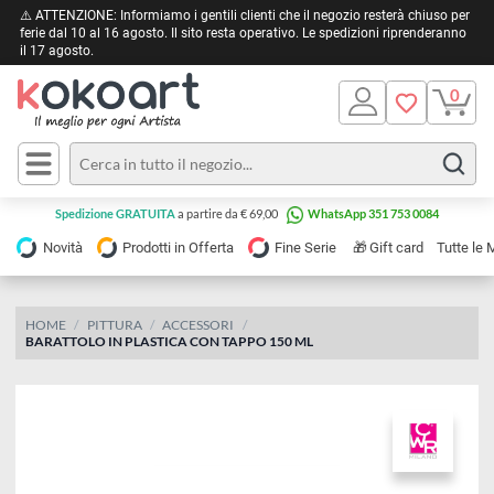
⚠️ ATTENZIONE: Informiamo i gentili clienti che il negozio resterà chiuso 
ferie dal 10 al 16 agosto. Il sito resta operativo. Le spedizioni riprendera
il 17 agosto.
Pittura
Olio
Acrilico
Tele e
Spedizione GRATUITA
a partire da € 69,00
WhatsApp 351 753 0084
Carta
Acquerello
da
🎁
Novità
Prodotti in Offerta
Fine Serie
Gift card
Tu
pittura
Tempera
Tele
Colori
Listelli
HOME
PITTURA
ACCESSORI
Disegno e
BARATTOLO IN PLASTICA CON TAPPO 150 ML
per
Cartoleria
e
Stoffa
Matite
Supporti
e
e
Carta