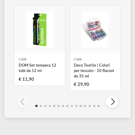
disegno
Accessori
Altri prodotti di CWR
Visualizza tutti
CWR
CWR
DOM Set tempera 12
Deco Textile | Colori
tubi da 12 ml
per tessuto - 10 flaconi
da 35 ml
€ 11,90
€ 29,90