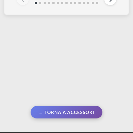
DOM Frammenti di
Forex | Lastra bianca 70
doratura | VERDE-ORO
cm x 100 cm - spessore
3,5 gr
3 mm
€ 9,99
€ 19,99
€ 24,99