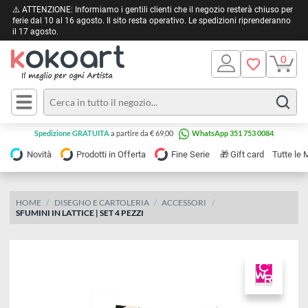
⚠️ ATTENZIONE: Informiamo i gentili clienti che il negozio resterà chiuso 
ferie dal 10 al 16 agosto. Il sito resta operativo. Le spedizioni riprendera
il 17 agosto.
Pittura
Olio
Acrilico
Tele e
Spedizione GRATUITA
a partire da € 69,00
WhatsApp 351 753 0084
Carta
Acquerello
da
🎁
Novità
Prodotti in Offerta
Fine Serie
Gift card
Tu
pittura
Tempera
Tele
Colori
Listelli
HOME
DISEGNO E CARTOLERIA
ACCESSORI
Disegno e
SFUMINI IN LATTICE | SET 4 PEZZI
per
Cartoleria
e
Stoffa
Matite
Supporti
e
e
Carta