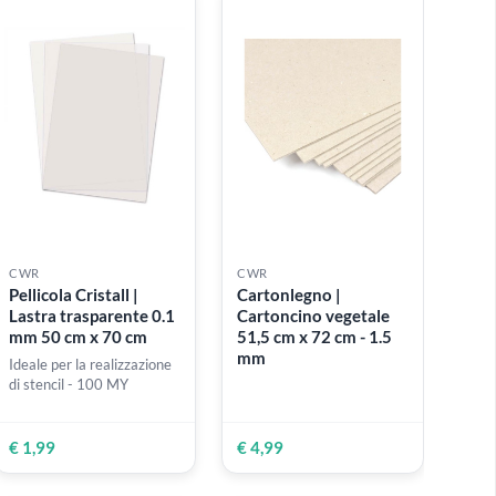
6 VARIANTI DISPONI
€ 8,79
€ 3,20
CWR
CWR
nca
Pellicola Cristall |
Cartonlegno |