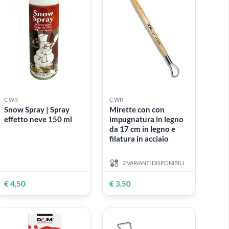
CWR
CWR
Snow Spray | Spray
Mirette con con
effetto neve 150 ml
impugnatura in le
da 17 cm in legno 
filatura in acciaio
2 VARIANTI DISPONI