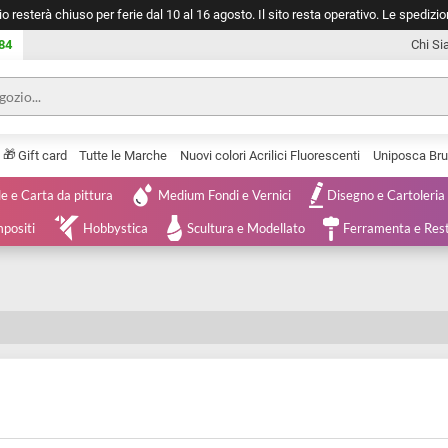
negozio resterà chiuso per ferie dal 10 al 16 agosto. Il sito resta operativ
753 0084
🎁
Serie
Gift card
Tutte le Marche
Nuovi colori Acrilici Fluorescenti
Tele e Carta da pittura
Medium Fondi e Vernici
Disegno 
 e Compositi
Hobbystica
Scultura e Modellato
Ferra