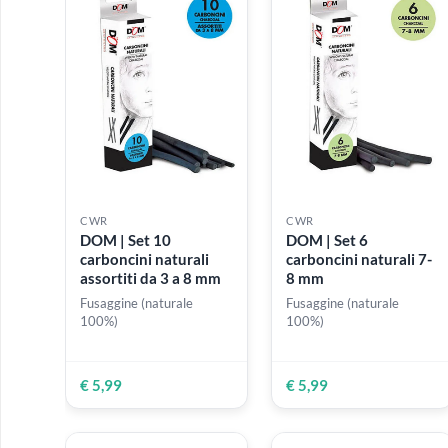
disegno
€ 1,60
€ 3,99
Tondo
Ventaglio
(1)
(1)
Accessori
CWR
CWR
DOM | Set 10
DOM | Set 6
carboncini naturali
carboncini natural
assortiti da 3 a 8 mm
8 mm
Fusaggine (naturale
Fusaggine (naturale