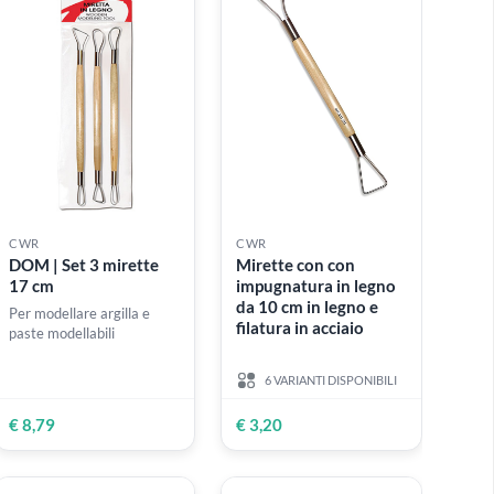
€ 4,50
€ 3,50
CWR
CWR
 in
DOM | Set 3 mirette
Mirette con con
 in
17 cm
impugnatura in le
da 10 cm in legno 
Per modellare argilla e
filatura in acciaio
paste modellabili