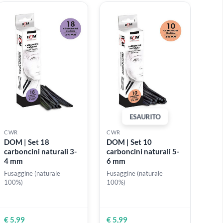
Lastra trasparente 0.1
Cartoncino vegeta
mm 50 cm x 70 cm
51,5 cm x 72 cm - 
mm
Ideale per la realizzazione
di stencil - 100 MY
€ 1,99
€ 4,99