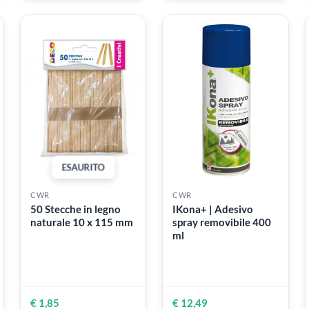
CWR
CWR
 in
DOM Spatola N 1 in
DOM Spatola N 22
 in
acciaio con manico in
acciaio con manico
legno
legno
€ 4,40
€ 4,40