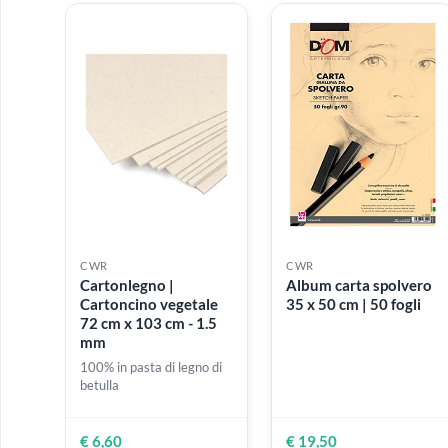
metallo vuota per 12
70 cm in carta da
semi-godet
spolvero - Tinta
vaniglia - 120 gr - 
fogli
€ 11,50
€ 35,00