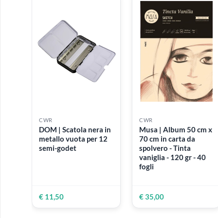
100%)
100%)
€ 5,99
€ 5,99
CWR
CWR
DOM | Scatola nera in
Musa | Album 50 