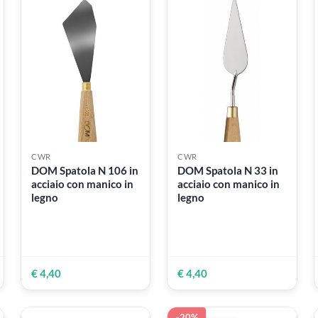
€ 4,90
€ 11,80
CWR
CWR
DOM Spatola N 106 in
DOM Spatola N 33
i 7-
acciaio con manico in
acciaio con manico
legno
legno