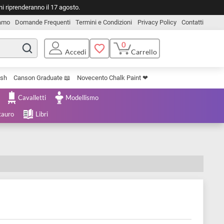
o. Le spedizioni riprenderanno il 17 agosto.
Chi Siamo
Domande Frequenti
Termini e Condizioni
Privacy Pol
0
Carrello
Accedi
Uniposca Brush
Canson Graduate 📖
Novecento Chalk Paint ❤︎
e Cartoleria
Cavalletti
Modellismo
menta e Restauro
Libri