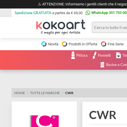
⚠️ ATTENZIONE: Informiamo i gentili clienti che il 
Spedizione GRATUITA
WhatsApp 351 
a partire da € 69,00
Pittura
Olio
Novità
Prodotti in Offerta
Fine 
Acrilico
Tele e
Pittura
Pennelli
Carta
Acquerello
da
Resine
pittura
Tempera
Tele
Colori
Listelli
Disegno e
per
Cartoleria
e
HOME
TUTTE LE MARCHE
CWR
Stoffa
Matite
Supporti
CWR
e
e
Carta