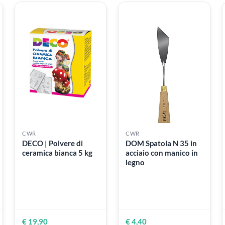
70 cm in carta da
70 cm x 100 cm -
spolvero - Tinta
spessore 3 mm
40
vaniglia - 120 gr
Materiale plastico
costituito da PVC
€ 0,99
€ 24,99
€ 19,99