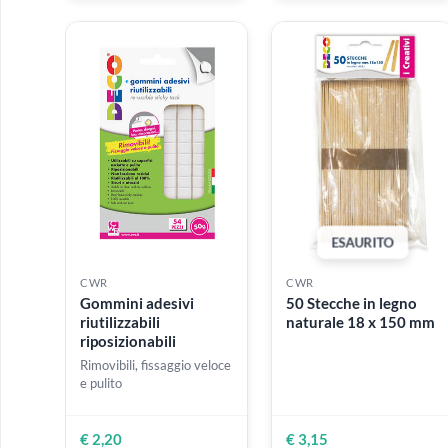
CWR
CWR
DOM Spatola N 62 in
DOM Spatola N 30
acciaio con manico in
acciaio con manico
legno
legno
€ 4,40
€ 4,40