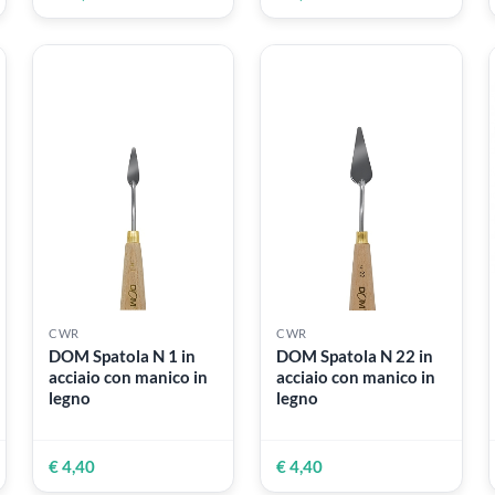
CWR
CWR
ero
DECO | Polvere di
DOM Spatola N 35
li
ceramica bianca 5 kg
acciaio con manico
legno
€ 19,90
€ 4,40