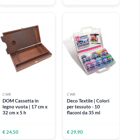
ESAURITO
CWR
CWR
 in
DOM | Set 18
DOM | Set 10
 in
carboncini naturali 3-
carboncini naturali
4 mm
6 mm
Fusaggine (naturale
Fusaggine (naturale
100%)
100%)
€ 5,99
€ 5,99