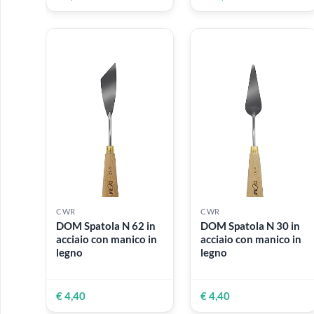
CWR
CWR
Cartonlegno |
Album carta spolv
Cartoncino vegetale
35 x 50 cm | 50 fog
72 cm x 103 cm - 1.5
mm
100% in pasta di legno di
betulla
€ 6,60
€ 19,50