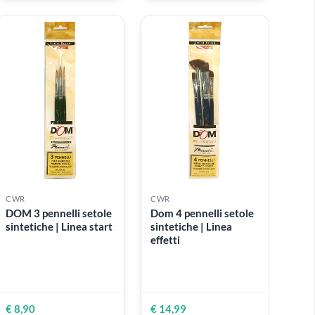
CWR
CWR
 in
DOM Cassetta in
Deco Textile | Colo
 in
legno vuota | 17 cm x
per tessuto - 10
32 cm x 5 h
flaconi da 35 ml
€ 24,50
€ 29,90