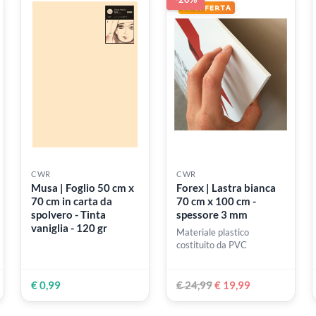
€ 4,40
€ 4,40
-20%
CWR
CWR
cm x
Musa | Foglio 50 cm x
Forex | Lastra bia