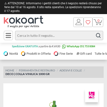
⚠️ ATTENZIONE: Informiamo i gentili clienti che il negozio resterà chiuso 
ferie dal 10 al 16 agosto. Il sito resta operativo. Le spedizioni riprendera
il 17 agosto.
Pittura
Olio
Acrilico
Tele e
Spedizione GRATUITA
a partire da € 69,00
WhatsApp 351 753 0084
Carta
Acquerello
da
🎁
Novità
Prodotti in Offerta
Fine Serie
Gift card
Tu
pittura
Tempera
Tele
Colori
Listelli
HOME
FERRAMENTA E RESTAURO
ADESIVI E COLLE
Disegno e
DECO | COLLA VINILICA 1000 GR
per
Cartoleria
e
Stoffa
Matite
Supporti
e
e
Carta