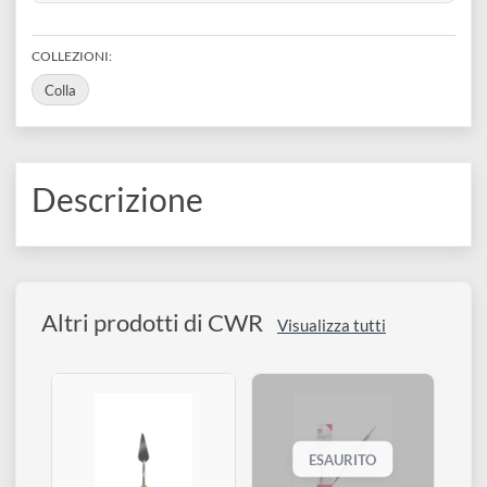
disegno
62821bffd65bd
REFERENCE CODE
Accessori
123/1000
BARCODE
8004957028560
COLLEZIONI:
Colla
Descrizione
Altri prodotti di CWR
Visualizza tutti