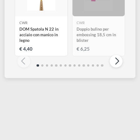
ESAURITO
CWR
CWR
DOM Spatola N 22 in
Doppio bulino per
acciaio con manico in
embossing 18,5 cm in
legno
blister
€ 4,40
€ 6,25