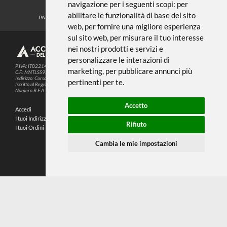
Noi usiamo i cookies
METODI DI PAGAMENTO
Questo sito web utilizza cookie e altre
tecnologie di tracciamento per
migliorare la tua esperienza di
SEGUICI SUI SOCIAL
navigazione per i seguenti scopi:
per
abilitare le funzionalità di base del sito
PARTNER SPEDIZIONI
web
,
per fornire una migliore esperienza
sul sito web
,
per misurare il tuo interesse
nei nostri prodotti e servizi e
© 2026
4,9
personalizzare le interazioni di
P.IVA: IT02214720993
marketing
,
per pubblicare annunci più
C.F.: MNTLSS92P12D969N
Indirizzo: Corso de Stefanis, 58 BR - 16139 Genova (GE)
pertinenti per te
.
196 RECENSIONI
Iscritto al Registro delle Imprese di Genova
Numero R.E.A.: 470792