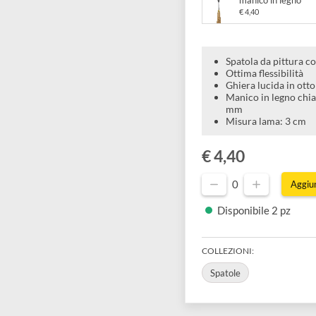
€ 4,40
DOM Sp
manico
€ 4,40
Spatola d
Ottima fl
Ghiera lu
Manico i
mm
Misura l
€ 4,40
0
Disponibil