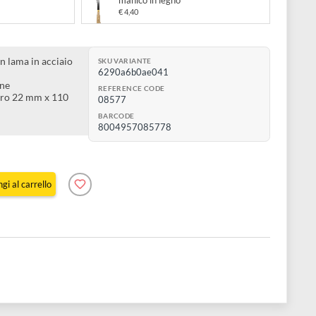
€ 4,40
atola N 62 in acciaio con
DOM Spatola N 103 in acciaio
 in legno
manico in legno
€ 4,40
a pittura con lama in acciaio
SKU VARIANTE
6290a6b0ae041
essibilità
cida in ottone
REFERENCE CODE
n legno chiaro 22 mm x 110
08577
BARCODE
ama: 3 cm
8004957085778
Aggiungi al carrello
e 2 pz