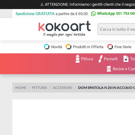
⚠️ ATTENZIONE: Informiamo i gentili clienti che il 
Spedizione GRATUITA
WhatsApp 351 
a partire da € 69,00
Pittura
Olio
Novità
Prodotti in Offerta
Fine 
Acrilico
Tele e
Pittura
Pennelli
Carta
Acquerello
da
Resine
pittura
Tempera
Tele
Colori
Listelli
HOME
PITTURA
ACCESSORI
DOM SPATOLA N 20 IN AC
Disegno e
per
Cartoleria
e
Stoffa
Matite
Supporti
e
e
Carta