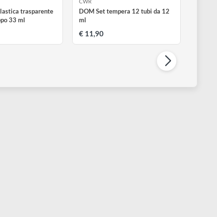
CWR
CWR
arattolo in plastica trasparente
DOM Set tempera 12 tubi da 
ucida con tappo 33 ml
ml
 1,20
€ 11,90