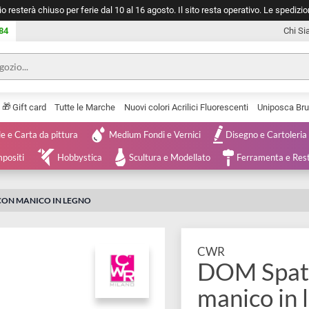
negozio resterà chiuso per ferie dal 10 al 16 agosto. Il sito resta operativ
753 0084
🎁
Serie
Gift card
Tutte le Marche
Nuovi colori Acrilici Fluorescenti
Tele e Carta da pittura
Medium Fondi e Vernici
Disegno 
 e Compositi
Hobbystica
Scultura e Modellato
Ferra
CIAIO CON MANICO IN LEGNO
CWR
DOM S