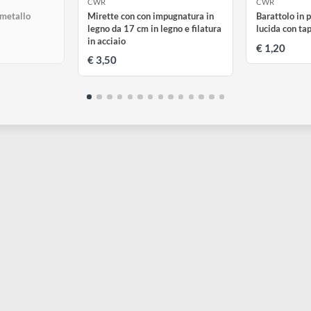
SAURITO
CWR
ino in metallo
Mirette con con impugnatura in
B
legno da 17 cm in legno e filatura
l
in acciaio
€
€ 3,50