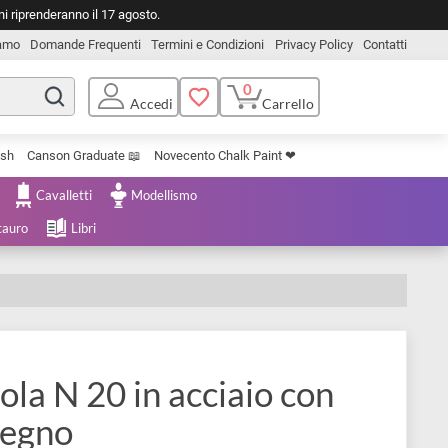
o. Le spedizioni riprenderanno il 17 agosto.
Chi Siamo
Domande Frequenti
Termini e Condizioni
Privacy Pol
0
Carrello
Accedi
Uniposca Brush
Canson Graduate 📖
Novecento Chalk Paint ❤︎
e Cartoleria
Cavalletti
Modellismo
menta e Restauro
Libri
patola N 20 in acciaio con