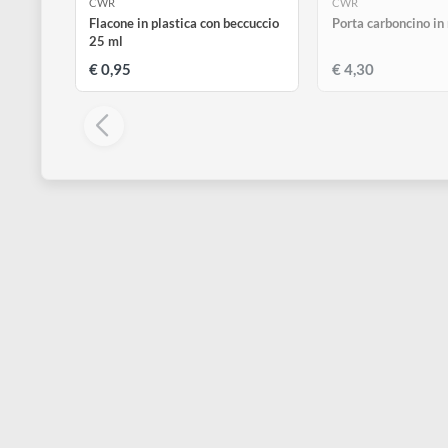
E
CWR
CWR
Flacone in plastica con beccuccio
Porta carbonc
25 ml
€ 0,95
€ 4,30