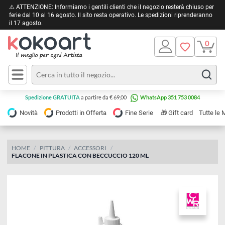
⚠️ ATTENZIONE: Informiamo i gentili clienti che il negozio resterà chiuso 
ferie dal 10 al 16 agosto. Il sito resta operativo. Le spedizioni riprendera
il 17 agosto.
Pittura
Olio
Acrilico
Tele e
Spedizione GRATUITA
a partire da € 69,00
WhatsApp 351 753 0084
Carta
Acquerello
da
🎁
Novità
Prodotti in Offerta
Fine Serie
Gift card
Tu
pittura
Tempera
Tele
Colori
Listelli
HOME
PITTURA
ACCESSORI
Disegno e
FLACONE IN PLASTICA CON BECCUCCIO 120 ML
per
Cartoleria
e
Stoffa
Matite
Supporti
e
e
Carta