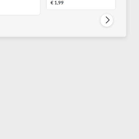
CWR
CWR
irette con con impugnatura in
Sfumini in lattice | Set 4 pezzi
egno da 17 cm in legno e filatura
n acciaio
€ 1,99
 3,50