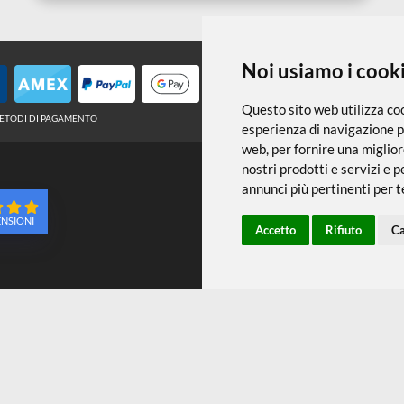
← TORNA A COLORI PER STOFFA E PELL
Noi usiamo
Questo sito web 
METODI DI PAGAMENTO
esperienza di na
web
,
per fornire
nostri prodotti e
annunci più pert