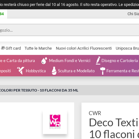
negozio resterà chiuso per ferie dal 10 al 16 agosto. Il sito resta operativ
753 0084
🎁
Serie
Gift card
Tutte le Marche
Nuovi colori Acrilici Fluorescenti
Tele e Carta da pittura
Medium Fondi e Vernici
Disegno 
 e Compositi
Hobbystica
Scultura e Modellato
Ferra
ILE | COLORI PER TESSUTO - 10 FLACONI DA 35 ML
CWR
Deco T