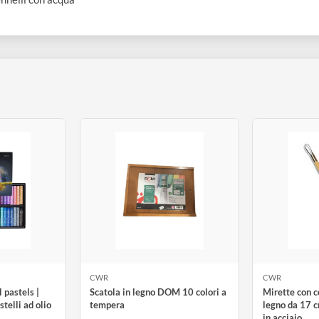
e
acqua si amalgami al colore e ne regoli la densità
e i pennelli con acqua