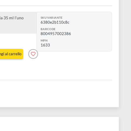
aconi da 35 ml
 per stoffa da 35 ml l'uno
SKU VARIANTE
6380e2b110c8c
'acqua
BARCODE
8004957002386
MPN
1633
Aggiungi al carrello
e 1 pz