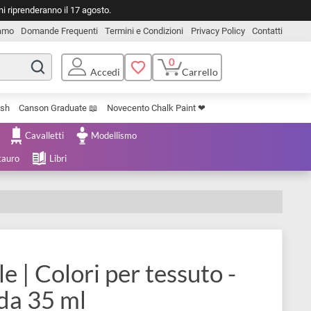
o. Le spedizioni riprenderanno il 17 agosto.
Chi Siamo
Domande Frequenti
Termini e Condizioni
Privacy Pol
0
Carrello
Accedi
Uniposca Brush
Canson Graduate 📖
Novecento Chalk Paint ❤︎
e Cartoleria
Cavalletti
Modellismo
menta e Restauro
Libri
extile | Colori per tessuto -