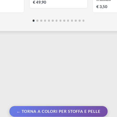
CWR
ft oil pastels |
Scatola in legno DOM 10 colori a
M
36 pastelli ad olio
tempera
l
i
€ 49,90
€