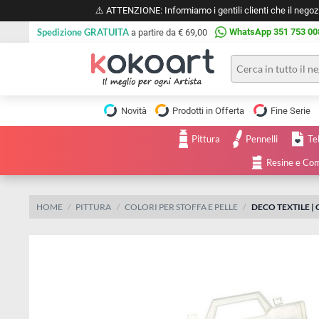
⚠️ ATTENZIONE: Informiamo i gentili clienti che il 
Spedizione GRATUITA
WhatsApp 351 
a partire da € 69,00
Pittura
Olio
Novità
Prodotti in Offerta
Fine 
Acrilico
Tele e
Pittura
Pennelli
Carta
Acquerello
da
Resine
pittura
Tempera
Tele
Colori
Listelli
HOME
PITTURA
COLORI PER STOFFA E PELLE
DECO TEXT
Disegno e
per
Cartoleria
e
Stoffa
Matite
Supporti
e
e
Carta