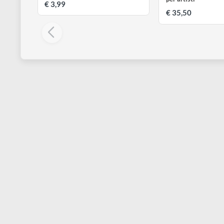
CWR
CWR
Flacone in plastica con tappo 500
DOM Artists so
ml
Confezione di 
per artisti
€ 3,99
€ 35,50