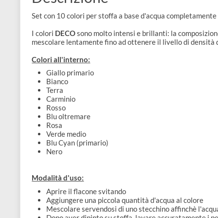
e
Scrapbooking
preparatori
linoleografia
Quaderni
Gomme
Diluenti
Effetti
di
Descrizione
Pigmenti
e
Additivi
Cere
decorativi
superficie
raccoglitori
Accessori
Set con 10 colori per stoffa a base d'acqua completam
Tessuti
e
Vernici
Colle
I colori
DECO
sono molto intensi e brillanti: la compo
tecnici
stucchi
mescolare lentamente fino ad ottenere il livello di de
di
e
Stampi
Vernici
Colori all'interno:
finitura
scotch
Coloranti
Giallo primario
e
Colle
Portamatite
Bianco
Accessori
Terra
impregnanti
Stucchi
Album
Carminio
Open
Rosso
Doratura
Accessori
e
Blu oltremare
Bezel
Rosa
Accessori
fogli
Verde medio
Blu Cyan (primario)
da
Nero