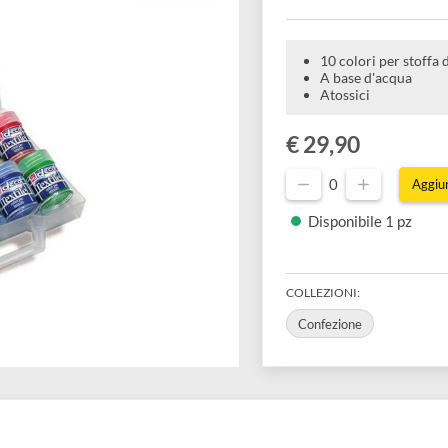
10 fl
10 colori
A base d
Atossici
€ 29,90
0
Disponibil
COLLEZIONI:
Confezione