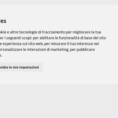
E
 i cookies
utilizza cookie e altre tecnologie di tracciamento per migliorare
PARTNER SPEDIZIONI
SEGUICI SUI SOCIAL
vigazione per i seguenti scopi:
per abilitare le funzionalità di ba
 una migliore esperienza sul sito web
,
per misurare il tuo interes
 servizi e personalizzare le interazioni di marketing
,
per pubblic
Accedi
Chi Siamo
I tuoi Indirizzi
Domande Freq
inenti per te
.
I tuoi Ordini
Termini e Cond