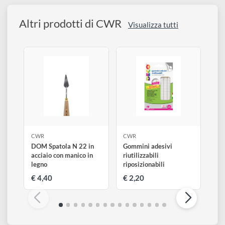
disegno
Descrizione
Accessori
Altri prodotti di CWR
Visualizza tutti
CWR
CWR
DOM Spatola N 22 in
Gommini adesivi