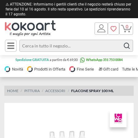
⚠️ ATTENZIONE: Informiamo i gentili clienti che il negozio resterà chiuso 
ferie dal 10 al 16 agosto. Il sito resta operativo. Le spedizioni riprendera
il 17 agosto.
Pittura
Olio
Acrilico
Tele e
Spedizione GRATUITA
a partire da € 69,00
WhatsApp 351 753 0084
Carta
Acquerello
da
🎁
Novità
Prodotti in Offerta
Fine Serie
Gift card
Tu
pittura
Tempera
Tele
Colori
Listelli
HOME
PITTURA
ACCESSORI
FLACONE SPRAY 100 ML
Disegno e
per
Cartoleria
e
Stoffa
Matite
Supporti
e
e
Carta