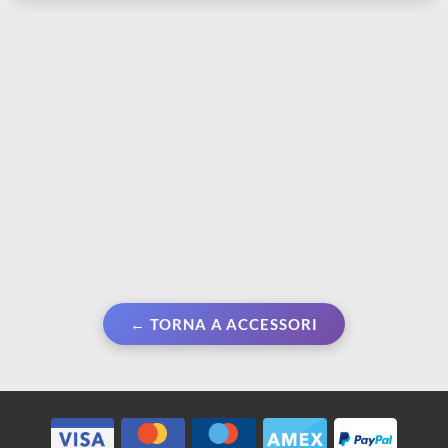
acciaio con manico in
riutilizzabili
legno
riposizionabili
€ 4,40
€ 2,20