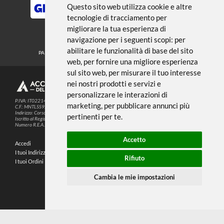
← TORNA A MATITE E PASTELLI
Noi usiamo i cookies
METODI DI PAGAMENTO
Questo sito web utilizza cookie e altre
tecnologie di tracciamento per
migliorare la tua esperienza di
SEGUICI SUI SOCIAL
navigazione per i seguenti scopi:
per
abilitare le funzionalità di base del sito
PARTNER SPEDIZIONI
web
,
per fornire una migliore esperienza
sul sito web
,
per misurare il tuo interesse