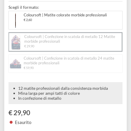
e
metallo 12 Matite morbide
Scrapbooking
preparatori
linoleografia
Quaderni
Gomme
professionali
Diluenti
Effetti
di
Pigmenti
e
Additivi
Cere
decorativi
superficie
Scegli il formato:
raccoglitori
Accessori
Tessuti
e
Coloursoft | Matite colorate morbide professionali
Vernici
Colle
€ 2,60
tecnici
stucchi
di
e
Stampi
Vernici
finitura
Coloursoft | Confezione in scatola di metallo 12 Matite
scotch
morbide professionali
Coloranti
e
€ 29,90
Colle
Portamatite
Accessori
impregnanti
Stucchi
Coloursoft | Confezione in scatola di metallo 24 matite
Album
Open
morbide professionali
Doratura
Accessori
€ 59,90
e
Bezel
Accessori
fogli
12 matite professionali dalla consistenza morbida
da
Mina larga per ampi tatti di colore
In confezione di metallo