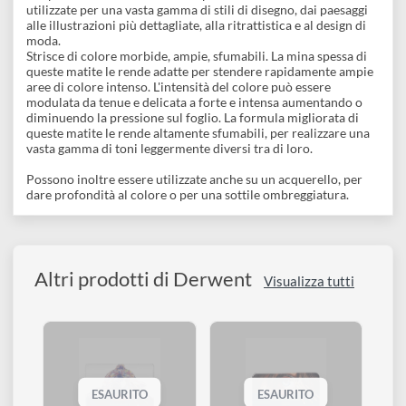
Descrizione
Le matite Coloursoft hanno una mina morbida, vellutata, la pi
morbida della gamma Derwent per un'applicazione facile e
veloce di colore ricco, denso, forte e intenso.
Nonostante questo, le matite Coloursoft possono essere
temperate fino ad ottenere una punta sottile ed essere
utilizzate per una vasta gamma di stili di disegno, dai paesaggi
alle illustrazioni più dettagliate, alla ritrattistica e al design di
moda.
Strisce di colore morbide, ampie, sfumabili. La mina spessa di
queste matite le rende adatte per stendere rapidamente ampie
aree di colore intenso. L'intensità del colore può essere
modulata da tenue e delicata a forte e intensa aumentando o
diminuendo la pressione sul foglio. La formula migliorata di
queste matite le rende altamente sfumabili, per realizzare una
vasta gamma di toni leggermente diversi tra di loro.
Possono inoltre essere utilizzate anche su un acquerello, per
dare profondità al colore o per una sottile ombreggiatura.