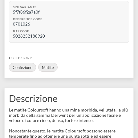
disegno
Accessori
€ 29,90
Esaurito
SKU VARIANTE
5f7f86f2a7a0f
REFERENCE CODE
0701026
BARCODE
5028252188920
COLLEZIONI:
Confezione
Matite