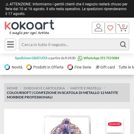
⚠️ ATTENZIONE: Informiamo i gentili clienti che il negozio resterà chiuso 
ferie dal 10 al 16 agosto. Il sito resta operativo. Le spedizioni riprendera
il 17 agosto.
Pittura
Olio
Acrilico
Tele e
Spedizione GRATUITA
a partire da € 69,00
WhatsApp 351 753 0084
Carta
Acquerello
da
🎁
Novità
Prodotti in Offerta
Fine Serie
Gift card
Tu
pittura
Tempera
Tele
Colori
Listelli
HOME
DISEGNO E CARTOLERIA
MATITE E PASTELLI
Disegno e
COLOURSOFT | CONFEZIONE IN SCATOLA DI METALLO 12 MATITE
per
Cartoleria
e
MORBIDE PROFESSIONALI
Stoffa
Matite
Supporti
e
e
Carta