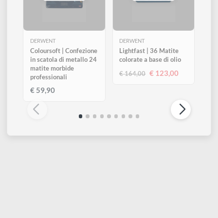
Altri prodotti di Derwent
Visualizza tutti
ESAURITO
ESAURITO
DERWENT
DERWENT
Coloursoft | Confezione
Lightfast | 36 Matite
in scatola di metallo 24
colorate a base di olio
matite morbide
€ 123,00
€ 164,00
professionali
€ 59,90