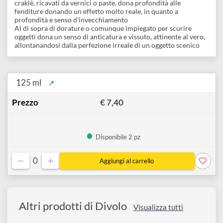
disegno
assoluta (impiegato come tecnica d'invecchiamento una
stesura imprecisa avrà il suo fascino)
Accessori
Procedere, sempre con del cotone, ad eliminare l'eccesso
Utilizzo sulle varie tecniche:
Nell'applicazione al di sopra di effetti screpolati | venati |
craklè, ricavati da vernici o paste, dona profondità alle
fenditure donando un effetto molto reale, in quanto a
profondità e senso d'invecchiamento
Al di sopra di dorature o comunque impiegato per scurire
oggetti dona un senso di anticatura e vissuto, attinente al vero,
allontanandosi dalla perfezione irreale di un oggetto scenico
125 ml
↗
€ 7,40
Disponibile 2 pz