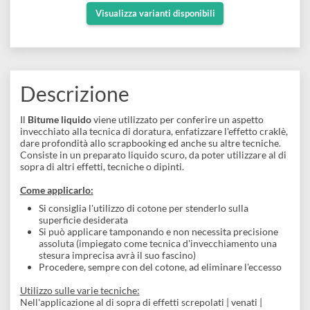
Per la patinatura
e
Scrapbooking
Per anticatura
preparatori
linoleografia
Quaderni
Per evidenziare le screpolature del craklé
Gomme
Diluenti
Effetti
di
Pigmenti
e
Additivi
Cere
decorativi
superficie
Visualizza varianti disponibili
raccoglitori
Accessori
Tessuti
e
Vernici
Colle
tecnici
stucchi
di
e
Stampi
Vernici
finitura
Descrizione
scotch
Coloranti
e
Colle
Portamatite
Il
Bitume liquido
viene utilizzato per conferire un aspetto
Accessori
impregnanti
invecchiato alla tecnica di doratura, enfatizzare l'effetto craklè
Stucchi
Album
dare profondità allo scrapbooking ed anche su altre tecniche.
Open
Doratura
Consiste in un preparato liquido scuro, da poter utilizzare al d
Accessori
e
sopra di altri effetti, tecniche o dipinti.
Bezel
Accessori
fogli
Come applicarlo:
Si consiglia l'utilizzo di cotone per stenderlo sulla
da
superficie desiderata
Si può applicare tamponando e non necessita precisione