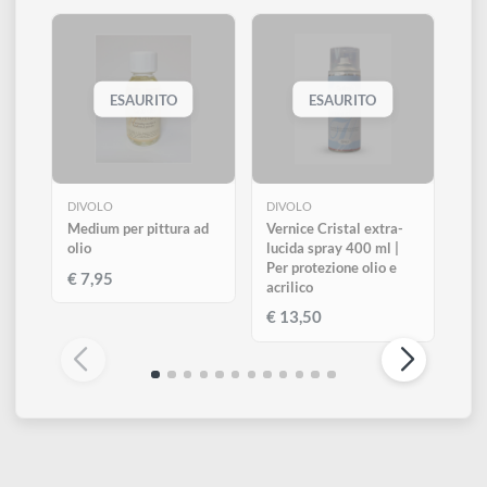
0
Altri prodotti di Divolo
Visualizza tutti
ESAURITO
ESAURITO
DIVOLO
DIVOLO
Medium per pittura ad
Vernice Cristal extra-
olio
lucida spray 400 ml |
Per protezione olio e
€ 7,95
acrilico