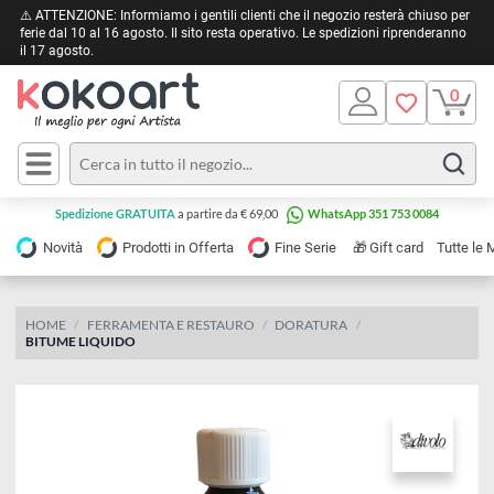
⚠️ ATTENZIONE: Informiamo i gentili clienti che il negozio resterà chiuso 
ferie dal 10 al 16 agosto. Il sito resta operativo. Le spedizioni riprendera
il 17 agosto.
Pittura
Olio
Acrilico
Tele e
Spedizione GRATUITA
a partire da € 69,00
WhatsApp 351 753 0084
Carta
Acquerello
da
🎁
Novità
Prodotti in Offerta
Fine Serie
Gift card
Tu
pittura
Tempera
Tele
Colori
Listelli
HOME
FERRAMENTA E RESTAURO
DORATURA
Disegno e
BITUME LIQUIDO
per
Cartoleria
e
Stoffa
Matite
Supporti
e
e
Carta