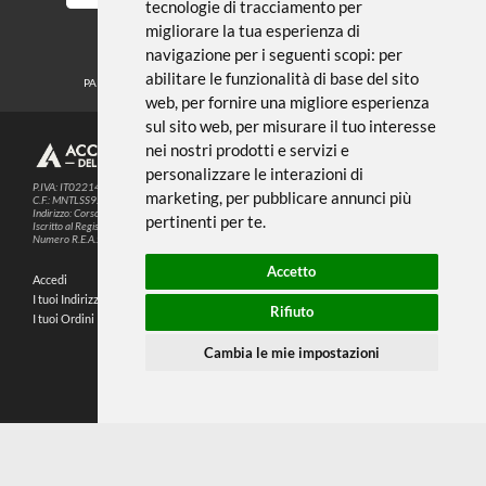
Noi usiamo i cookies
METODI DI PAGAMENTO
Questo sito web utilizza cookie e altre
tecnologie di tracciamento per
migliorare la tua esperienza di
SEGUICI SUI SOCIAL
navigazione per i seguenti scopi:
per
abilitare le funzionalità di base del sito
PARTNER SPEDIZIONI
web
,
per fornire una migliore esperienza
sul sito web
,
per misurare il tuo interesse
nei nostri prodotti e servizi e
© 2026
4,9
personalizzare le interazioni di
P.IVA: IT02214720993
marketing
,
per pubblicare annunci più
C.F.: MNTLSS92P12D969N
Indirizzo: Corso de Stefanis, 58 BR - 16139 Genova (GE)