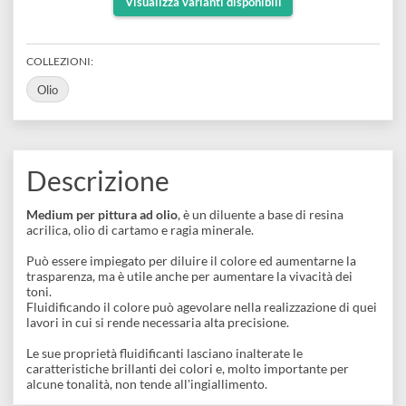
Alte prestazioni
e
Scrapbooking
A base di olio di cartamo e ragia minerale
preparatori
linoleografia
Quaderni
Gomme
Diluenti
Effetti
di
Pigmenti
e
Additivi
Visualizza varianti disponibili
Cere
decorativi
superficie
raccoglitori
Accessori
Tessuti
e
Vernici
Colle
COLLEZIONI:
tecnici
stucchi
di
e
Olio
Stampi
Vernici
finitura
scotch
Coloranti
e
Colle
Portamatite
Accessori
impregnanti
Descrizione
Stucchi
Album
Open
Doratura
Accessori
Medium per pittura ad olio
, è un diluente a base di resina
e
Bezel
acrilica, olio di cartamo e ragia minerale.
Accessori
fogli
Può essere impiegato per diluire il colore ed aumentarne la
trasparenza, ma è utile anche per aumentare la vivacità dei
da
toni.
Fluidificando il colore può agevolare nella realizzazione di que