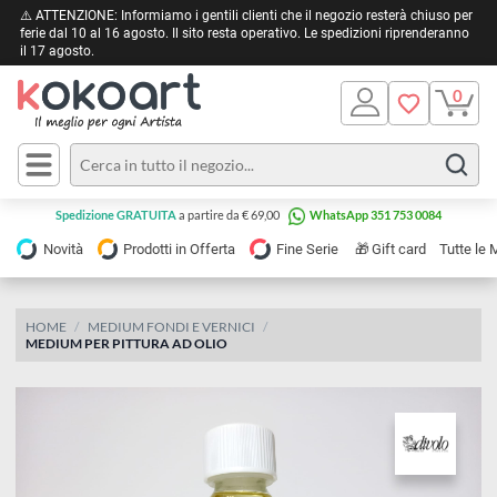
⚠️ ATTENZIONE: Informiamo i gentili clienti che il negozio resterà chiuso 
ferie dal 10 al 16 agosto. Il sito resta operativo. Le spedizioni riprendera
il 17 agosto.
Pittura
Olio
Acrilico
Tele e
Spedizione GRATUITA
a partire da € 69,00
WhatsApp 351 753 0084
Carta
Acquerello
da
🎁
Novità
Prodotti in Offerta
Fine Serie
Gift card
Tu
pittura
Tempera
Tele
Colori
Listelli
HOME
MEDIUM FONDI E VERNICI
Disegno e
MEDIUM PER PITTURA AD OLIO
per
Cartoleria
e
Stoffa
Matite
Supporti
e
e
Carta