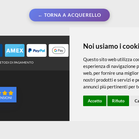
← TORNA A ACQUERELLO
Noi usiamo
Questo sito web 
METODI DI PAGAMENTO
esperienza di na
web
,
per fornire
nostri prodotti e