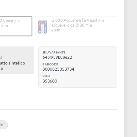
rello da Ø 30 mm
to:
Giotto Acquerelli | 24 pastigli
 Acquerelli | 36 pastiglie
acquerello da Ø 30 mm
rello da Ø 30 mm
€ 8,40
SKU VARIANTE
64bf939b88e22
cchi e intensi
i tondo e piatto sintetico
BARCODE
e in plastica
8000825353734
MPN
353600