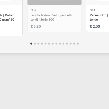
ESAURITO
FILA
F
oll Kids | Rotolo
Giotto Taklon - Set 3 pennelli
P
egno 90 gr/m² 50
tondi | Serie 500
t
€ 5,90
€