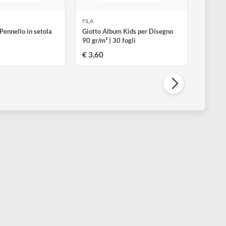
ILA
FILA
ennellotto | Pennello in setola
Giotto Album Kids per Disegn
ondo
90 gr/m² | 30 fogli
 2,00
€ 3,60