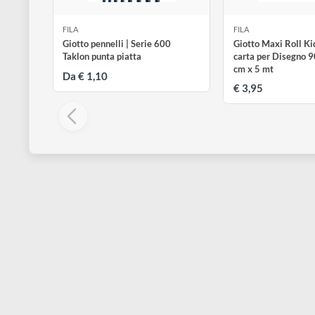
disegno
Accessori
FILA
FILA
Giotto pennelli | Serie 600
Giotto Maxi R
Taklon punta piatta
carta per Dis
cm x 5 mt
Da € 1,10
€ 3,95