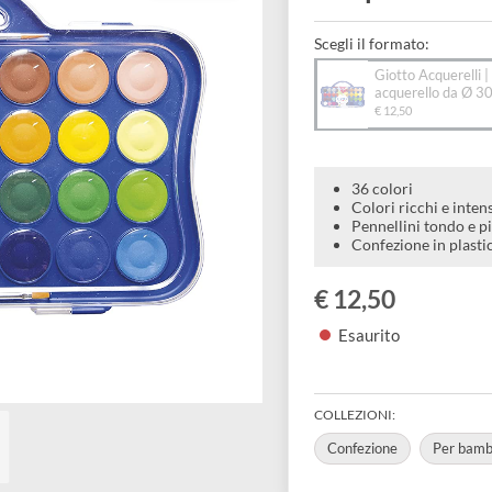
acque
Scegli il forma
Giotto
acque
€ 12,50
36 colori
Colori ri
Pennellin
Confezion
€ 12,50
Esaurito