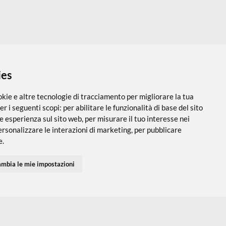
 i cookies
utilizza cookie e altre tecnologie di tracciamento per migliorare
PARTNER SPEDIZIONI
SEGUICI SUI SOCIAL
vigazione per i seguenti scopi:
per abilitare le funzionalità di ba
 una migliore esperienza sul sito web
,
per misurare il tuo interes
 servizi e personalizzare le interazioni di marketing
,
per pubblic
Accedi
Chi Siamo