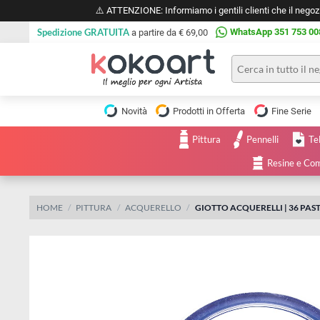
⚠️ ATTENZIONE: Informiamo i gentili clienti che il 
Spedizione GRATUITA
WhatsApp 351 
a partire da € 69,00
Pittura
Olio
Novità
Prodotti in Offerta
Fine 
Acrilico
Tele e
Pittura
Pennelli
Carta
Acquerello
da
Resine
pittura
Tempera
Tele
Colori
Listelli
HOME
PITTURA
ACQUERELLO
GIOTTO ACQUERELLI | 
Disegno e
per
Cartoleria
e
Stoffa
Matite
Supporti
e
e
Carta