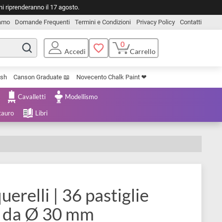
o. Le spedizioni riprenderanno il 17 agosto.
Chi Siamo
Domande Frequenti
Termini e Condizioni
Privacy Pol
0
Carrello
Accedi
Uniposca Brush
Canson Graduate 📖
Novecento Chalk Paint ❤︎
e Cartoleria
Cavalletti
Modellismo
menta e Restauro
Libri
 Acquerelli | 36 pastiglie