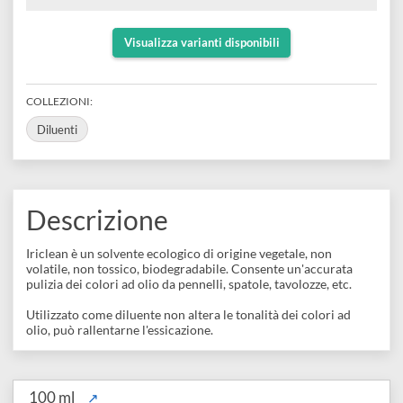
e
Solvente vegetale
Scrapbooking
preparatori
linoleografia
Quaderni
Ecologico
Gomme
Diluenti
Non volatile
Effetti
di
Pigmenti
e
Non tossico
Additivi
Cere
decorativi
superficie
raccoglitori
Accessori
Tessuti
e
Visualizza varianti disponibili
Vernici
Colle
tecnici
stucchi
di
e
Stampi
COLLEZIONI:
Vernici
finitura
scotch
Coloranti
Diluenti
e
Colle
Portamatite
Accessori
impregnanti
Stucchi
Album
Open
Doratura
Accessori
Descrizione
e
Bezel
Accessori
fogli
Iriclean è un solvente ecologico di origine vegetale, non
volatile, non tossico, biodegradabile. Consente un'accurata
da
pulizia dei colori ad olio da pennelli, spatole, tavolozze, etc.