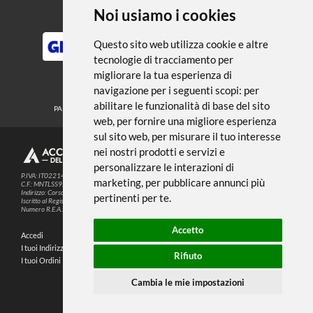
← TORNA A MEDIUM FONDI E
VERNICI
Noi usiamo i cookies
METODI DI PAGAMENTO
Questo sito web utilizza cookie e altre
tecnologie di tracciamento per
migliorare la tua esperienza di
SEGUICI SUI SOCIAL
navigazione per i seguenti scopi:
per
abilitare le funzionalità di base del sito
PARTNER SPEDIZIONI