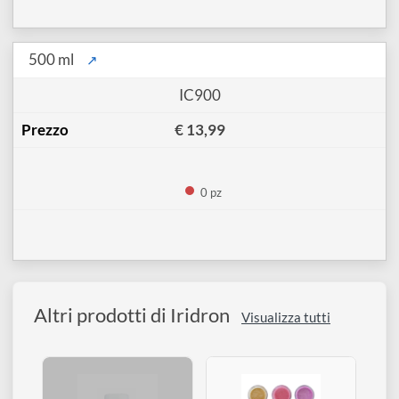
€ 7,90
0 pz
500 ml
↗
IC900
€ 13,99
0 pz