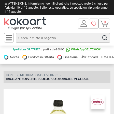
⚠️ ATTENZIONE: Informiamo i gentili clienti che il negozio resterà chiuso 
ferie dal 10 al 16 agosto. Il sito resta operativo. Le spedizioni riprendera
il 17 agosto.
Pittura
Olio
Acrilico
Tele e
Spedizione GRATUITA
a partire da € 69,00
WhatsApp 351 753 0084
Carta
Acquerello
da
🎁
Novità
Prodotti in Offerta
Fine Serie
Gift card
Tu
pittura
Tempera
Tele
Colori
Listelli
HOME
MEDIUM FONDI E VERNICI
Disegno e
IRICLEAN | SOLVENTE ECOLOGICO DI ORIGINE VEGETALE
per
Cartoleria
e
Stoffa
Matite
Supporti
e
e
Carta