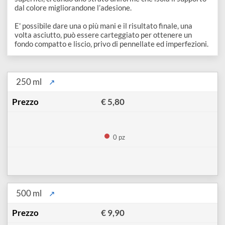
disegno
Preparazione di fondo a base di gesso e resine acriliche di
Accessori
alta qualità.
Ideale per ogni tecnica pittorica, aderisce su tutte le
superfici, creando uno strato uniforme che isola il supporto
dal colore migliorandone l’adesione.
E' possibile dare una o più mani e il risultato finale, una
volta asciutto, può essere carteggiato per ottenere un
fondo compatto e liscio, privo di pennellate ed imperfezioni
250 ml
↗
€ 5,80
0 pz