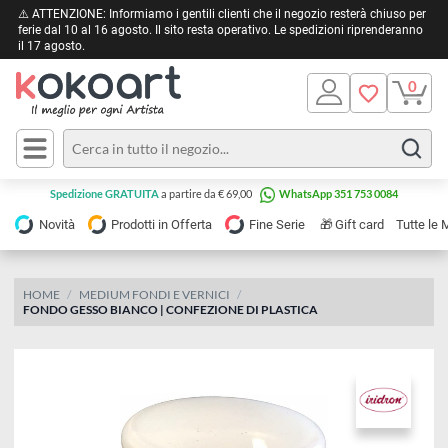
⚠️ ATTENZIONE: Informiamo i gentili clienti che il negozio resterà chiuso 
ferie dal 10 al 16 agosto. Il sito resta operativo. Le spedizioni riprendera
il 17 agosto.
Pittura
Olio
Acrilico
Tele e
Spedizione GRATUITA
a partire da € 69,00
WhatsApp 351 753 0084
Carta
Acquerello
da
🎁
Novità
Prodotti in Offerta
Fine Serie
Gift card
Tu
pittura
Tempera
Tele
Colori
Listelli
HOME
MEDIUM FONDI E VERNICI
Disegno e
FONDO GESSO BIANCO | CONFEZIONE DI PLASTICA
per
Cartoleria
e
Stoffa
Matite
Supporti
e
e
Carta