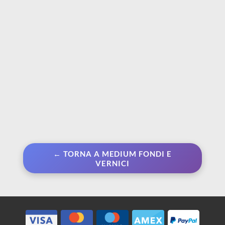
€ 9,40
Da € 3,70