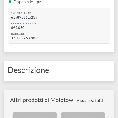
disegno
€ 39,90
Accessori
0
Aggiungi al carrello
Disponibile 1 pz
SKU VARIANTE
61a89386ca23a
REFERENCE CODE
699.080
BARCODE
4250397632803
Descrizione