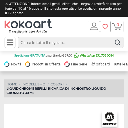
⚠️ ATTENZIONE: Informiamo i gentili clienti che il negozio resterà chiuso 
ferie dal 10 al 16 agosto. Il sito resta operativo. Le spedizioni riprendera
il 17 agosto.
Pittura
Olio
Acrilico
Tele e
Spedizione GRATUITA
a partire da € 69,00
WhatsApp 351 753 0084
Carta
Acquerello
da
🎁
Novità
Prodotti in Offerta
Fine Serie
Gift card
Tu
pittura
Tempera
Tele
Colori
Listelli
HOME
MODELLISMO
COLORI
Disegno e
LIQUID CHROME REFILL | RICARICA DI INCHIOSTRO LIQUIDO
per
Cartoleria
e
CROMATO 30 ML
Stoffa
Matite
Supporti
e
e
Carta