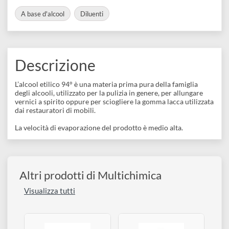
disegno
BARCODE
8020709003128
Accessori
COLLEZIONI:
A base d'alcool
Diluenti
Descrizione
L’alcool etilico 94° è una materia prima pura della famiglia
degli alcooli, utilizzato per la pulizia in genere, per allungare
vernici a spirito oppure per sciogliere la gomma lacca utilizzat
dai restauratori di mobili.
La velocità di evaporazione del prodotto è medio alta.