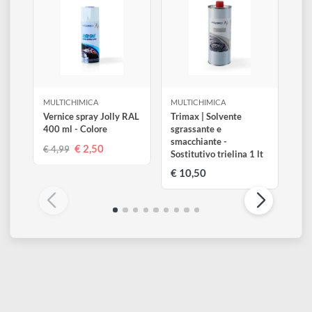
Altri prodotti di Multichimica
Visualizza tutti
MULTICHIMICA
MULTICHIMICA
Vernice spray Jolly RAL
Trimax | Solvente
400 ml - Colore
sgrassante e
smacchiante -
€ 2,50
€ 4,99
Sostitutivo trielina 1 lt
€ 10,50