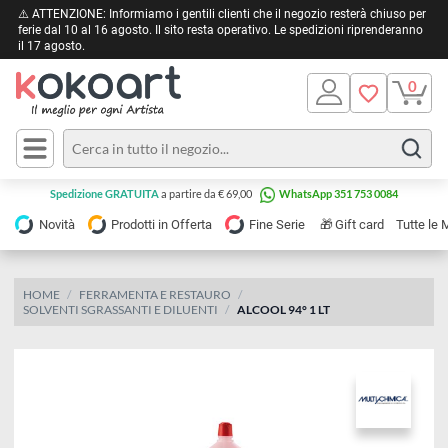
⚠️ ATTENZIONE: Informiamo i gentili clienti che il negozio resterà chiuso 
ferie dal 10 al 16 agosto. Il sito resta operativo. Le spedizioni riprendera
il 17 agosto.
Pittura
Olio
Acrilico
Tele e
Spedizione GRATUITA
a partire da € 69,00
WhatsApp 351 753 0084
Carta
Acquerello
da
🎁
Novità
Prodotti in Offerta
Fine Serie
Gift card
Tu
pittura
Tempera
Tele
Colori
Listelli
HOME
FERRAMENTA E RESTAURO
Disegno e
SOLVENTI SGRASSANTI E DILUENTI
ALCOOL 94° 1 LT
per
Cartoleria
e
Stoffa
Matite
Supporti
e
e
Carta