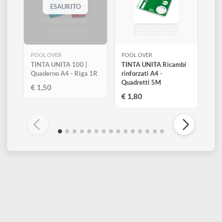
disegno
Accessori
ESAURITO
POOL OVER
POOL OVER
TINTA UNITA 100 |
TINTA UNITA Ricambi
Quaderno A4 - Riga 1R
rinforzati A4 -
Quadretti 5M
€ 1,50
€ 1,80