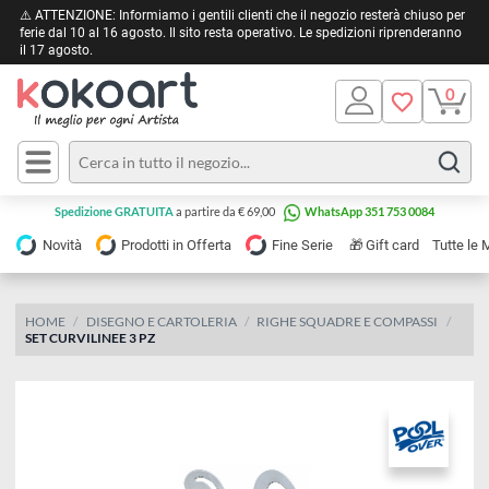
⚠️ ATTENZIONE: Informiamo i gentili clienti che il negozio resterà chiuso 
ferie dal 10 al 16 agosto. Il sito resta operativo. Le spedizioni riprendera
il 17 agosto.
Pittura
Olio
Acrilico
Tele e
Spedizione GRATUITA
a partire da € 69,00
WhatsApp 351 753 0084
Carta
Acquerello
da
🎁
Novità
Prodotti in Offerta
Fine Serie
Gift card
Tu
pittura
Tempera
Tele
Colori
Listelli
HOME
DISEGNO E CARTOLERIA
RIGHE SQUADRE E COMPASSI
Disegno e
SET CURVILINEE 3 PZ
per
Cartoleria
e
Stoffa
Matite
Supporti
e
e
Carta