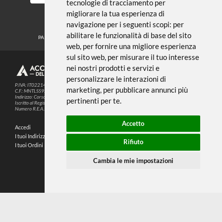
Noi usiamo i cookies
METODI DI PAGAMENTO
Questo sito web utilizza cookie e altre
tecnologie di tracciamento per
migliorare la tua esperienza di
SEGUICI SUI SOCIAL
navigazione per i seguenti scopi:
per
abilitare le funzionalità di base del sito
PARTNER SPEDIZIONI
web
,
per fornire una migliore esperienza
sul sito web
,
per misurare il tuo interesse
nei nostri prodotti e servizi e
© 2026
4,9
personalizzare le interazioni di
P.IVA: IT02214720993
marketing
,
per pubblicare annunci più
C.F.: MNTLSS92P12D969N
Indirizzo: Corso de Stefanis, 58 BR - 16139 Genova (GE)
pertinenti per te
.
196 RECENSIONI
Iscritto al Registro delle Imprese di Genova
Numero R.E.A.: 470792