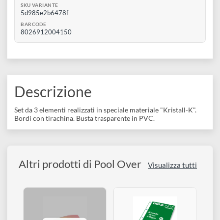
0
Aggiungi al carrello
e
Scrapbooking
preparatori
linoleografia
Quaderni
Gomme
Disponibile 1 pz
Diluenti
Effetti
di
Pigmenti
e
Additivi
Cere
SKU VARIANTE
decorativi
superficie
raccoglitori
Accessori
5d985e2b6478f
Tessuti
e
BARCODE
Vernici
Colle
8026912004150
tecnici
stucchi
di
e
Stampi
Vernici
finitura
scotch
Coloranti
e
Colle
Portamatite
Descrizione
Accessori
impregnanti
Stucchi
Album
Open
Doratura
Set da 3 elementi realizzati in speciale materiale "Kristall-K".
Accessori
e
Bordi con tirachina. Busta trasparente in PVC.
Bezel
Accessori
fogli
da
Altri prodotti di Pool Over
Visualizza tutti