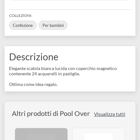
disegno
639067e39017a
BARCODE
Accessori
8026912497228
MPN
49722
COLLEZIONI:
Confezione
Per bambini
Descrizione
Elegante scatola bianca lucida con coperchio magnetico
contenente 24 acquerelli in pastiglie.
Ottima come idea regalo.