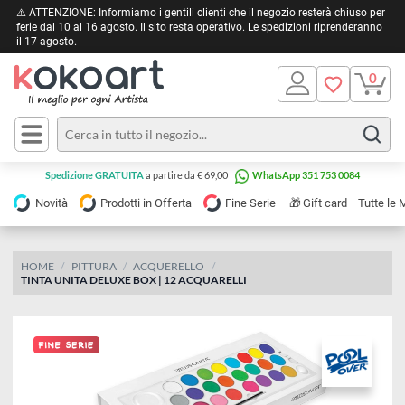
⚠️ ATTENZIONE: Informiamo i gentili clienti che il negozio resterà chiuso 
ferie dal 10 al 16 agosto. Il sito resta operativo. Le spedizioni riprendera
il 17 agosto.
Pittura
Olio
Acrilico
Tele e
Spedizione GRATUITA
a partire da € 69,00
WhatsApp 351 753 0084
Carta
Acquerello
da
🎁
Novità
Prodotti in Offerta
Fine Serie
Gift card
Tu
pittura
Tempera
Tele
Colori
Listelli
HOME
PITTURA
ACQUERELLO
Disegno e
TINTA UNITA DELUXE BOX | 12 ACQUARELLI
per
Cartoleria
e
Stoffa
Matite
Supporti
e
e
Carta