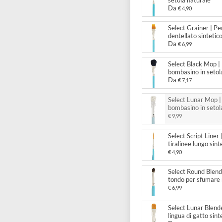
Da
€ 4
Select
setola
Da
€ 4
Select
dentel
Da
€ 6
Select
bombas
Da
€ 7
Select
bombas
€ 9,99
Select
tiralin
€ 4,90