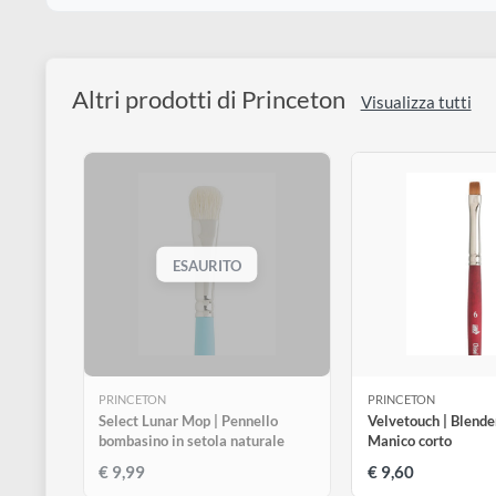
Scegli il numero del pennello:
n° 10/0 setola naturale
n° 2 setola sintetica
€ 4,90
€ 6,99
Altri prodotti di Princeton
Visualizza tu