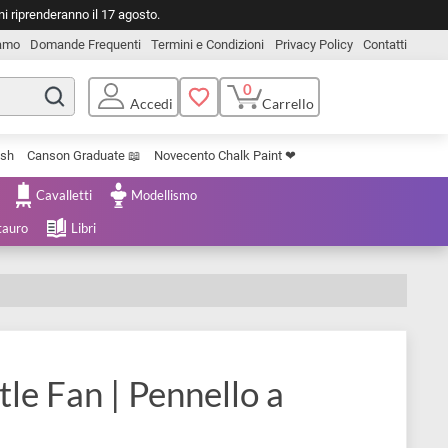
o. Le spedizioni riprenderanno il 17 agosto.
Chi Siamo
Domande Frequenti
Termini e Condizioni
Privacy Pol
0
Carrello
Accedi
Uniposca Brush
Canson Graduate 📖
Novecento Chalk Paint ❤︎
e Cartoleria
Cavalletti
Modellismo
menta e Restauro
Libri
 Bristle Fan | Pennello a