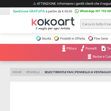
⚠️ ATTENZIONE: Informiamo i gentili clienti che il 
Spedizione GRATUITA
WhatsApp 351 
a partire da € 69,00
Pittura
Olio
Novità
Prodotti in Offerta
Fine 
Acrilico
Tele e
Pittura
Pennelli
Carta
Acquerello
da
Resine
pittura
Tempera
Tele
Colori
Listelli
HOME
PENNELLI
SELECT BRISTLE FAN | PENNELLO A VEN
Disegno e
per
Cartoleria
e
Stoffa
Matite
Supporti
e
e
Carta