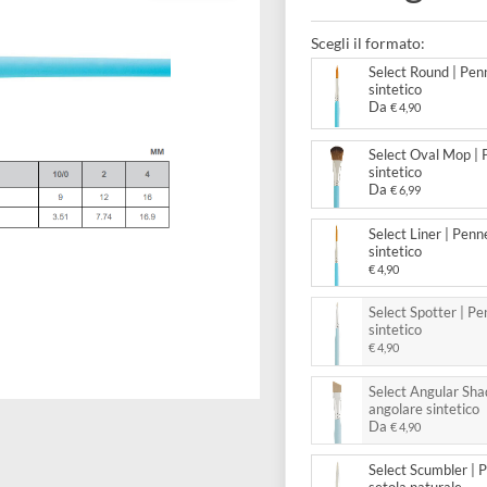
venta
Scegli il forma
Select
sintet
Da
€ 4
Select
sintet
Da
€ 6
Select 
sintet
€ 4,90
Select
sintet
€ 4,90
Select
angola