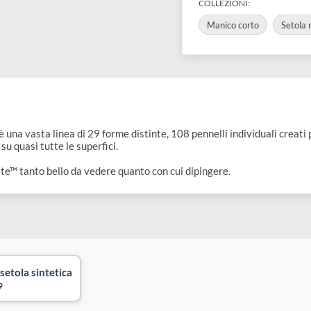
Pennello 
Manico c
COLLEZIONI:
Manico corto
iste™
è una vasta linea di 29 forme distinte, 108 pennelli individua
rdia su quasi tutte le superfici.
 Artiste™ tanto bello da vedere quanto con cui dipingere.