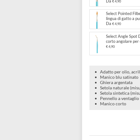
Select
tondo 
€ 6,99
Select
lingua 
Da
€ 4
Select
lingua
Da
€ 4
Select
corto 
€ 4,90
Adatto pe
Manico b
Ghiera a
Setola na
Setola si