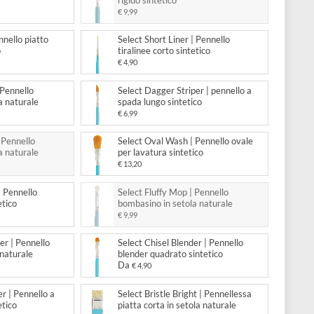
Da
,90
€ 4,90
 Scumbler | Pennello tondo in
Select Fix-it | Pennello tondo 
 naturale
rigido sintetico
,90
€ 9,99
 Grainer | Pennello piatto
Select Short Liner | Pennello
lato sintetico
tiralinee corto sintetico
,99
€ 4,90
 Black Mop | Pennello
Select Dagger Striper | pennel
ino in setola naturale
spada lungo sintetico
,17
€ 6,99
 Lunar Mop | Pennello
Select Oval Wash | Pennello o
ino in setola naturale
per lavatura sintetico
€ 13,20
 Script Liner | Pennello
Select Fluffy Mop | Pennello
ee lungo sintetico
bombasino in setola naturale
€ 9,99