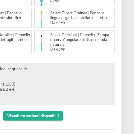
 Round Blender | Pennello
Select Chisel Blender | Pennel
per sfumare naturale
blender quadrato sintetico
Da
€ 4,90
 Lunar Blender | Pennello a
Select Bristle Bright | Pennell
di gatto sintetico
piatta corta in setola naturale
,90
€ 9,99
 Pointed Filbert | Pennello
Select Filbert Grainer | Pennel
 di gatto a punta sintetico
lingua di gatto dentellato sinte
Da
,90
€ 4,90
 Angle Spot Detailer | Pennello
Select Deerfoot | Pennello "
angolare per dettagli sintetico
di cervo" angolare piatto in se
naturale
Da
€ 6,99
r olio, acrilico, acquerello
lu satinato
rgentata
turale (misura 10/0)
ntetica (misura 2 e 4)