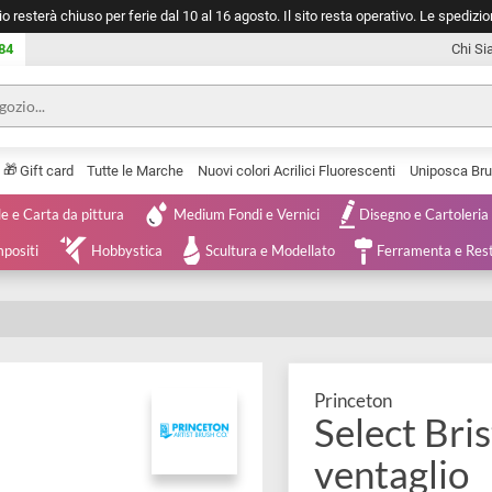
negozio resterà chiuso per ferie dal 10 al 16 agosto. Il sito resta operativ
753 0084
🎁
Serie
Gift card
Tutte le Marche
Nuovi colori Acrilici Fluorescenti
Tele e Carta da pittura
Medium Fondi e Vernici
Disegno 
 e Compositi
Hobbystica
Scultura e Modellato
Ferra
TAGLIO
Princeton
Select