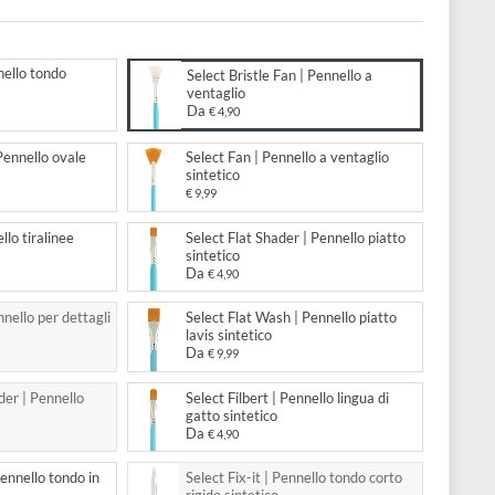
glio
to:
 Round | Pennello tondo
Select Bristle Fan | Pennello a
ico
ventaglio
Da
,90
€ 4,90
 Oval Mop | Pennello ovale
Select Fan | Pennello a ventagl
ico
sintetico
,99
€ 9,99
Liner | Pennello tiralinee
Select Flat Shader | Pennello p
ico
sintetico
Da
€ 4,90
 Spotter | Pennello per dettagli
Select Flat Wash | Pennello pi
ico
lavis sintetico
Da
€ 9,99
 Angular Shader | Pennello
Select Filbert | Pennello lingua
re sintetico
gatto sintetico