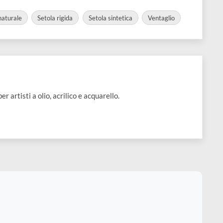
a ventaglio
orto
Visualizza varianti disponibili
Setola naturale
Setola rigida
Setola sintetica
Ventagl
li creati per artisti a olio, acrilico e acquarello.