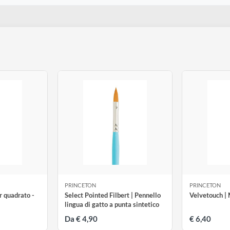
n° 4 setola sintetica
€ 9,99
tti