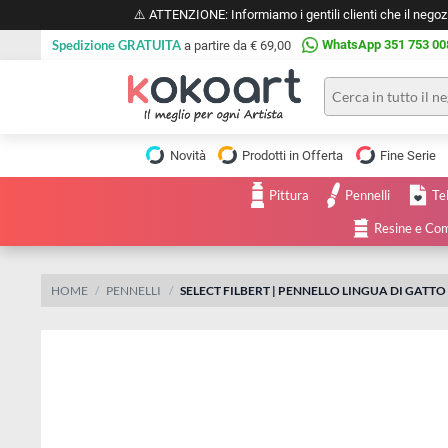
⚠️ ATTENZIONE: Informiamo i gentili clienti che il 
Spedizione GRATUITA
WhatsApp 351 
a partire da € 69,00
Pittura
Olio
Novità
Prodotti in Offerta
Fine 
Acrilico
Tele e
Pittura
Pennelli
Carta
Acquerello
da
Resine
pittura
Tempera
Tele
Colori
Listelli
HOME
PENNELLI
SELECT FILBERT | PENNELLO LINGUA DI
Disegno e
per
Cartoleria
e
Stoffa
Matite
Supporti
e
e
Carta