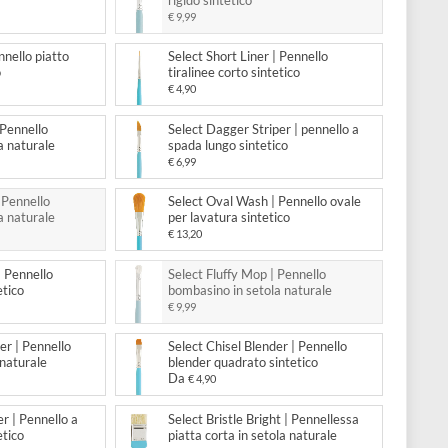
Da
,90
€ 4,90
 Scumbler | Pennello tondo in
Select Fix-it | Pennello tondo 
 naturale
rigido sintetico
,90
€ 9,99
 Grainer | Pennello piatto
Select Short Liner | Pennello
lato sintetico
tiralinee corto sintetico
,99
€ 4,90
 Black Mop | Pennello
Select Dagger Striper | pennel
ino in setola naturale
spada lungo sintetico
,17
€ 6,99
 Lunar Mop | Pennello
Select Oval Wash | Pennello o
ino in setola naturale
per lavatura sintetico
€ 13,20
 Script Liner | Pennello
Select Fluffy Mop | Pennello
ee lungo sintetico
bombasino in setola naturale
€ 9,99