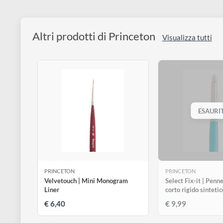
Scegli il numero del pennello:
n° 2
n° 4
n° 6
n° 8
€ 4,90
€ 4,90
€ 6,99
€ 6,99
Altri prodotti di Princeton
Visualizza tu
E