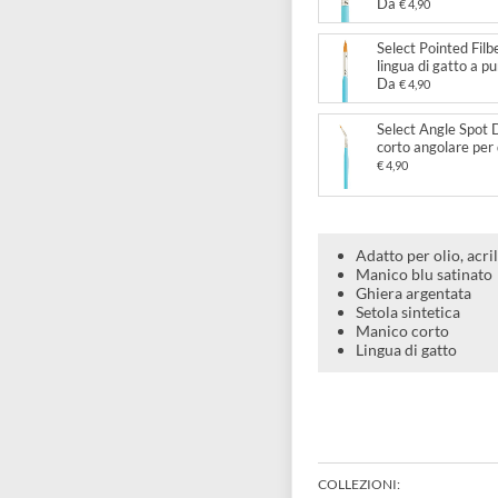
Select
tondo 
€ 6,99
Select
lingua 
Da
€ 4
Select
lingua
Da
€ 4
Select
corto 
€ 4,90
Adatto pe
Manico b
Ghiera a
Setola si
Manico c