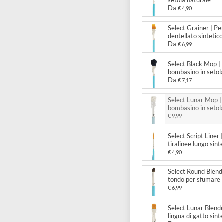
Da
€ 4
Select
setola
Da
€ 4
Select
dentel
Da
€ 6
Select
bombas
Da
€ 7
Select
bombas
€ 9,99
Select
tiralin
€ 4,90