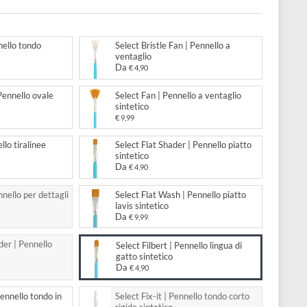
sintetico
to:
 Round | Pennello tondo
Select Bristle Fan | Pennello a
ico
ventaglio
Da
,90
€ 4,90
 Oval Mop | Pennello ovale
Select Fan | Pennello a ventagl
ico
sintetico
,99
€ 9,99
Liner | Pennello tiralinee
Select Flat Shader | Pennello p
ico
sintetico
Da
€ 4,90
 Spotter | Pennello per dettagli
Select Flat Wash | Pennello pi
ico
lavis sintetico
Da
€ 9,99
 Angular Shader | Pennello
Select Filbert | Pennello lingua
re sintetico
gatto sintetico