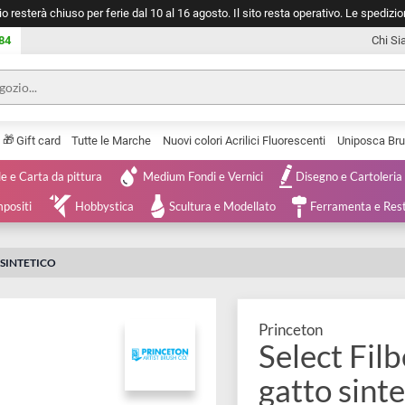
negozio resterà chiuso per ferie dal 10 al 16 agosto. Il sito resta operativ
753 0084
🎁
Serie
Gift card
Tutte le Marche
Nuovi colori Acrilici Fluorescenti
Tele e Carta da pittura
Medium Fondi e Vernici
Disegno 
 e Compositi
Hobbystica
Scultura e Modellato
Ferra
 GATTO SINTETICO
Princeton
Select