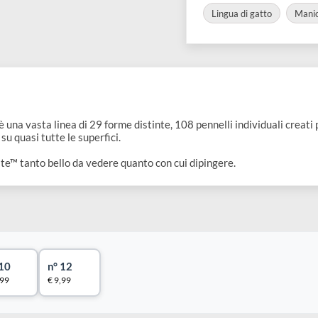
Lingua di
COLLEZIONI:
Lingua di gat
iste™
è una vasta linea di 29 forme distinte, 108 pennelli individua
rdia su quasi tutte le superfici.
 Artiste™ tanto bello da vedere quanto con cui dipingere.