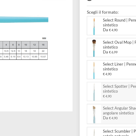
gatto 
Scegli il forma
Select
sintet
Da
€ 4
Select
sintet
Da
€ 6
Select 
sintet
€ 4,90
Select
sintet
€ 4,90
Select
angola