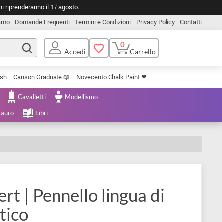
o. Le spedizioni riprenderanno il 17 agosto.
Chi Siamo
Domande Frequenti
Termini e Condizioni
Privacy Pol
0
Carrello
Accedi
Uniposca Brush
Canson Graduate 📖
Novecento Chalk Paint ❤︎
e Cartoleria
Cavalletti
Modellismo
menta e Restauro
Libri
 Filbert | Pennello lingua di