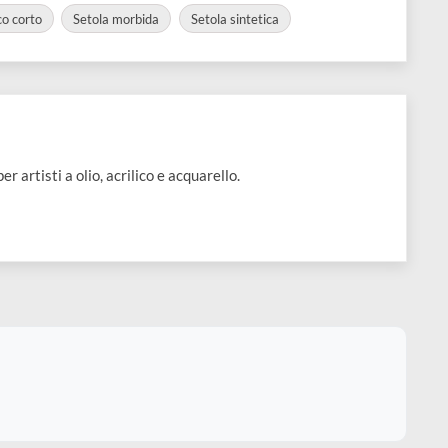
 gatto
Visualizza varianti disponibili
to
Manico corto
Setola morbida
Setola sintetica
li creati per artisti a olio, acrilico e acquarello.