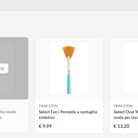
n° 10
n° 12
€ 6,99
€ 9,99
tti
SAURITO