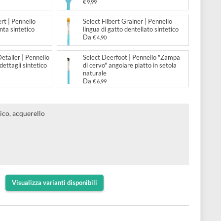
 Round Blender | Pennello
Select Chisel Blender | Pennel
per sfumare naturale
blender quadrato sintetico
Da
€ 4,90
 Lunar Blender | Pennello a
Select Bristle Bright | Pennell
di gatto sintetico
piatta corta in setola naturale
,90
€ 9,99
 Pointed Filbert | Pennello
Select Filbert Grainer | Pennel
 di gatto a punta sintetico
lingua di gatto dentellato sinte
Da
,90
€ 4,90
 Angle Spot Detailer | Pennello
Select Deerfoot | Pennello "
angolare per dettagli sintetico
di cervo" angolare piatto in se
naturale
Da
€ 6,99
r olio, acrilico, acquerello
lu satinato
rgentata
ntetica
orto