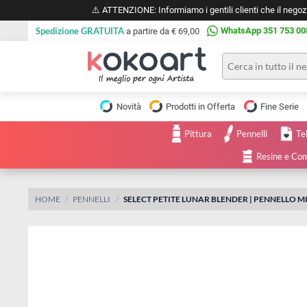
⚠️ ATTENZIONE: Informiamo i gentili clienti che il 
Spedizione GRATUITA
WhatsApp 351 
a partire da € 69,00
Pittura
Olio
Novità
Prodotti in Offerta
Fine 
Acrilico
Tele e
Pittura
Pennelli
Carta
Acquerello
da
Resine
pittura
Tempera
Tele
Colori
Listelli
HOME
PENNELLI
SELECT PETITE LUNAR BLENDER | PENNE
Disegno e
per
Cartoleria
e
Stoffa
Matite
Supporti
e
e
Carta