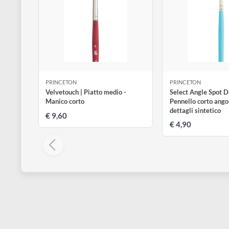
Altri prodotti di Princeton
Visualizza tu
PRINCETON
PRINCETON
Velvetouch | Piatto medio -
Select Angle 
Manico corto
Pennello cort
dettagli sinte
€ 9,60
€ 4,90