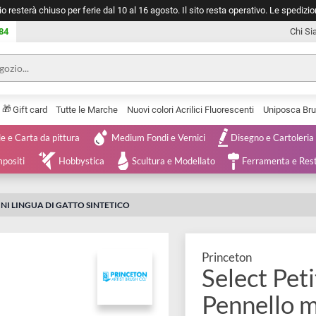
negozio resterà chiuso per ferie dal 10 al 16 agosto. Il sito resta operativ
753 0084
🎁
Serie
Gift card
Tutte le Marche
Nuovi colori Acrilici Fluorescenti
Tele e Carta da pittura
Medium Fondi e Vernici
Disegno 
 e Compositi
Hobbystica
Scultura e Modellato
Ferra
LLO MINI LINGUA DI GATTO SINTETICO
Princeton
Select