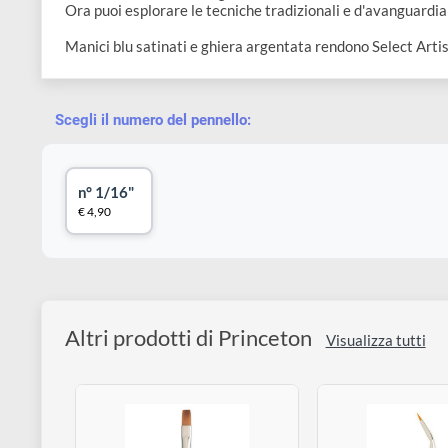
disegno
Accessori
Descrizione
Creata dai raffinati artigiani di
Princeton
,
Select Art
Ora puoi esplorare le tecniche tradizionali e d'avangua
Manici blu satinati e ghiera argentata rendono Select
Scegli il numero del pennello:
n° 1/16"
€ 4,90