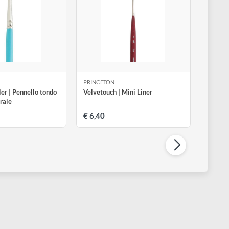
RINCETON
PRINCETON
elect Scumbler | Pennello tondo
Velvetouch | Mini Liner
n setola naturale
a € 4,90
€ 6,40