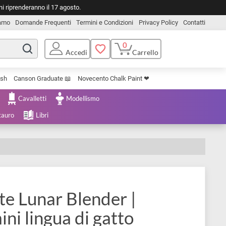
o. Le spedizioni riprenderanno il 17 agosto.
Chi Siamo
Domande Frequenti
Termini e Condizioni
Privacy Pol
0
Carrello
Accedi
Uniposca Brush
Canson Graduate 📖
Novecento Chalk Paint ❤︎
e Cartoleria
Cavalletti
Modellismo
menta e Restauro
Libri
 Petite Lunar Blender |