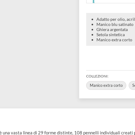
Select
Mini a
€ 4,90
Adatto pe
Manico b
Ghiera a
Setola si
Manico e
COLLEZIONI:
Manico extra