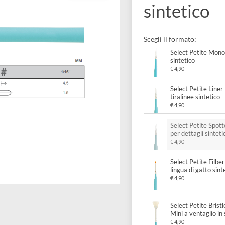
Pennel
sintet
Scegli il forma
Select
sintet
€ 4,90
Select
tiralin
€ 4,90
Select
per de
€ 4,90
Select
lingua 
€ 4,90