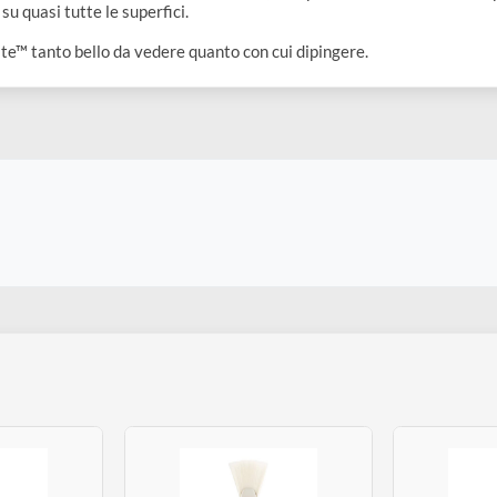
iste™
è una vasta linea di 29 forme distinte, 108 pennelli individua
rdia su quasi tutte le superfici.
 Artiste™ tanto bello da vedere quanto con cui dipingere.