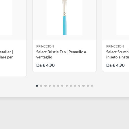
tti
PRINCETON
P
Spot Detailer |
Select Bristle Fan | Pennello a
S
o angolare per
ventaglio
i
tico
Da € 4,90
D