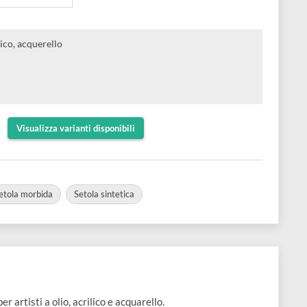
 Petite Bristle Fan | Pennello
 ventaglio in setola naturale
r olio, acrilico, acquerello
lu satinato
rgentata
ntetica
xtra corto
Visualizza varianti disponibili
 corto
Setola morbida
Setola sintetica