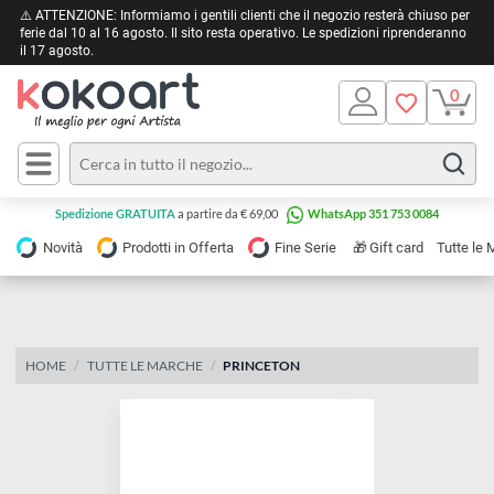
⚠️ ATTENZIONE: Informiamo i gentili clienti che il negozio resterà chiuso 
ferie dal 10 al 16 agosto. Il sito resta operativo. Le spedizioni riprendera
il 17 agosto.
Pittura
Olio
Acrilico
Tele e
Spedizione GRATUITA
a partire da € 69,00
WhatsApp 351 753 0084
Carta
Acquerello
da
🎁
Novità
Prodotti in Offerta
Fine Serie
Gift card
Tu
pittura
Tempera
Tele
Colori
Listelli
Disegno e
per
Cartoleria
e
HOME
TUTTE LE MARCHE
PRINCETON
Stoffa
Matite
Supporti
e
e
Carta