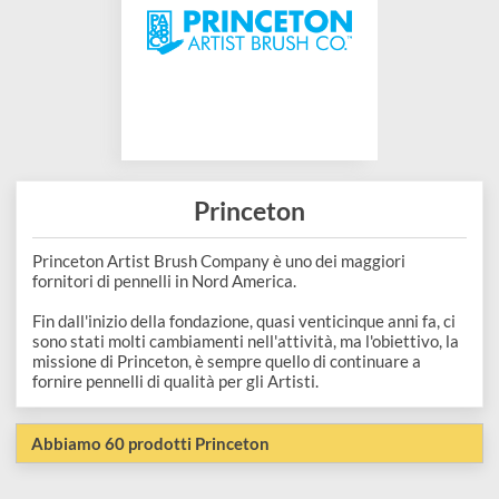
Modellismo
Pelle
pastelli
per
Resine e
Colori
Vetro
Pennarelli
Acquerello
Compositi
Medium
e
e
Supporti
Cera
Hobbystica
diluenti
Ceramica
penne
per
per
Stencil
e
Chalk
Temperamatite
Incisione
candele
Carte
additivi
paint
Gomme
e
Ferramenta
e
e Restauro
di
Princeton
Paste
Smalti
e
Stampa
preparati
Adesivi
riso
ed
e
bianchetti
Princeton Artist Brush Company è uno dei maggiori
per
e
fornitori di pennelli in Nord America.
Supporti
effetti
Vernici
Righe
saponi
colle
da
Fin dall'inizio della fondazione, quasi venticinque anni fa, ci
speciali
Inchiostri
squadre
Resine
sono stati molti cambiamenti nell'attività, ma l'obiettivo, la
Solventi
decorare
missione di Princeton, è sempre quello di continuare a
Primer
Calcografia
e
Gomme
fornire pennelli di qualità per gli Artisti.
Sgrassanti
Carta
e
e
compassi
siliconiche