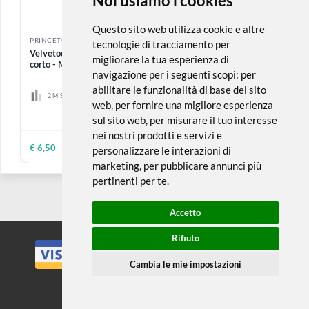
€ 12,75
€ 9,60
ESAURITO
PRINCETON
PRINCETON
Velvetouch | Ventaglio -
Velvetouch | Liner lungo -
Manico corto
Manico corto
1 MISURA DISPONIBILE
1 MISURA DISPONIBILE