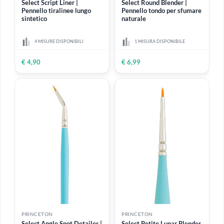
PRINCETON
PRINCETON
Select Script Liner |
Select Round Blender |
Pennello tiralinee lungo
Pennello tondo per sfumare
sintetico
naturale
4 MISURE DISPONIBILI
1 MISURA DISPONIBILE
€ 4,90
€ 6,99