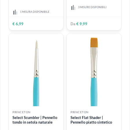
PRINCETON
PRINCETON
Select Dagger Striper |
Select Flat Wash | Pennello
pennello a spada lungo
piatto lavis sintetico
sintetico
3 MISURE DISPONIBILI
1 MISURA DISPONIBILE