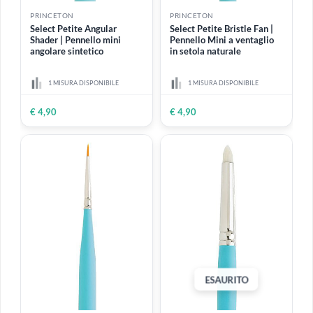
disegno
Pennelli per filettare
(9)
Accessori
Piatto
(10)
Setola morbida
(53)
Setola naturale
(31)
PRINCETON
PRINCETON
Setola rigida
(23)
Select Petite Angular
Select Petite Bristle Fan |
Shader | Pennello mini
Pennello Mini a ventaglio
Setola sintetica
(49)
angolare sintetico
in setola naturale
Tondo
(19)
1 MISURA DISPONIBILE
1 MISURA DISPONIBILE
Ventaglio
(4)
€ 4,90
€ 4,90