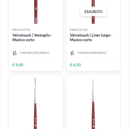
PRINCETON
PRINCETON
Velvetouch | Blender
Velvetouch | Angolare -
quadrato - Manico corto
Manico corto
2 MISURE DISPONIBILI
3 MISURE DISPONIBILI
€ 9,60
Da
€ 9,60