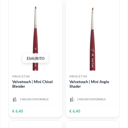
ESAURITO
PRINCETON
PRINCETON
Select Angular Shader |
Select Liner | Pennello
Pennello angolare sintetico
tiralinee sintetico
4 MISURE DISPONIBILI
4 MISURE DISPONIBILI
Da
€ 4,90
€ 4,90