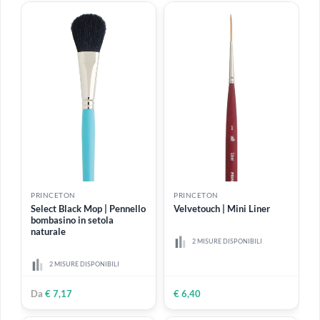
PRINCETON
PRINCETON
Select Chisel Blender |
Select Bristle Bright |
Pennello blender quadrato
Pennellessa piatta corta in
sintetico
setola naturale
6 MISURE DISPONIBILI
1 MISURA DISPONIBILE
Da
€ 4,90
€ 9,99