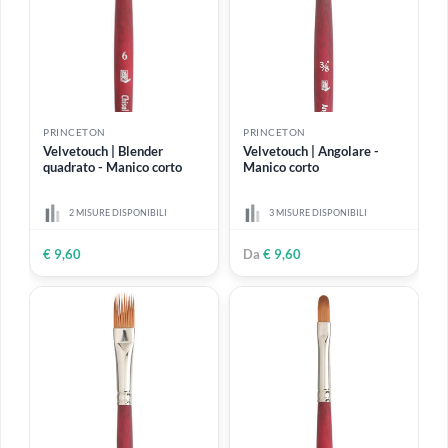
PRINCETON
PRINCETON
Velvetouch Round |
Velvetouch | Bombasino
Pennello Tondo manico
ovale - Manico corto
corto
2 MISURE DISPONIBILI
8 MISURE DISPONIBILI
Da
€ 6,50
Da
€ 12,70