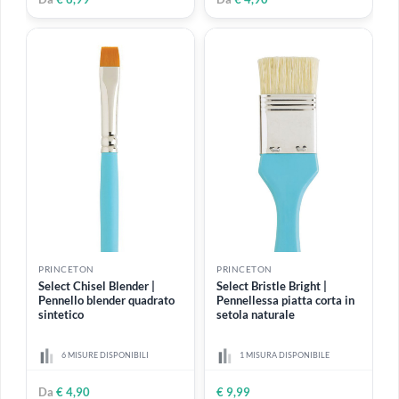
PRINCETON
PRINCETON
Select Short Liner |
Select Lunar Blender |
Pennello tiralinee corto
Pennello a lingua di gatto
sintetico
sintetico
3 MISURE DISPONIBILI
5 MISURE DISPONIBILI
€ 4,90
Da
€ 4,90