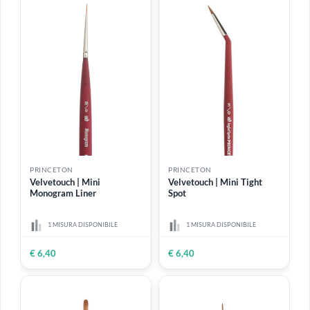
PRINCETON
PRINCETON
Select Black Mop | Pennello
Velvetouch | Mini Liner
bombasino in setola
naturale
2 MISURE DISPONIBILI
2 MISURE DISPONIBILI
Da
€ 7,17
€ 6,40