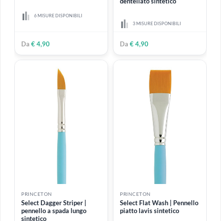
PRINCETON
PRINCETON
Select Filbert | Pennello
Select Filbert Grainer |
lingua di gatto sintetico
Pennello lingua di gatto
dentellato sintetico
6 MISURE DISPONIBILI
3 MISURE DISPONIBILI
Da
€ 4,90
Da
€ 4,90