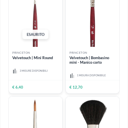
PRINCETON
PRINCETON
Velvetouch | Mini
Velvetouch | Mini Tight
Monogram Liner
Spot
1 MISURA DISPONIBILE
1 MISURA DISPONIBILE
€ 6,40
€ 6,40