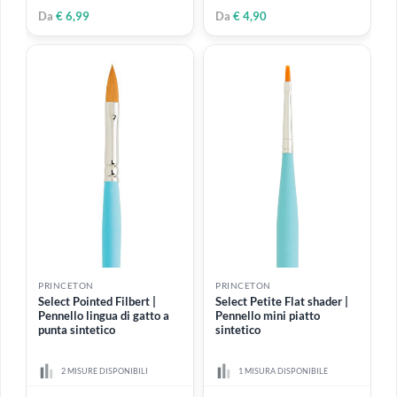
Select Petite Spotter |
Select Petite Round |
Pennello mini per dettagli
Pennello mini tondo
sintetico
sintetico
2 MISURE DISPONIBILI
3 MISURE DISPONIBILI
€ 4,90
€ 4,90