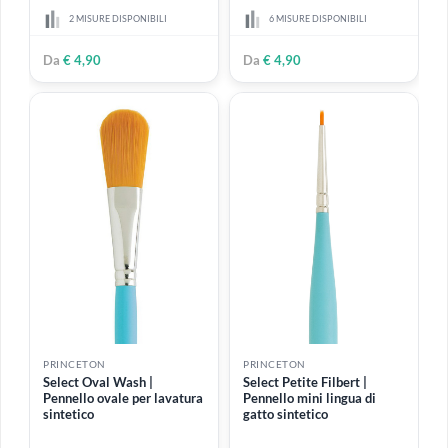
€ 6,99
Da
€ 9,99
PRINCETON
PRINCETON
Select Scumbler | Pennello
Select Flat Shader |
tondo in setola naturale
Pennello piatto sintetico