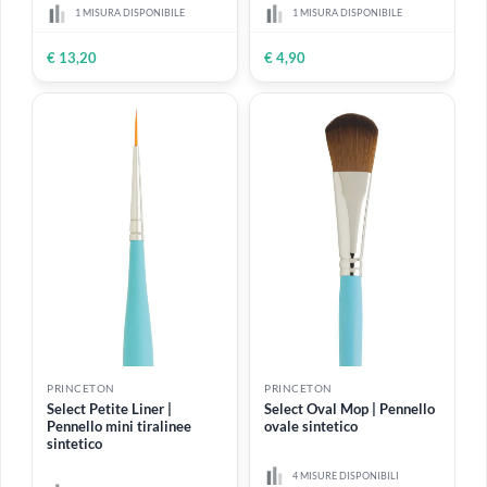
2 MISURE DISPONIBILI
6 MISURE DISPONIBILI
Da
€ 4,90
Da
€ 4,90
PRINCETON
PRINCETON
Select Oval Wash |
Select Petite Filbert |
Pennello ovale per lavatura
Pennello mini lingua di
sintetico
gatto sintetico