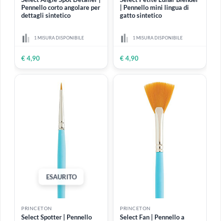
PRINCETON
PRINCETON
Select Angle Spot Detailer |
Select Petite Lunar Blender
Pennello corto angolare per
| Pennello mini lingua di
dettagli sintetico
gatto sintetico
1 MISURA DISPONIBILE
1 MISURA DISPONIBILE
€ 4,90
€ 4,90