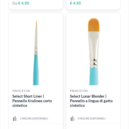
PRINCETON
PRINCETON
Select Grainer | Pennello
Select Round | Pennello
piatto dentellato sintetico
tondo sintetico
3 MISURE DISPONIBILI
11 MISURE DISPONIBILI
Da
€ 6,99
Da
€ 4,90