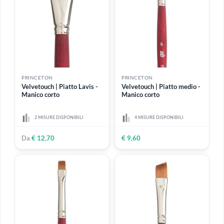
ESAURITO
PRINCETON
PRINCETON
Velvetouch | Mini Round
Velvetouch | Bombasino
mini - Manico corto
3 MISURE DISPONIBILI
1 MISURA DISPONIBILE
€ 6,40
€ 12,70