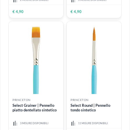
sintetico
4 MISURE DISPONIBILI
1 MISURA DISPONIBILE
€ 4,90
Da
€ 6,99
ESAURITO
PRINCETON
PRINCETON