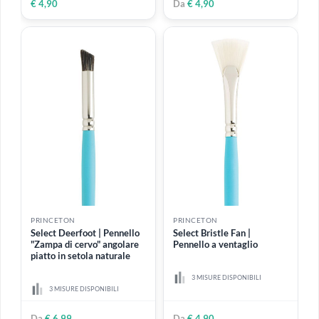
PRINCETON
PRINCETON
Select Pointed Filbert |
Select Petite Flat shader |
Pennello lingua di gatto a
Pennello mini piatto
punta sintetico
sintetico
2 MISURE DISPONIBILI
1 MISURA DISPONIBILE
Da
€ 4,90
€ 4,90