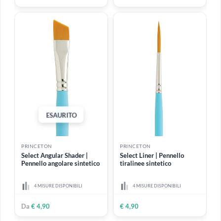
PRINCETON
PRINCETON
Select Deerfoot | Pennello
Select Bristle Fan |
"Zampa di cervo" angolare
Pennello a ventaglio
piatto in setola naturale
3 MISURE DISPONIBILI
3 MISURE DISPONIBILI
Da
€ 6,99
Da
€ 4,90