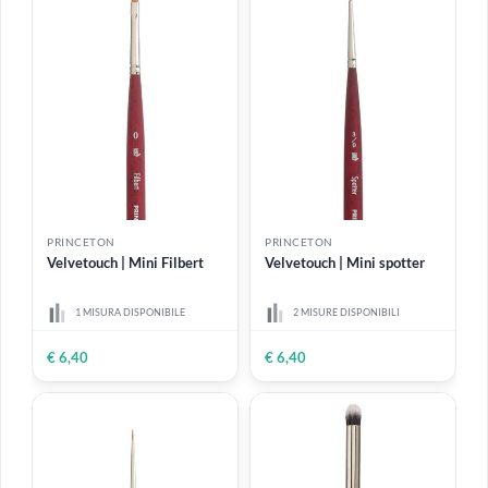
ESAURITO
PRINCETON
PRINCETON
Velvetouch | Mini Chisel
Velvetouch | Mini Angle
Blender
Shader
1 MISURA DISPONIBILE
1 MISURA DISPONIBILE
€ 6,40
€ 6,40