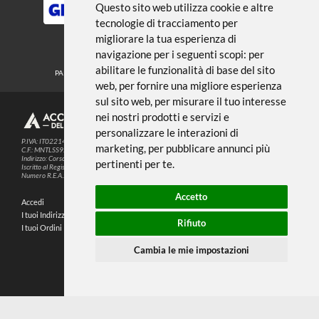
← TORNA A PENNELLI
Noi usiamo i cookies
METODI DI PAGAMENTO
Questo sito web utilizza cookie e altre
tecnologie di tracciamento per
migliorare la tua esperienza di
SEGUICI SUI SOCIAL
navigazione per i seguenti scopi:
per
abilitare le funzionalità di base del sito
PARTNER SPEDIZIONI
web
,
per fornire una migliore esperienza
sul sito web
,
per misurare il tuo interesse