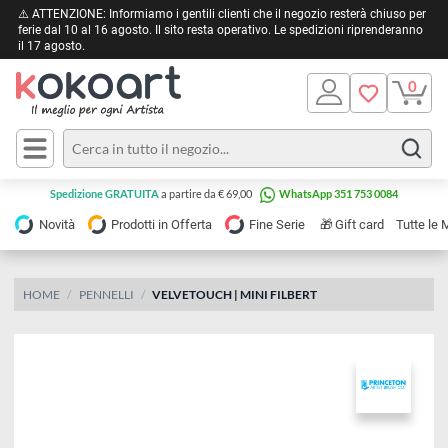
⚠️ ATTENZIONE: Informiamo i gentili clienti che il negozio resterà chiuso 
ferie dal 10 al 16 agosto. Il sito resta operativo. Le spedizioni riprendera
il 17 agosto.
Pittura
Olio
Acrilico
Tele e
Spedizione GRATUITA
a partire da € 69,00
WhatsApp 351 753 0084
Carta
Acquerello
da
🎁
Novità
Prodotti in Offerta
Fine Serie
Gift card
Tu
pittura
Tempera
Tele
Colori
Listelli
HOME
PENNELLI
VELVETOUCH | MINI FILBERT
Disegno e
per
Cartoleria
e
Stoffa
Matite
Supporti
e
e
Carta