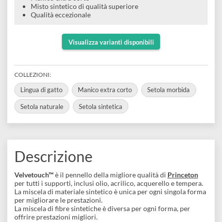
disegno
€ 6,40
Accessori
Lingua di gatto
Manico extra corto
Misto sintetico di qualità superiore
Qualità eccezionale
Visualizza varianti disponibili
COLLEZIONI:
Lingua di gatto
Manico extra corto
Setola morbida
Setola naturale
Setola sintetica