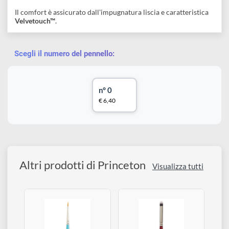
Descrizione
Velvetouch™
è il pennello della migliore qualità di
Princeton
per tutti i supporti, inclusi olio, acrilico, acquerello e tempera.
La miscela di materiale sintetico è unica per ogni singola form
per migliorare le prestazioni.
La miscela di fibre sintetiche è diversa per ogni forma, per
offrire prestazioni migliori.
Il comfort è assicurato dall'impugnatura liscia e caratteristica
Velvetouch™
.
Scegli il numero del pennello:
n° 0
€ 6,40