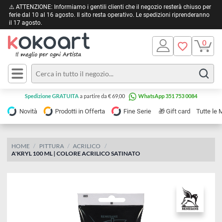
⚠️ ATTENZIONE: Informiamo i gentili clienti che il negozio resterà chiuso 
ferie dal 10 al 16 agosto. Il sito resta operativo. Le spedizioni riprendera
il 17 agosto.
Pittura
Olio
Acrilico
Tele e
Spedizione GRATUITA
a partire da € 69,00
WhatsApp 351 753 0084
Carta
Acquerello
da
🎁
Novità
Prodotti in Offerta
Fine Serie
Gift card
Tu
pittura
Tempera
Tele
Colori
Listelli
HOME
PITTURA
ACRILICO
Disegno e
A'KRYL 100 ML | COLORE ACRILICO SATINATO
per
Cartoleria
e
Stoffa
Matite
Supporti
e
e
Carta