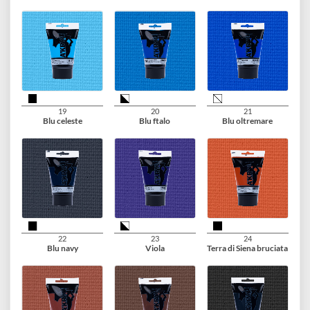
Ocra
Verde brillante
Verde scuro
16
17
18
Verde ftalo
Ossido di cromo
Verde vescica
verde
19
20
21
Blu celeste
Blu ftalo
Blu oltremare