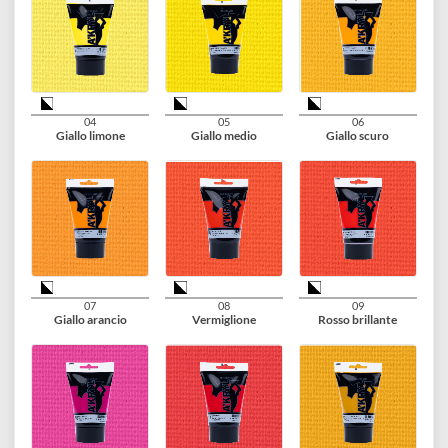
01
02
03
Bianco titanio
Bianco antico
Giallo di Napoli
04
05
06
Giallo limone
Giallo medio
Giallo scuro