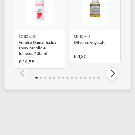
Verde turchese
Blu grigiastro
Viola oltremare
83
Verde oliva
Legenda
Trasparente
Semi-trasparente
Semi-coprente
Coprente