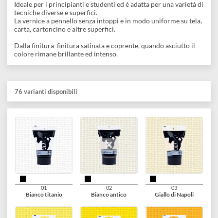
disegno
Accessori
Descrizione
Colore acrilico in un tubo trasparente da 100 ml.
Ideale per i principianti e studenti ed è adatta per una varietà d
tecniche diverse e superfici.
La vernice a pennello senza intoppi e in modo uniforme su tela
carta, cartoncino e altre superfici.
Dalla finitura finitura satinata e coprente, quando asciutto il
colore rimane brillante ed intenso.
76 varianti disponibili