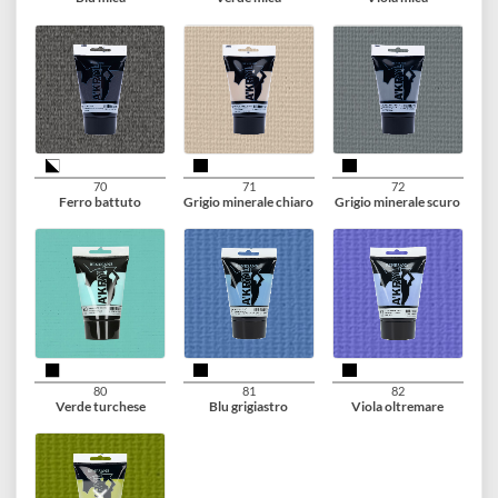
61
62
63
Viola perla
Turchese perla
Oltremare perla
64
65
66
Verde perla
Acciaio
Rosso mica