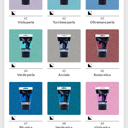
55
56
57
Blu fluorescente
Bianco fluorescente
Verde fosforescente
58
59
60
Oro argentato
Oro antico
Rosa perla