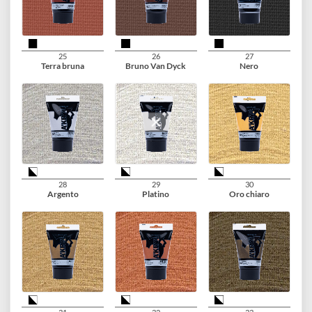
22
23
24
Blu navy
Viola
Terra di Siena bruciat
25
26
27
Terra bruna
Bruno Van Dyck
Nero