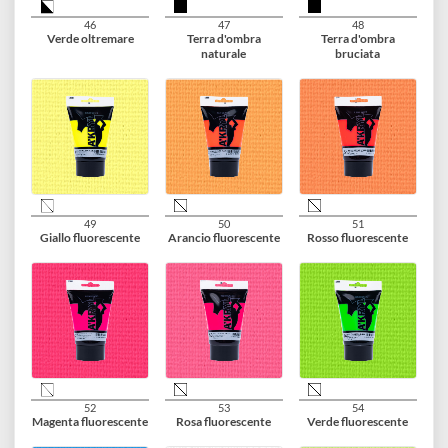
40
41
42
Blu di cobalto (ftalo)
Blu pastello
Blu Renesans
43
44
45
Terra verde
Verde veneziano
Verde Renesans
46
47
48
Verde oltremare
Terra d'ombra
Terra d'ombra
naturale
bruciata