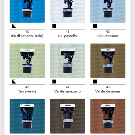
34
35
36
Avorio pastello
Tinta carne chiara
Tinta carne scura
37
38
39
Bordeaux
Blu reale
Turchese