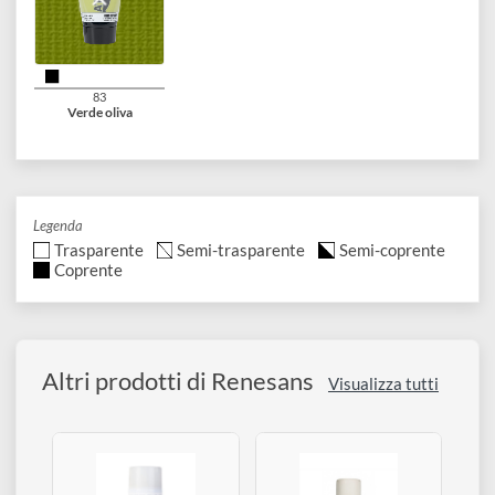
67
68
69
Blu mica
Verde mica
Viola mica
70
71
72
Ferro battuto
Grigio minerale chiaro
Grigio minerale scur
80
81
82