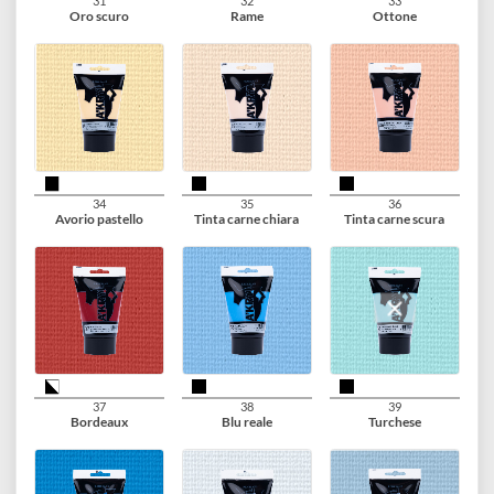
28
29
30
Argento
Platino
Oro chiaro
31
32
33
Oro scuro
Rame
Ottone