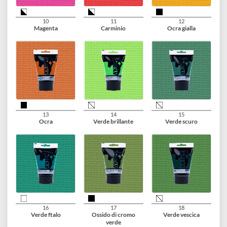
07
08
09
Giallo arancio
Vermiglione
Rosso brillante
10
11
12
Magenta
Carminio
Ocra gialla
13
14
15