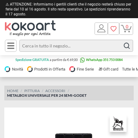
⚠️ ATTENZIONE: Informiamo i gentili clienti che il negozio resterà chiuso 
ferie dal 10 al 16 agosto. Il sito resta operativo. Le spedizioni riprendera
il 17 agosto.
Pittura
Olio
Acrilico
Tele e
Spedizione GRATUITA
a partire da € 69,00
WhatsApp 351 753 0084
Carta
Acquerello
da
🎁
Novità
Prodotti in Offerta
Fine Serie
Gift card
Tu
pittura
Tempera
Tele
Colori
Listelli
HOME
PITTURA
ACCESSORI
Disegno e
METALBOX UNIVERSALE PER 24 SEMI-GODET
per
Cartoleria
e
Stoffa
Matite
Supporti
e
e
Carta