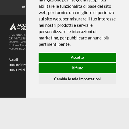
Noi usiamo i cookies
METODI DI PAGAMENTO
Questo sito web utilizza cookie e altre
tecnologie di tracciamento per
migliorare la tua esperienza di
SEGUICI SUI SOCIAL
navigazione per i seguenti scopi:
per
abilitare le funzionalità di base del sito
PARTNER SPEDIZIONI
web
,
per fornire una migliore esperienza
sul sito web
,
per misurare il tuo interesse
nei nostri prodotti e servizi e
© 2026
4,9
personalizzare le interazioni di
P.IVA: IT02214720993
marketing
,
per pubblicare annunci più
C.F.: MNTLSS92P12D969N
Indirizzo: Corso de Stefanis, 58 BR - 16139 Genova (GE)
pertinenti per te
.
196 RECENSIONI
Iscritto al Registro delle Imprese di Genova
Numero R.E.A.: 470792