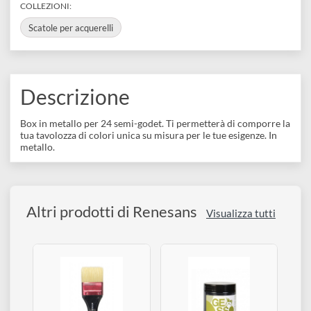
disegno
MK9/99/41001
BARCODE
Accessori
5900310030665
COLLEZIONI:
Scatole per acquerelli
Descrizione
Box in metallo per 24 semi-godet. Ti permetterà di comporre l
tua tavolozza di colori unica su misura per le tue esigenze. In
metallo.
Altri prodotti di Renesans