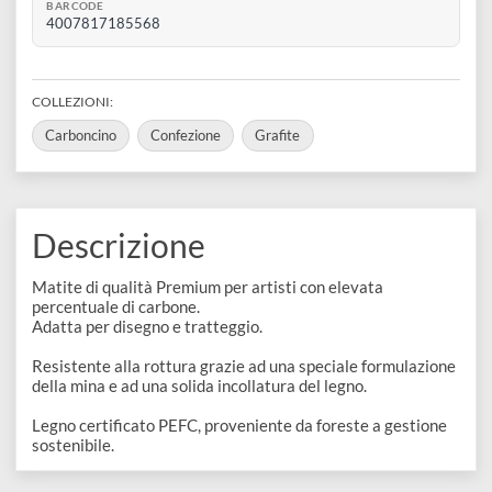
disegno
SKU VARIANTE
Accessori
601bd7b91d9fe
REFERENCE CODE
100BG6
BARCODE
4007817185568
COLLEZIONI:
Carboncino
Confezione
Grafite
Descrizione
Matite di qualità Premium per artisti con elevata
percentuale di carbone.
Adatta per disegno e tratteggio.