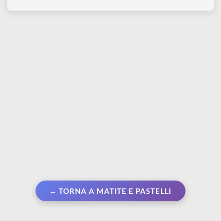
STAEDTLER
STAEDTLER
Temperamatite 1 foro |
Confezione in metallo |
Metallic Edition
Matite esagonali 36 pz
€ 1,90
€ 10,30