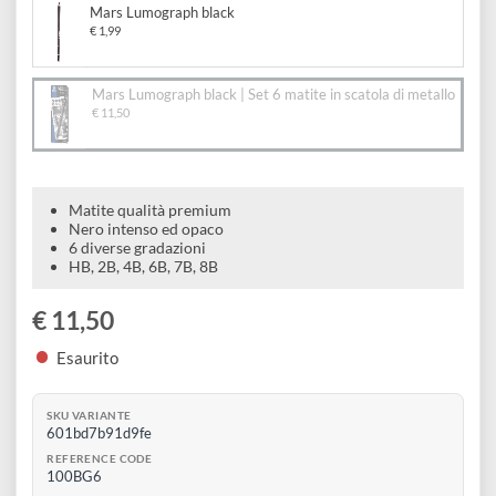
scatola di metallo
e
Scrapbooking
preparatori
linoleografia
Quaderni
Gomme
Diluenti
Effetti
di
Scegli il formato:
Pigmenti
e
Additivi
Cere
Mars Lumograph black
decorativi
superficie
raccoglitori
Accessori
€ 1,99
Tessuti
e
Vernici
Colle
tecnici
stucchi
Mars Lumograph black | Set 6 matite in scatola di metallo
di
e
€ 11,50
Stampi
Vernici
finitura
scotch
Coloranti
e
Colle
Portamatite
Accessori
impregnanti
Matite qualità premium
Stucchi
Album
Nero intenso ed opaco
Open
Doratura
6 diverse gradazioni
Accessori
e
HB, 2B, 4B, 6B, 7B, 8B
Bezel
Accessori
fogli
€ 11,50
da
Esaurito