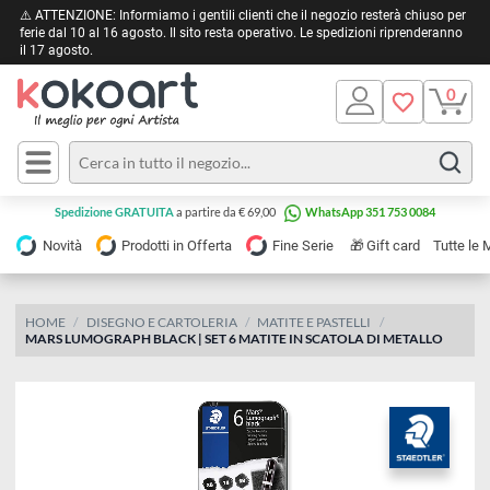
⚠️ ATTENZIONE: Informiamo i gentili clienti che il negozio resterà chiuso 
ferie dal 10 al 16 agosto. Il sito resta operativo. Le spedizioni riprendera
il 17 agosto.
Pittura
Olio
Acrilico
Tele e
Spedizione GRATUITA
a partire da € 69,00
WhatsApp 351 753 0084
Carta
Acquerello
da
🎁
Novità
Prodotti in Offerta
Fine Serie
Gift card
Tu
pittura
Tempera
Tele
Colori
Listelli
HOME
DISEGNO E CARTOLERIA
MATITE E PASTELLI
Disegno e
MARS LUMOGRAPH BLACK | SET 6 MATITE IN SCATOLA DI METALLO
per
Cartoleria
e
Stoffa
Matite
Supporti
e
e
Carta