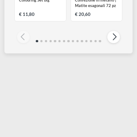
STAEDTLER
STAEDTLER
Colouring Set big
Confezione in metallo |
Matite esagonali 72 pz
€ 11,80
€ 20,60