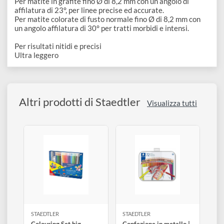
disegno
Accessori
Descrizione
Temperamatite a due fori in magnesio.
Per matite in grafite fino Ø di 8,2 mm con un angolo di
affilatura di 23°, per linee precise ed accurate.
Per matite colorate di fusto normale fino Ø di 8,2 mm con
un angolo affilatura di 30° per tratti morbidi e intensi.
Per risultati nitidi e precisi
Ultra leggero
Altri prodotti di Staedtler
Visualizza tutti