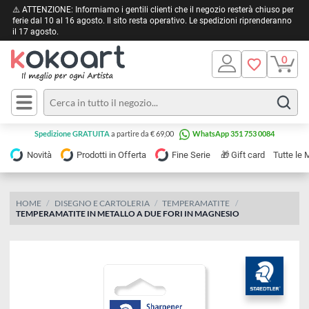
⚠️ ATTENZIONE: Informiamo i gentili clienti che il negozio resterà chiuso 
ferie dal 10 al 16 agosto. Il sito resta operativo. Le spedizioni riprendera
il 17 agosto.
Pittura
Olio
Acrilico
Tele e
Spedizione GRATUITA
a partire da € 69,00
WhatsApp 351 753 0084
Carta
Acquerello
da
🎁
Novità
Prodotti in Offerta
Fine Serie
Gift card
Tu
pittura
Tempera
Tele
Colori
Listelli
HOME
DISEGNO E CARTOLERIA
TEMPERAMATITE
Disegno e
TEMPERAMATITE IN METALLO A DUE FORI IN MAGNESIO
per
Cartoleria
e
Stoffa
Matite
Supporti
e
e
Carta